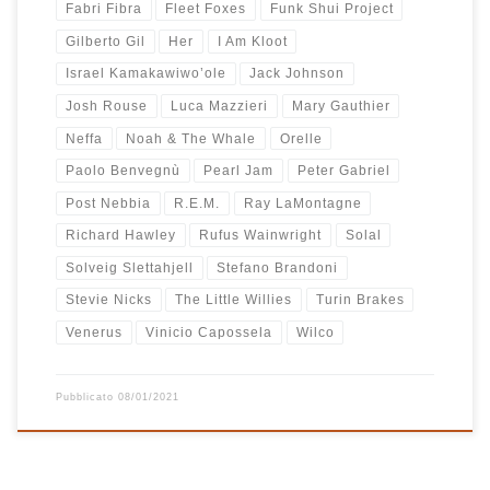
Fabri Fibra
Fleet Foxes
Funk Shui Project
Gilberto Gil
Her
I Am Kloot
Israel Kamakawiwo’ole
Jack Johnson
Josh Rouse
Luca Mazzieri
Mary Gauthier
Neffa
Noah & The Whale
Orelle
Paolo Benvegnù
Pearl Jam
Peter Gabriel
Post Nebbia
R.E.M.
Ray LaMontagne
Richard Hawley
Rufus Wainwright
Solal
Solveig Slettahjell
Stefano Brandoni
Stevie Nicks
The Little Willies
Turin Brakes
Venerus
Vinicio Capossela
Wilco
Pubblicato
08/01/2021