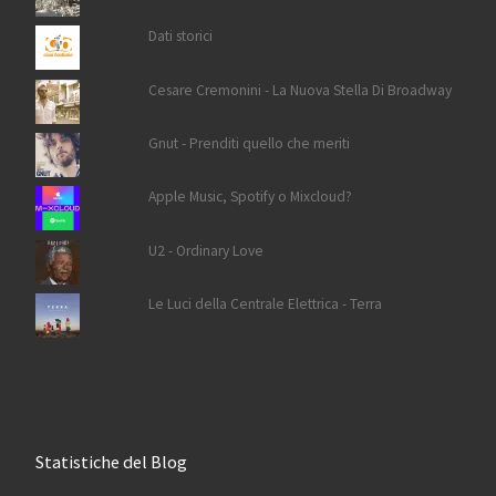
Dati storici
Cesare Cremonini - La Nuova Stella Di Broadway
Gnut - Prenditi quello che meriti
Apple Music, Spotify o Mixcloud?
U2 - Ordinary Love
Le Luci della Centrale Elettrica - Terra
Statistiche del Blog