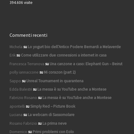
394.606 visite
Commenti recenti
Michela
su
Lo yogurt bio dell’Antico Podere Bernardi a Melaverde
Erik
su
Come utilizzare due connessioni a internet in casa
Francesca Terranova
su
Una canzone a caso: Elephant Gun – Beirut
polly iannaccone
su
Mi corazon (part 2)
Sappo
su
Unreal Tournament in quarantena
Edda Balestri
su
La messa è su YouTube anche a Montese
Fabrizio Rosano
su
La messa è su YouTube anche a Montese
apontelli
su
Simply Red – Picture Book
Luciana
su
La webcam di Sassomolare
Rosano Fabrizio
su
La prima neve
Domenico
su
Primi problemi con Eolo