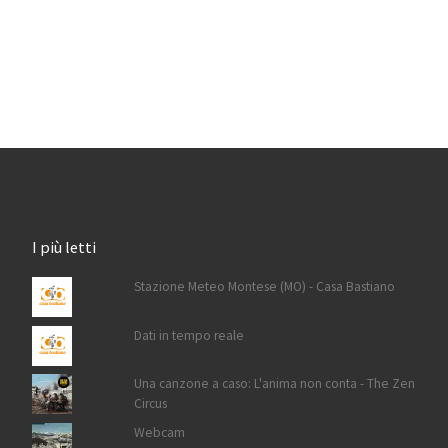
I più letti
Stazione Meteo Montese (MO) - Casa Bastiano
Dati in tempo reale
Una canzone a caso: L'anima non conta - The Zen
Circus
Webcam