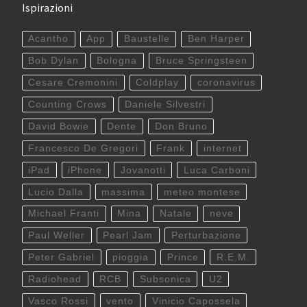
Ispirazioni
Acantho
App
Baustelle
Ben Harper
Bob Dylan
Bologna
Bruce Springsteen
Cesare Cremonini
Coldplay
coronavirus
Counting Crows
Daniele Silvestri
David Bowie
Dente
Don Bruno
Francesco De Gregori
Frank
internet
iPad
iPhone
Jovanotti
Luca Carboni
Lucio Dalla
massima
meteo montese
Michael Franti
Mina
Natale
neve
Paul Weller
Pearl Jam
Perturbazione
Peter Gabriel
pioggia
Prince
R.E.M.
Radiohead
RCB
Subsonica
U2
Vasco Rossi
vento
Vinicio Capossela