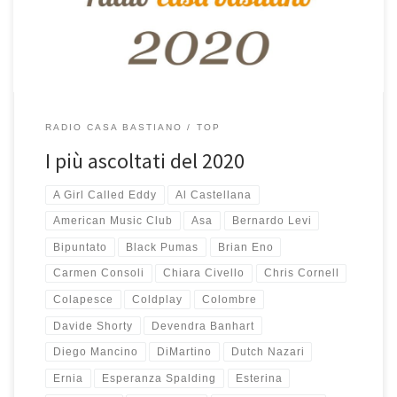
quelli aggiunti nel 2020. Molti di […]
RADIO CASA BASTIANO
TOP
I più ascoltati del 2020
A Girl Called Eddy
Al Castellana
American Music Club
Asa
Bernardo Levi
Bipuntato
Black Pumas
Brian Eno
Carmen Consoli
Chiara Civello
Chris Cornell
Colapesce
Coldplay
Colombre
Davide Shorty
Devendra Banhart
Diego Mancino
DiMartino
Dutch Nazari
Ernia
Esperanza Spalding
Esterina