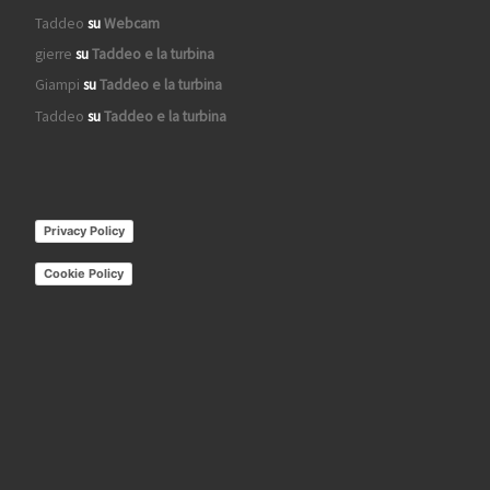
Taddeo
su
Webcam
gierre
su
Taddeo e la turbina
Giampi
su
Taddeo e la turbina
Taddeo
su
Taddeo e la turbina
Privacy Policy
Cookie Policy