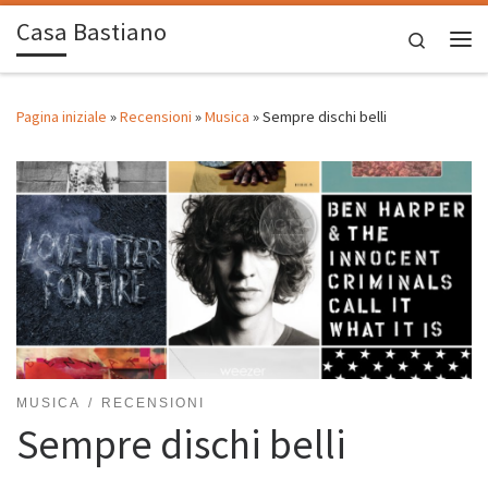
Casa Bastiano
Passa al contenuto
Search
Me
Pagina iniziale
»
Recensioni
»
Musica
»
Sempre dischi belli
MUSICA
RECENSIONI
Sempre dischi belli