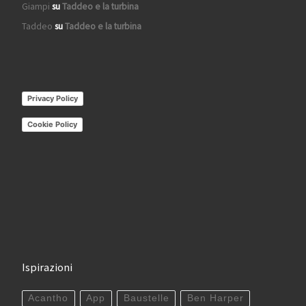
Giampi
su
Taddeo e la turbina
Taddeo
su
Taddeo e la turbina
Privacy Policy
Cookie Policy
Ispirazioni
Acantho
App
Baustelle
Ben Harper