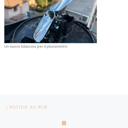
Un nuovo bilancino per il pluviometro
Navigazione articoli
Articolo precedente
NOTIZIE SU RCB
RITORNA ALLA LISTA DEG