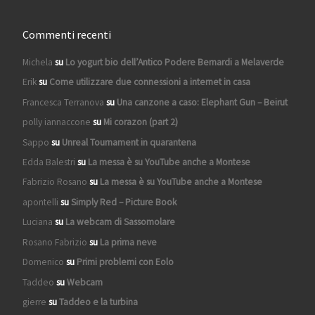
Commenti recenti
Michela
su
Lo yogurt bio dell’Antico Podere Bernardi a Melaverde
Erik
su
Come utilizzare due connessioni a internet in casa
Francesca Terranova
su
Una canzone a caso: Elephant Gun – Beirut
polly iannaccone
su
Mi corazon (part 2)
Sappo
su
Unreal Tournament in quarantena
Edda Balestri
su
La messa è su YouTube anche a Montese
Fabrizio Rosano
su
La messa è su YouTube anche a Montese
apontelli
su
Simply Red – Picture Book
Luciana
su
La webcam di Sassomolare
Rosano Fabrizio
su
La prima neve
Domenico
su
Primi problemi con Eolo
Taddeo
su
Webcam
gierre
su
Taddeo e la turbina