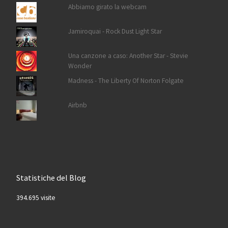
Abbiamo girato la webcam
Jamiroquai - Rock Dust Light Star
Una canzone a caso: Another Star - Stevie
Wonder
Madness - The Liberty Of Norton Folgate
Airbnb
Statistiche del Blog
394.695 visite