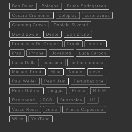
Bob Dylan
Bologna
Bruce Springsteen
Cesare Cremonini
Coldplay
coronavirus
Counting Crows
Daniele Silvestri
David Bowie
Dente
Don Bruno
Francesco De Gregori
Frank
internet
iPad
iPhone
Jovanotti
Luca Carboni
Lucio Dalla
massima
meteo montese
Michael Franti
Mina
Natale
neve
Paul Weller
Pearl Jam
Perturbazione
Peter Gabriel
pioggia
Prince
R.E.M.
Radiohead
RCB
Subsonica
U2
Vasco Rossi
vento
Vinicio Capossela
Wilco
YouTube