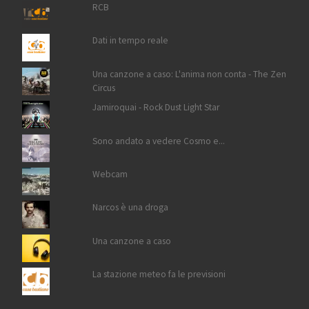
RCB
Dati in tempo reale
Una canzone a caso: L'anima non conta - The Zen
Circus
Jamiroquai - Rock Dust Light Star
Sono andato a vedere Cosmo e...
Webcam
Narcos è una droga
Una canzone a caso
La stazione meteo fa le previsioni