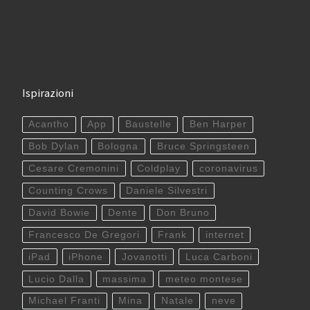
Ispirazioni
Acantho
App
Baustelle
Ben Harper
Bob Dylan
Bologna
Bruce Springsteen
Cesare Cremonini
Coldplay
coronavirus
Counting Crows
Daniele Silvestri
David Bowie
Dente
Don Bruno
Francesco De Gregori
Frank
internet
iPad
iPhone
Jovanotti
Luca Carboni
Lucio Dalla
massima
meteo montese
Michael Franti
Mina
Natale
neve