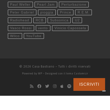
Paul Weller
Pearl Jam
Perturbazione
Peter Gabriel
pioggia
Prince
R.E.M.
Radiohead
RCB
Subsonica
U2
Vasco Rossi
vento
Vinicio Capossela
Wilco
YouTube
© 2026
Casa Bastiano
– Tutti i diritti riservati
Powered by
WP
– Designed con il
tema Customizr
ISCRIVITI
Le tue preferenze relative alla privacy