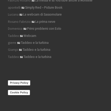
Fabrizio Rosano
su
La messa è su YouTube anche a Montese
apontelli
su
Simply Red – Picture Book
Luciana
su
La webcam di Sassomolare
Rosano Fabrizio
su
La prima neve
Domenico
su
Primi problemi con Eolo
Taddeo
su
Webcam
gierre
su
Taddeo e la turbina
Giampi
su
Taddeo e la turbina
Taddeo
su
Taddeo e la turbina
Privacy Policy
Cookie Policy