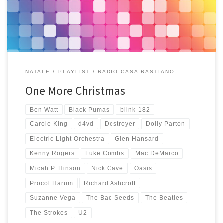
da ascoltare nei […]
NATALE
PLAYLIST
RADIO CASA BASTIANO
One More Christmas
Ben Watt
Black Pumas
blink-182
Carole King
d4vd
Destroyer
Dolly Parton
Electric Light Orchestra
Glen Hansard
Kenny Rogers
Luke Combs
Mac DeMarco
Micah P. Hinson
Nick Cave
Oasis
Procol Harum
Richard Ashcroft
Suzanne Vega
The Bad Seeds
The Beatles
The Strokes
U2