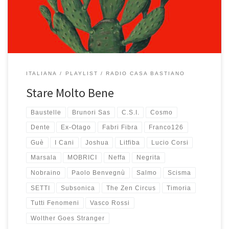
già ascoltata diverse volte, l’ho […]
ITALIANA
PLAYLIST
RADIO CASA BASTIANO
Stare Molto Bene
Baustelle
Brunori Sas
C.S.I.
Cosmo
Dente
Ex-Otago
Fabri Fibra
Franco126
Guè
I Cani
Joshua
Litfiba
Lucio Corsi
Marsala
MOBRICI
Neffa
Negrita
Nobraino
Paolo Benvegnù
Salmo
Scisma
SETTI
Subsonica
The Zen Circus
Timoria
Tutti Fenomeni
Vasco Rossi
Wolther Goes Stranger