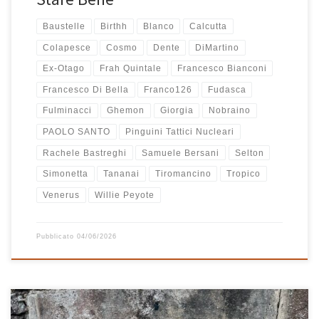
Baustelle
Birthh
Blanco
Calcutta
Colapesce
Cosmo
Dente
DiMartino
Ex-Otago
Frah Quintale
Francesco Bianconi
Francesco Di Bella
Franco126
Fudasca
Fulminacci
Ghemon
Giorgia
Nobraino
PAOLO SANTO
Pinguini Tattici Nucleari
Rachele Bastreghi
Samuele Bersani
Selton
Simonetta
Tananai
Tiromancino
Tropico
Venerus
Willie Peyote
Pubblicato
04/06/2026