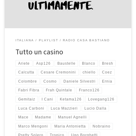
ho cancellati alcuni […]
ITALIANA
PLAYLIST
RADIO CASA BASTIANO
Tutto un casino
Ariete
Asp126
Baustelle
Blanco
Bresh
Calcutta
Cesare Cremonini
chiello
Coez
Colombre
Cosmo
Daniele Silvestri
Ernia
Fabri Fibra
Frah Quintale
Franco126
Gemitaiz
I Cani
Ketama126
Lovegang126
Luca Carboni
Luca Mazzieri
Lucio Dalla
Mace
Madame
Manuel Agnelli
Marco Mengoni
Maria Antonietta
Nobraino
Pretty Solero
Tropico
Ugo Borghetti