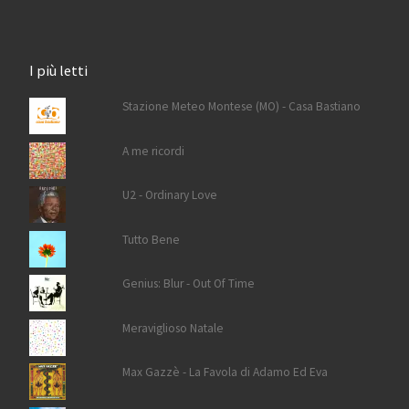
I più letti
Stazione Meteo Montese (MO) - Casa Bastiano
A me ricordi
U2 - Ordinary Love
Tutto Bene
Genius: Blur - Out Of Time
Meraviglioso Natale
Max Gazzè - La Favola di Adamo Ed Eva