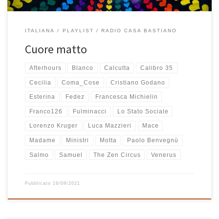
ITALIANA
PLAYLIST
RADIO CASA BASTIANO
Cuore matto
Afterhours
Blanco
Calcutta
Calibro 35
Cecilia
Coma_Cose
Cristiano Godano
Esterina
Fedez
Francesca Michielin
Franco126
Fulminacci
Lo Stato Sociale
Lorenzo Kruger
Luca Mazzieri
Mace
Madame
Ministri
Motta
Paolo Benvegnù
Salmo
Samuel
The Zen Circus
Venerus
Pubblicato
16/09/2021