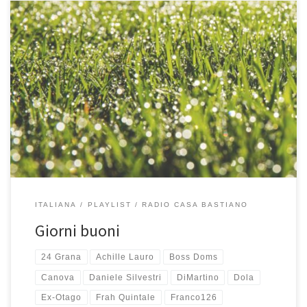
Sono Giorni buoni per una nuova playlist di Radio Casa Bastiano. In
realtà è già da qualche mese che suona a Casa Bastiano e ce la
siamo ascoltata parecchie volte questa estate. Piace a tutti, grandi
e piccoli. Piace a me perché inizia con Accireme dei 24 Grana e
perché […]
ITALIANA
PLAYLIST
RADIO CASA BASTIANO
Giorni buoni
24 Grana
Achille Lauro
Boss Doms
Canova
Daniele Silvestri
DiMartino
Dola
Ex-Otago
Frah Quintale
Franco126