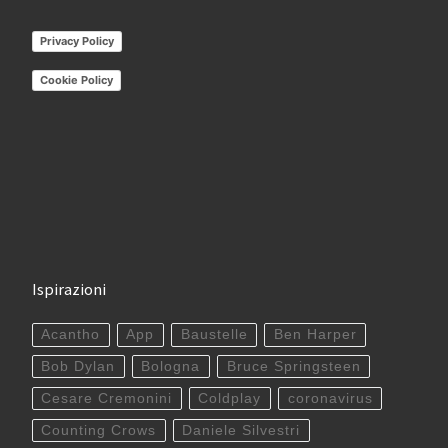
Privacy Policy
Cookie Policy
Ispirazioni
Acantho
App
Baustelle
Ben Harper
Bob Dylan
Bologna
Bruce Springsteen
Cesare Cremonini
Coldplay
coronavirus
Counting Crows
Daniele Silvestri