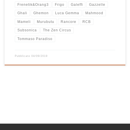
Frenetik&Orang3
Frigo
Galeffi
Gazzelle
Ghali
Ghemon
Luca Gemma
Mahmood
Mameli
Murubutu
Rancore
RCB
Subsonica
The Zen Circus
Tommaso Paradiso
Pubblicato
04/09/2019