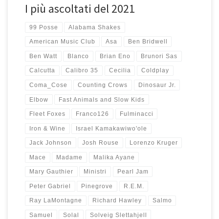
I più ascoltati del 2021
99 Posse
Alabama Shakes
American Music Club
Asa
Ben Bridwell
Ben Watt
Blanco
Brian Eno
Brunori Sas
Calcutta
Calibro 35
Cecilia
Coldplay
Coma_Cose
Counting Crows
Dinosaur Jr.
Elbow
Fast Animals and Slow Kids
Fleet Foxes
Franco126
Fulminacci
Iron & Wine
Israel Kamakawiwo'ole
Jack Johnson
Josh Rouse
Lorenzo Kruger
Mace
Madame
Malika Ayane
Mary Gauthier
Ministri
Pearl Jam
Peter Gabriel
Pinegrove
R.E.M.
Ray LaMontagne
Richard Hawley
Salmo
Samuel
Solal
Solveig Slettahjell