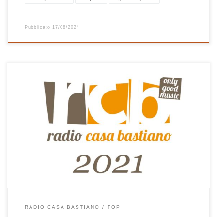
Pubblicato
17/08/2024
Una delle cose che mi ha sempre incuriosito prima in iTunes
adesso in Musica è la possibilità di creare delle playlist
automatiche mettendo delle regole in modo tale da ottenere
delle liste di canzoni filtrate secondo alcuni criteri. La playlist delle
25 canzoni più ascoltate nel 2021 è ottenuta proprio […]
RADIO CASA BASTIANO
TOP