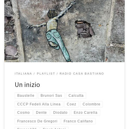
Un inizio è quello che mi fa pensare la foto scattata nell’ex carcere
dell’isola di Capraia, tanti inizi invece sono quelli delle belle
canzoni di questa playlist che è un piacere ascoltare! Ci vuole
Gente Intelligente… Dividevamo appartamenti… Ti ho conosciuta
in Autogrill… Guarda che belli i ragazzi… Nelle sere […]
ITALIANA
PLAYLIST
RADIO CASA BASTIANO
Un inizio
Baustelle
Brunori Sas
Calcutta
CCCP Fedeli Alla Linea
Coez
Colombre
Cosmo
Dente
Diodato
Enzo Carella
Francesco De Gregori
Franco Califano