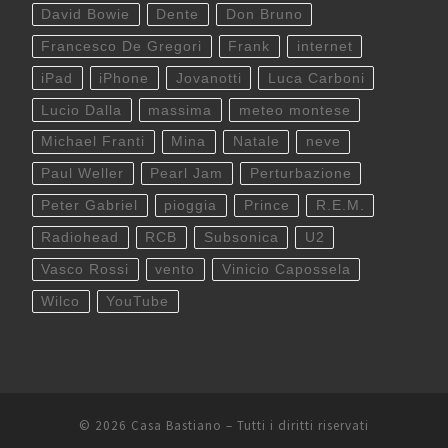
David Bowie
Dente
Don Bruno
Francesco De Gregori
Frank
internet
iPad
iPhone
Jovanotti
Luca Carboni
Lucio Dalla
massima
meteo montese
Michael Franti
Mina
Natale
neve
Paul Weller
Pearl Jam
Perturbazione
Peter Gabriel
pioggia
Prince
R.E.M.
Radiohead
RCB
Subsonica
U2
Vasco Rossi
vento
Vinicio Capossela
Wilco
YouTube
© 2026
Casa Bastiano
– Tutti i diritti riservati