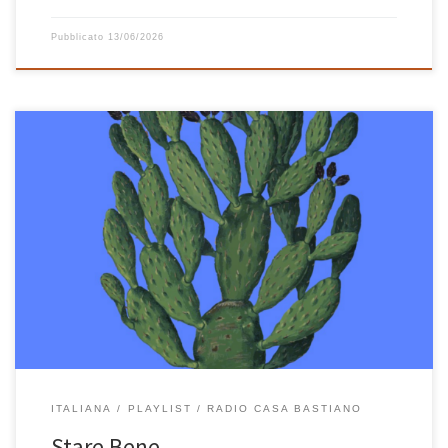
Pubblicato
13/06/2026
Un’esplosione di musica italiana che ti fa sentire bene, ecco cos’è
“Stare bene”! 31 canzoni pescate dalla playlist dove nel tempo
(anni) archivio tutta la musica che ascolto e che mi piace. Alcune
erano lì da tanto che aspettavano il loro momento, altre fresche
fresche non hanno avuto nemmeno il […]
ITALIANA
PLAYLIST
RADIO CASA BASTIANO
Stare Bene