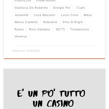
Franco126
Freak Antoni
Gianluca De Rubertis
Giorgio Poi
I Cani
Jovanotti
Luca Mazzieri
Lucio Corsi
Mace
Marco Castello
Nobraino
Pino D'Angiò
Rares
Rino Gaetano
SETTI
Tiromancino
Venerus
Pubblicato
11/08/2025
E’ un po’ tutto un casino ultimamente! Per fortuna c’è la musica
che è sempre un buon rifugio e tutto passa. Ho messo insieme
queste canzoni in una playlist qualche settimana fa, le ho ascoltate
per diverse giorni, ho spostato e di nuovo spostato alcuni brani, ne