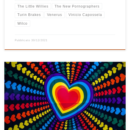
The Little Willies
The New Pornographers
Turin Brakes
Venerus
Vinicio Capossela
Wilco
Pubblicato
30/12/2021
A far vacillare il mio cuore prima è stata “Birra” di Luca Mazzieri,
poi è arrivata “Con Me Low-Fi” di Lorenzo Kruger che mi ha
letteralmente steso, non potevo resistere ancora molto senza
metterle in una playlist tutta italiana! “Cuore matto” nasce
dall’amore veramente spassionato per queste due canzoni alle
[…]