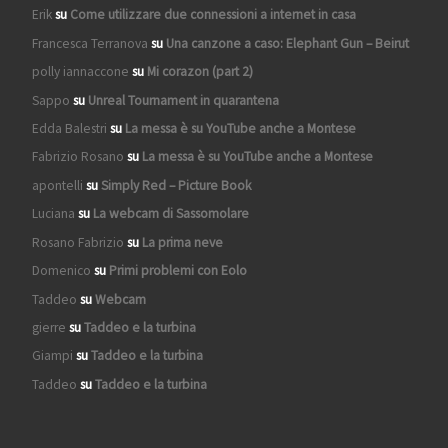
Erik
su
Come utilizzare due connessioni a internet in casa
Francesca Terranova
su
Una canzone a caso: Elephant Gun – Beirut
polly iannaccone
su
Mi corazon (part 2)
Sappo
su
Unreal Tournament in quarantena
Edda Balestri
su
La messa è su YouTube anche a Montese
Fabrizio Rosano
su
La messa è su YouTube anche a Montese
apontelli
su
Simply Red – Picture Book
Luciana
su
La webcam di Sassomolare
Rosano Fabrizio
su
La prima neve
Domenico
su
Primi problemi con Eolo
Taddeo
su
Webcam
gierre
su
Taddeo e la turbina
Giampi
su
Taddeo e la turbina
Taddeo
su
Taddeo e la turbina