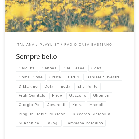
stesso, alcuni passaggi tra una canzone e l’altra sono proprio […]
ITALIANA
PLAYLIST
RADIO CASA BASTIANO
Sempre bello
Calcutta
Canova
Carl Brave
Coez
Coma_Cose
Crista
CRLN
Daniele Silvestri
DiMartino
Dola
Edda
Effe Punto
Frah Quintale
Frigo
Gazzelle
Ghemon
Giorgio Poi
Jovanotti
Ketra
Mameli
Pinguini Tattici Nucleari
Riccardo Sinigallia
Subsonica
Takagi
Tommaso Paradiso