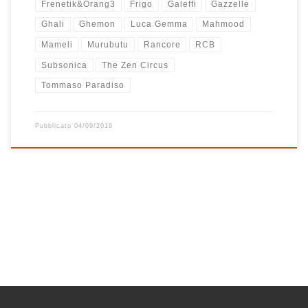
Frenetik&Orang3
Frigo
Galeffi
Gazzelle
Ghali
Ghemon
Luca Gemma
Mahmood
Mameli
Murubutu
Rancore
RCB
Subsonica
The Zen Circus
Tommaso Paradiso
Pubblicato
04/09/2019