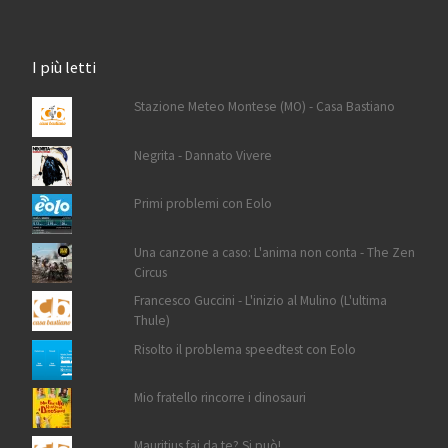
I più letti
Stazione Meteo Montese (MO) - Casa Bastiano
Negrita - Dannato Vivere
Primi problemi con Eolo
Una canzone a caso: L'anima non conta - The Zen
Circus
Francesco Guccini - L'inizio al Mulino (L'ultima
Thule)
Risolto il problema speedtest con Eolo
Mio fratello rincorre i dinosauri
Mauritius fai da te? Si può!