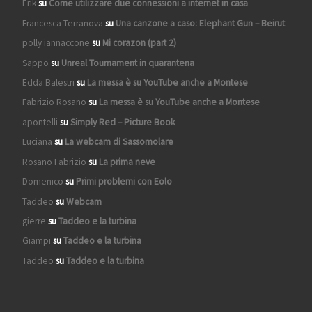
Erik
su
Come utilizzare due connessioni a internet in casa
Francesca Terranova
su
Una canzone a caso: Elephant Gun – Beirut
polly iannaccone
su
Mi corazon (part 2)
Sappo
su
Unreal Tournament in quarantena
Edda Balestri
su
La messa è su YouTube anche a Montese
Fabrizio Rosano
su
La messa è su YouTube anche a Montese
apontelli
su
Simply Red – Picture Book
Luciana
su
La webcam di Sassomolare
Rosano Fabrizio
su
La prima neve
Domenico
su
Primi problemi con Eolo
Taddeo
su
Webcam
gierre
su
Taddeo e la turbina
Giampi
su
Taddeo e la turbina
Taddeo
su
Taddeo e la turbina