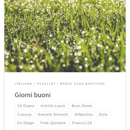
Sono Giorni buoni per una nuova playlist di Radio Casa Bastiano. In
realtà è già da qualche mese che suona a Casa Bastiano e ce la
siamo ascoltata parecchie volte questa estate. Piace a tutti, grandi
e piccoli. Piace a me perché inizia con Accireme dei 24 Grana e
perché […]
ITALIANA
PLAYLIST
RADIO CASA BASTIANO
Giorni buoni
24 Grana
Achille Lauro
Boss Doms
Canova
Daniele Silvestri
DiMartino
Dola
Ex-Otago
Frah Quintale
Franco126