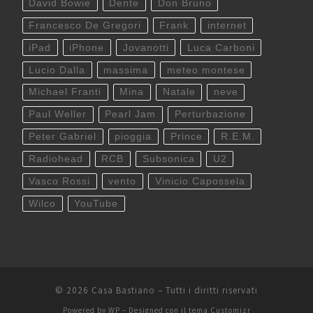
David Bowie
Dente
Don Bruno
Francesco De Gregori
Frank
internet
iPad
iPhone
Jovanotti
Luca Carboni
Lucio Dalla
massima
meteo montese
Michael Franti
Mina
Natale
neve
Paul Weller
Pearl Jam
Perturbazione
Peter Gabriel
pioggia
Prince
R.E.M.
Radiohead
RCB
Subsonica
U2
Vasco Rossi
vento
Vinicio Capossela
Wilco
YouTube
© 2026
Casa Bastiano
– Tutti i diritti riservati
Powered by
WP
– Designed con il
tema Customizr