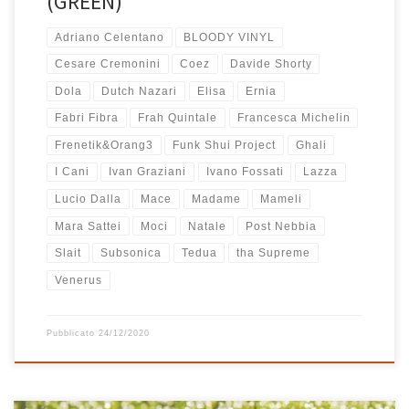
(GREEN)
Adriano Celentano
BLOODY VINYL
Cesare Cremonini
Coez
Davide Shorty
Dola
Dutch Nazari
Elisa
Ernia
Fabri Fibra
Frah Quintale
Francesca Michelin
Frenetik&Orang3
Funk Shui Project
Ghali
I Cani
Ivan Graziani
Ivano Fossati
Lazza
Lucio Dalla
Mace
Madame
Mameli
Mara Sattei
Moci
Natale
Post Nebbia
Slait
Subsonica
Tedua
tha Supreme
Venerus
Pubblicato
24/12/2020