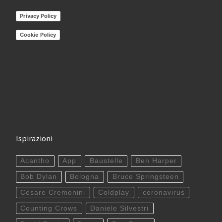
Privacy Policy
Cookie Policy
Ispirazioni
Acantho
App
Baustelle
Ben Harper
Bob Dylan
Bologna
Bruce Springsteen
Cesare Cremonini
Coldplay
coronavirus
Counting Crows
Daniele Silvestri