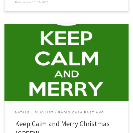
Pubblicato
15/07/2026
La versione GREEN di Keep Calm and Merry Christmas è tutta
italiana ed è quella preferita in casa un po’ da tutti. Ognuno canta
le sue canzoni preferite: all’Annalisa piace La Sera Dei Miracoli, a
me E Sei Così Bella, ai bimbi ALTALENE, Sciccherie e Catrame. Ci
ritroviamo, ognuno con […]
NATALE
PLAYLIST
RADIO CASA BASTIANO
Keep Calm and Merry Christmas