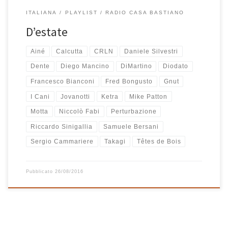
ITALIANA
PLAYLIST
RADIO CASA BASTIANO
D’estate
Ainé
Calcutta
CRLN
Daniele Silvestri
Dente
Diego Mancino
DiMartino
Diodato
Francesco Bianconi
Fred Bongusto
Gnut
I Cani
Jovanotti
Ketra
Mike Patton
Motta
Niccolò Fabi
Perturbazione
Riccardo Sinigallia
Samuele Bersani
Sergio Cammariere
Takagi
Têtes de Bois
Pubblicato
26/08/2016