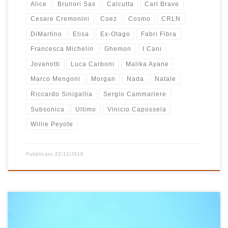
Alice
Brunori Sas
Calcutta
Carl Brave
Cesare Cremonini
Coez
Cosmo
CRLN
DiMartino
Elisa
Ex-Otago
Fabri Fibra
Francesca Michelin
Ghemon
I Cani
Jovanotti
Luca Carboni
Malika Ayane
Marco Mengoni
Morgan
Nada
Natale
Riccardo Sinigallia
Sergio Cammariere
Subsonica
Ultimo
Vinicio Capossela
Willie Peyote
Pubblicato
22/12/2018