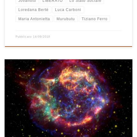
Jovanotti
LIBERATO
Lo Stato Sociale
Loredana Bertè
Luca Carboni
Maria Antonietta
Murubutu
Tiziano Ferro
Pubblicato
14/09/2018
C’è musica nell’universo? Immagino di sì e la spettacolare
fotografia della supernova Cassiopea esplosa 350 anni fa che ho
scelto come immagine di copertina di questa playlist me lo fa
sognare. Guardo nella fotografia a falsi colori proprio il mix di
colori sprigionati dalla potente esplosione, inizio a fantasticare e
[…]