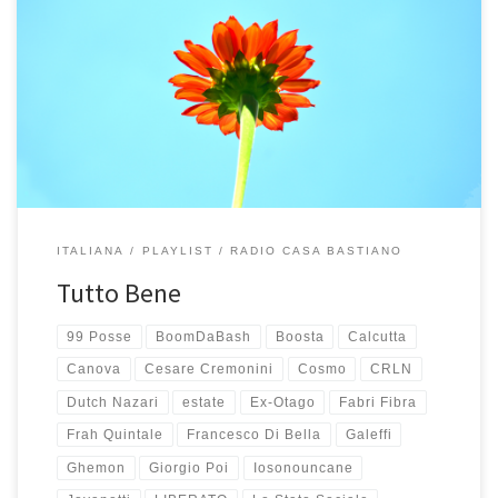
Tutto Bene? Sì, tutto benissimo! Tutto Bene è stato il mantra estivo
di Casa Bastiano, la playlist più ascoltata da tutti (bimbi compresi)
in questa estate 2018 che è volata via e sta ormai volgendo al
termine. L’abbiamo ascoltata in macchina mentre cercavamo di
raggiungere remote spiagge della Grecia e della […]
ITALIANA
PLAYLIST
RADIO CASA BASTIANO
Tutto Bene
99 Posse
BoomDaBash
Boosta
Calcutta
Canova
Cesare Cremonini
Cosmo
CRLN
Dutch Nazari
estate
Ex-Otago
Fabri Fibra
Frah Quintale
Francesco Di Bella
Galeffi
Ghemon
Giorgio Poi
Iosonouncane