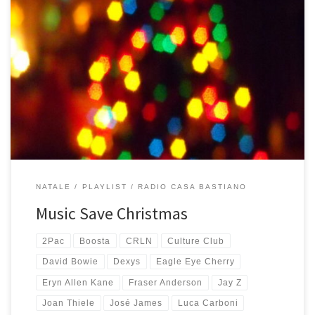
Può la musica “salvare” un Natale? Sì, sempre! Anche quest’anno
arriva la mitica playlist di Natale di Radio Casa Bastiano, una
selezione di canzoni che di Natale in realtà non sono, ma che
fanno molto Natale o almeno per me lo fanno molto. Ecco così
che mentre si fanno gli […]
NATALE
PLAYLIST
RADIO CASA BASTIANO
Music Save Christmas
2Pac
Boosta
CRLN
Culture Club
David Bowie
Dexys
Eagle Eye Cherry
Eryn Allen Kane
Fraser Anderson
Jay Z
Joan Thiele
José James
Luca Carboni