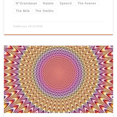
N*Grandjean
Natale
Speech
The Avener
The Milk
The Smiths
Pubblicato
22/12/2016
“L’estate, terribile, è arrivata questo cosa cambia in quello che hai
promesso e adesso che il cielo è una fornace così come il tuo
nome che vuoi sulla mia bocca” canta Diego Mancino
nell’adorevole Succede D’Estate, canzone sulla quale è costruita
questa nuova playlist tutta italiana che pubblico solo ora, ma che
in […]