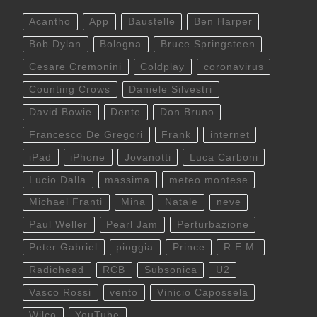
Acantho
App
Baustelle
Ben Harper
Bob Dylan
Bologna
Bruce Springsteen
Cesare Cremonini
Coldplay
coronavirus
Counting Crows
Daniele Silvestri
David Bowie
Dente
Don Bruno
Francesco De Gregori
Frank
internet
iPad
iPhone
Jovanotti
Luca Carboni
Lucio Dalla
massima
meteo montese
Michael Franti
Mina
Natale
neve
Paul Weller
Pearl Jam
Perturbazione
Peter Gabriel
pioggia
Prince
R.E.M.
Radiohead
RCB
Subsonica
U2
Vasco Rossi
vento
Vinicio Capossela
Wilco
YouTube