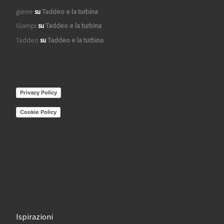
gierre
su
Taddeo e la turbina
Giampi
su
Taddeo e la turbina
Taddeo
su
Taddeo e la turbina
Privacy Policy
Cookie Policy
Ispirazioni