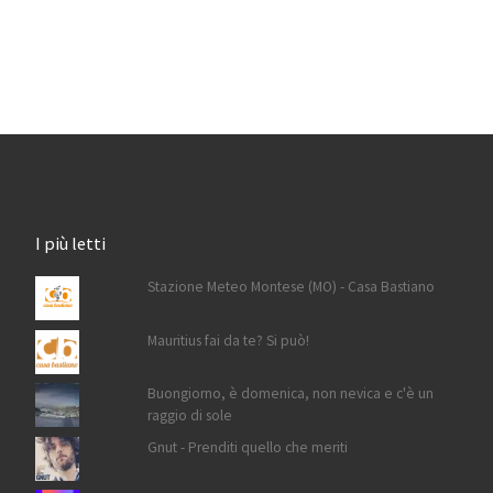
I più letti
Stazione Meteo Montese (MO) - Casa Bastiano
Mauritius fai da te? Si può!
Buongiorno, è domenica, non nevica e c'è un
raggio di sole
Gnut - Prenditi quello che meriti