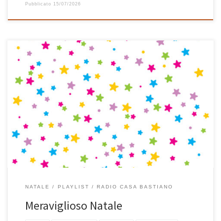
Pubblicato
15/07/2026
In tanti anni di playlist natalizie questa è la prima volta che ne
compongo una tutta di musica italiana. E’ nata così, un po’ per
caso, partendo da un brano al pianoforte di Sergio Cammariere
dal titolo Natale in campagna ed è proseguita senza questa
precisa idea in mente fino […]
NATALE
PLAYLIST
RADIO CASA BASTIANO
Meraviglioso Natale