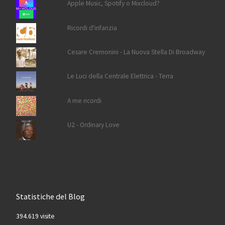
Apple Music, Spotify o Mixcloud?
Ricordi d'infanzia
Cesare Cremonini - La Nuova Stella Di Broadway
Le Luci della Centrale Elettrica - Terra
A me ricordi
U2 - Ordinary Love
Statistiche del Blog
394.619 visite