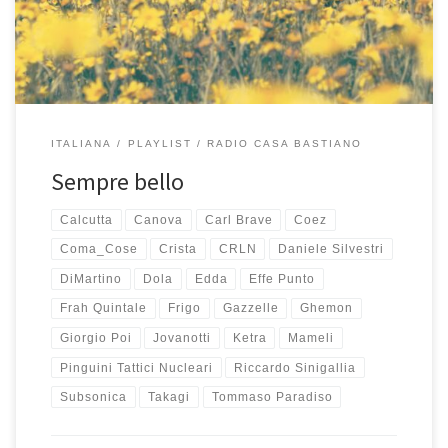
stesso, alcuni passaggi tra una canzone e l’altra sono proprio […]
ITALIANA
PLAYLIST
RADIO CASA BASTIANO
Sempre bello
Calcutta
Canova
Carl Brave
Coez
Coma_Cose
Crista
CRLN
Daniele Silvestri
DiMartino
Dola
Edda
Effe Punto
Frah Quintale
Frigo
Gazzelle
Ghemon
Giorgio Poi
Jovanotti
Ketra
Mameli
Pinguini Tattici Nucleari
Riccardo Sinigallia
Subsonica
Takagi
Tommaso Paradiso