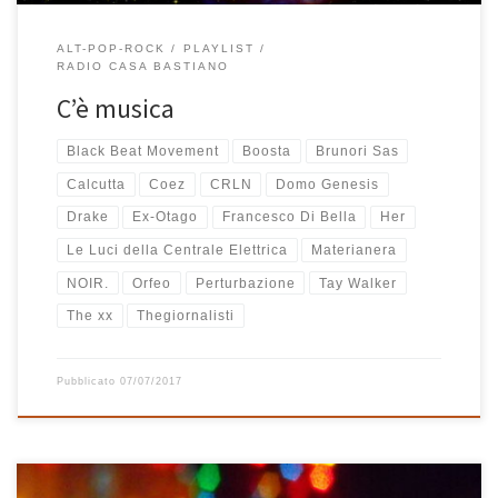
ALT-POP-ROCK
PLAYLIST
RADIO CASA BASTIANO
C’è musica
Black Beat Movement
Boosta
Brunori Sas
Calcutta
Coez
CRLN
Domo Genesis
Drake
Ex-Otago
Francesco Di Bella
Her
Le Luci della Centrale Elettrica
Materianera
NOIR.
Orfeo
Perturbazione
Tay Walker
The xx
Thegiornalisti
Pubblicato
07/07/2017