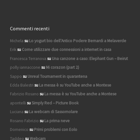
Commenti recenti
Michela
su
Lo yogurt bio dell’Antico Podere Bernardi a Melaverde
Erik
su
Come utilizzare due connessioni a internet in casa
Francesca Terranova
su
Una canzone a caso: Elephant Gun – Beirut
polly iannaccone
su
Mi corazon (part 2)
Sappo
su
Unreal Tournament in quarantena
Edda Balestri
su
La messa è su YouTube anche a Montese
Fabrizio Rosano
su
La messa è su YouTube anche a Montese
apontelli
su
Simply Red – Picture Book
Luciana
su
La webcam di Sassomolare
Rosano Fabrizio
su
La prima neve
Domenico
su
Primi problemi con Eolo
Taddeo
su
Webcam