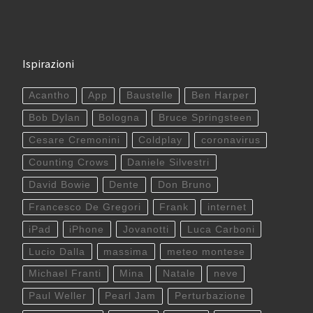
Ispirazioni
Acantho
App
Baustelle
Ben Harper
Bob Dylan
Bologna
Bruce Springsteen
Cesare Cremonini
Coldplay
coronavirus
Counting Crows
Daniele Silvestri
David Bowie
Dente
Don Bruno
Francesco De Gregori
Frank
internet
iPad
iPhone
Jovanotti
Luca Carboni
Lucio Dalla
massima
meteo montese
Michael Franti
Mina
Natale
neve
Paul Weller
Pearl Jam
Perturbazione