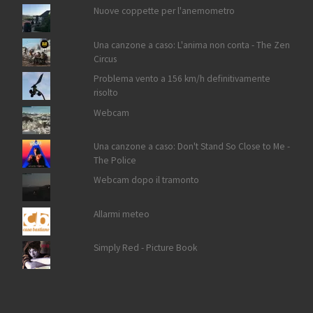
Nuove coppette per l'anemometro
Una canzone a caso: L'anima non conta - The Zen
Circus
Problema vento a 156 km/h definitivamente
risolto
Webcam
Una canzone a caso: Don't Stand So Close to Me -
The Police
Webcam dopo il tramonto
Allarmi meteo
Simply Red - Picture Book