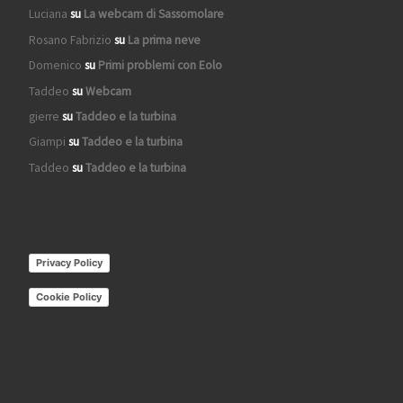
Luciana
su
La webcam di Sassomolare
Rosano Fabrizio
su
La prima neve
Domenico
su
Primi problemi con Eolo
Taddeo
su
Webcam
gierre
su
Taddeo e la turbina
Giampi
su
Taddeo e la turbina
Taddeo
su
Taddeo e la turbina
Privacy Policy
Cookie Policy