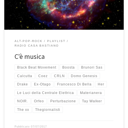
colori sprigionati dalla potente esplosione, inizio a fantasticare e
[…]
ALT-POP-ROCK
PLAYLIST
RADIO CASA BASTIANO
C’è musica
Black Beat Movement
Boosta
Brunori Sas
Calcutta
Coez
CRLN
Domo Genesis
Drake
Ex-Otago
Francesco Di Bella
Her
Le Luci della Centrale Elettrica
Materianera
NOIR.
Orfeo
Perturbazione
Tay Walker
The xx
Thegiornalisti
Pubblicato
07/07/2017