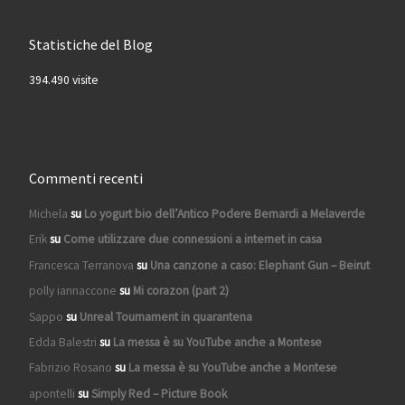
Statistiche del Blog
394.490 visite
Commenti recenti
Michela
su
Lo yogurt bio dell’Antico Podere Bernardi a Melaverde
Erik
su
Come utilizzare due connessioni a internet in casa
Francesca Terranova
su
Una canzone a caso: Elephant Gun – Beirut
polly iannaccone
su
Mi corazon (part 2)
Sappo
su
Unreal Tournament in quarantena
Edda Balestri
su
La messa è su YouTube anche a Montese
Fabrizio Rosano
su
La messa è su YouTube anche a Montese
apontelli
su
Simply Red – Picture Book