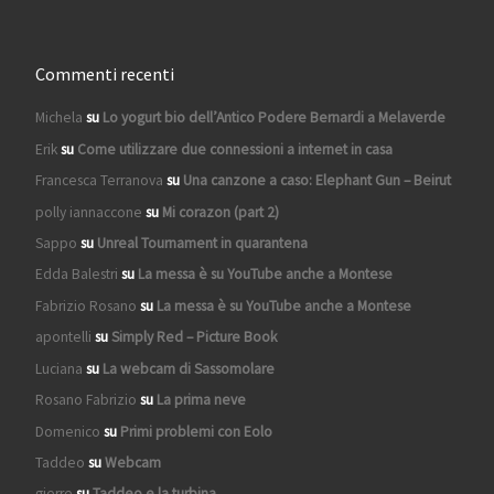
Commenti recenti
Michela
su
Lo yogurt bio dell’Antico Podere Bernardi a Melaverde
Erik
su
Come utilizzare due connessioni a internet in casa
Francesca Terranova
su
Una canzone a caso: Elephant Gun – Beirut
polly iannaccone
su
Mi corazon (part 2)
Sappo
su
Unreal Tournament in quarantena
Edda Balestri
su
La messa è su YouTube anche a Montese
Fabrizio Rosano
su
La messa è su YouTube anche a Montese
apontelli
su
Simply Red – Picture Book
Luciana
su
La webcam di Sassomolare
Rosano Fabrizio
su
La prima neve
Domenico
su
Primi problemi con Eolo
Taddeo
su
Webcam
gierre
su
Taddeo e la turbina