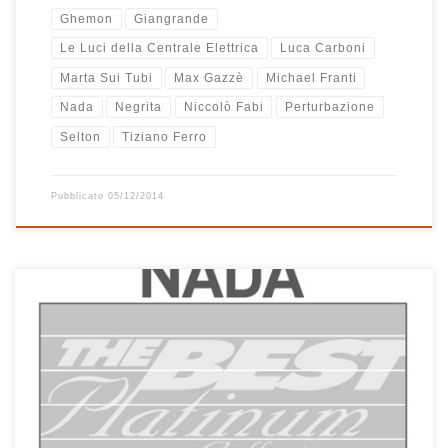
Ghemon
Giangrande
Le Luci della Centrale Elettrica
Luca Carboni
Marta Sui Tubi
Max Gazzè
Michael Franti
Nada
Negrita
Niccolò Fabi
Perturbazione
Selton
Tiziano Ferro
Pubblicato
05/12/2014
Cosa c’è da dire su una raccolta che racconta l’intera carriera di
una splendida artista come Nada? Che è un MUST, bisogna averla.
Ho riscoperto Nada da poco, dopo l’uscita di Vamp che mi ha
letteralmente stregato e mi sono appassionato alla sua lunga
carriera che inizia nel 1969 quando […]