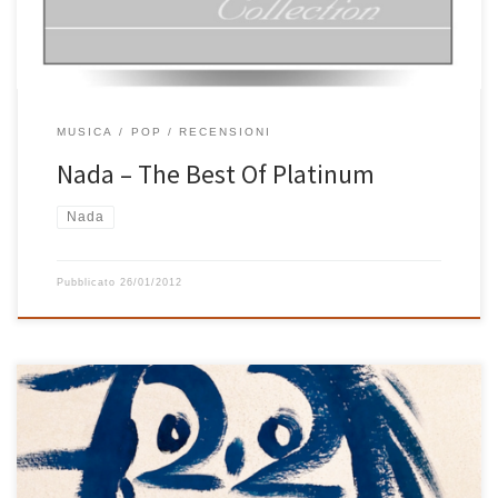
MUSICA
POP
RECENSIONI
Nada – The Best Of Platinum
Nada
Pubblicato
26/01/2012
Una cosa è certa: Vamp è un gran bel disco e Nada un’artista
eccezionale. Registrare un disco così (negli studi Abbey Road di