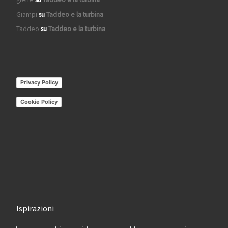
Giampi
su
Taddeo e la turbina
Taddeo
su
Taddeo e la turbina
Privacy Policy
Cookie Policy
Ispirazioni