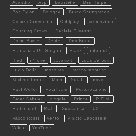
Acantho
App
Baustelle
Ben Harper
Bob Dylan
Bologna
Bruce Springsteen
Cesare Cremonini
Coldplay
coronavirus
Counting Crows
Daniele Silvestri
David Bowie
Dente
Don Bruno
Francesco De Gregori
Frank
internet
iPad
iPhone
Jovanotti
Luca Carboni
Lucio Dalla
massima
meteo montese
Michael Franti
Mina
Natale
neve
Paul Weller
Pearl Jam
Perturbazione
Peter Gabriel
pioggia
Prince
R.E.M.
Radiohead
RCB
Subsonica
U2
Vasco Rossi
vento
Vinicio Capossela
Wilco
YouTube