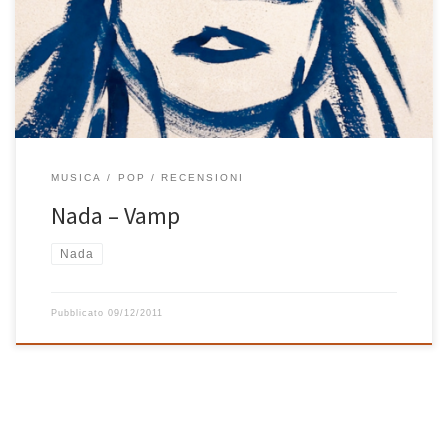
Londra) alla soglia dei sessant’anni è qualcosa di eccezionale e
meraviglioso. L’artista livornese, sempre attenta a suoni e parole,
canta dieci canzoni originali mai banali prodotte dal bravo […]
MUSICA
POP
RECENSIONI
Nada – Vamp
Nada
Pubblicato
09/12/2011