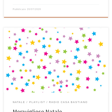
Pubblicato
20/07/2020
In tanti anni di playlist natalizie questa è la prima volta che ne
compongo una tutta di musica italiana. E’ nata così, un po’ per
caso, partendo da un brano al pianoforte di Sergio Cammariere
dal titolo Natale in campagna ed è proseguita senza questa
precisa idea in mente fino […]
NATALE
PLAYLIST
RADIO CASA BASTIANO
Meraviglioso Natale