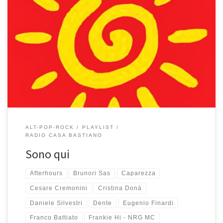
Ohhhh, che emozione iniziare la playlist con La terra, l’Emilia, la
luna, la magica e sognante canzone di Vasco Brondi alias Le Luci
della Centrale Elettrica che apre molto più che degnamente
quello che vuole essere un omaggio alla musica italiana che più mi
piace tra quella ascoltata e in certi […]
ALT-POP-ROCK
PLAYLIST
RADIO CASA BASTIANO
Sono qui
Afterhours
Brunori Sas
Caparezza
Cesare Cremonini
Cristina Donà
Daniele Silvestri
Dente
Eugenio Finardi
Franco Battiato
Frankie Hi - NRG MC