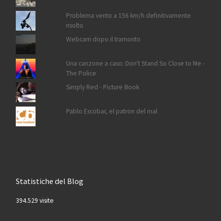
Problema vento a 156 km/h definitivamente
risolto
Webcam dopo il tramonto
Una canzone a caso: Don't Stand So Close to Me -
The Police
Simply Red - Picture Book
Pablo Escobar, el patron del mal
Statistiche del Blog
394.529 visite