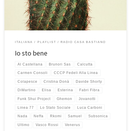
ma una volta conquistato […]
ITALIANA
PLAYLIST
RADIO CASA BASTIANO
Io sto bene
Al Castellana
Brunori Sas
Calcutta
Carmen Consoli
CCCP Fedeli Alla Linea
Colapesce
Cristina Donà
Davide Shorty
DiMartino
Elisa
Esterina
Fabri Fibra
Funk Shui Project
Ghemon
Jovanotti
Linea 77
Lo Stato Sociale
Luca Carboni
Nada
Neffa
Rkomi
Samuel
Subsonica
Ultimo
Vasco Rossi
Venerus