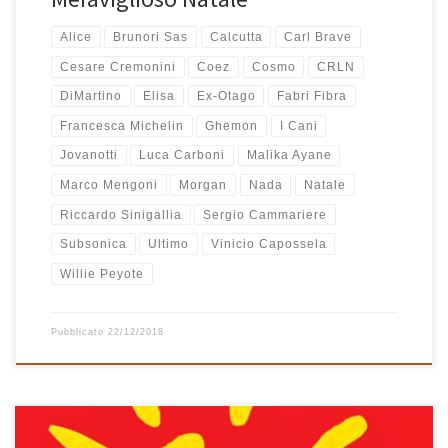
Alice
Brunori Sas
Calcutta
Carl Brave
Cesare Cremonini
Coez
Cosmo
CRLN
DiMartino
Elisa
Ex-Otago
Fabri Fibra
Francesca Michelin
Ghemon
I Cani
Jovanotti
Luca Carboni
Malika Ayane
Marco Mengoni
Morgan
Nada
Natale
Riccardo Sinigallia
Sergio Cammariere
Subsonica
Ultimo
Vinicio Capossela
Willie Peyote
Pubblicato
22/12/2018