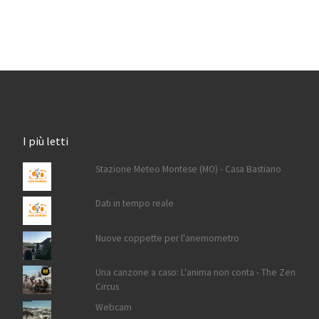
I più letti
Stazione Meteo Montese (MO) - Casa Bastiano
Dati in tempo reale
Nuove coppette per l'anemometro
Una canzone a caso: L'anima non conta - The Zen
Circus
Webcam