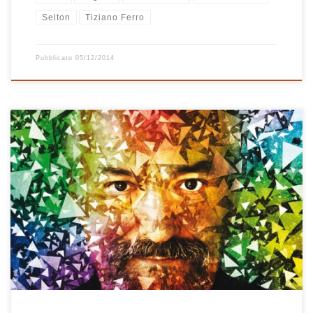
Selton
Tiziano Ferro
Pubblicato
05/12/2014
Gran bel ritorno (dopo 15 anni!) quello di Eugenio Finardi con
l’album Fibrillante che si merita proprio di essere il disco della
settimana di Radio Casa Bastiano. Fibrillante è stato registrato a
Torino negli studi Andromeda di Max Casacci dei Subsonica che è
anche co-produttore artistico dell’album ed è determinante per
[…]