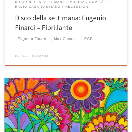
DISCO DELLA SETTIMANA
MUSICA
NOVITÀ
RADIO CASA BASTIANO
RECENSIONI
Disco della settimana: Eugenio
Finardi – Fibrillante
Eugenio Finardi
Max Casacci
RCB
Pubblicato
12/04/2014
Che è arrivata la primavera anche a Radio Casa Bastiano lo si
capisce da subito, dall’intro di Gli Artisti, quella bella canzone
di Francesco Guccini che inizia con il cinguettio degli uccellini
accompagnato da dolci note suonate al pianoforte. E’ così che si
presenta, dopo aver premuto il tasto play, la nuova playlist di
Radio […]