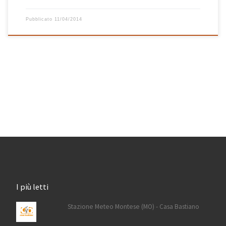
Pubblicato
11/04/2014
I più letti
Stazione Meteo Montese (MO) - Casa Bastiano