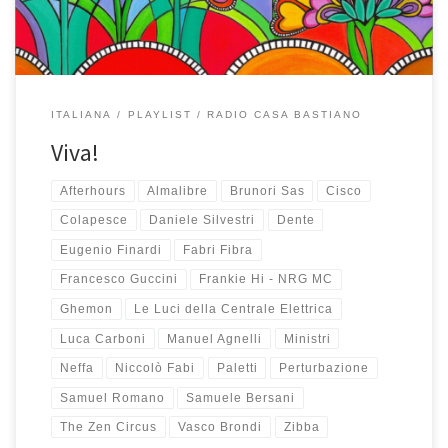
ITALIANA
PLAYLIST
RADIO CASA BASTIANO
Viva!
Afterhours
Almalibre
Brunori Sas
Cisco
Colapesce
Daniele Silvestri
Dente
Eugenio Finardi
Fabri Fibra
Francesco Guccini
Frankie Hi - NRG MC
Ghemon
Le Luci della Centrale Elettrica
Luca Carboni
Manuel Agnelli
Ministri
Neffa
Niccolò Fabi
Paletti
Perturbazione
Samuel Romano
Samuele Bersani
The Zen Circus
Vasco Brondi
Zibba