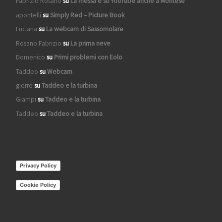
Fabrizio Rosano
su
La messa è su YouTube anche a Montese
apontelli
su
Simply Red – Picture Book
Luciana
su
La webcam di Sassomolare
Rosano Fabrizio
su
La prima neve
Domenico
su
Primi problemi con Eolo
Taddeo
su
Webcam
gierre
su
Taddeo e la turbina
Giampi
su
Taddeo e la turbina
Taddeo
su
Taddeo e la turbina
Privacy Policy
Cookie Policy