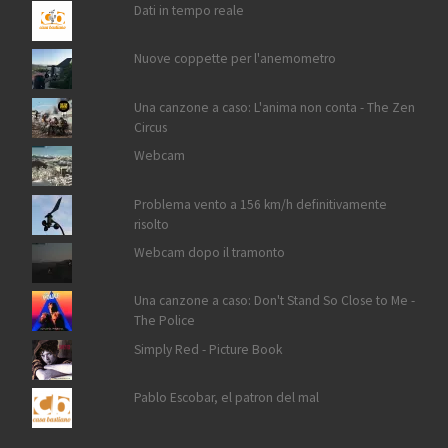
Dati in tempo reale
Nuove coppette per l'anemometro
Una canzone a caso: L'anima non conta - The Zen
Circus
Webcam
Problema vento a 156 km/h definitivamente
risolto
Webcam dopo il tramonto
Una canzone a caso: Don't Stand So Close to Me -
The Police
Simply Red - Picture Book
Pablo Escobar, el patron del mal