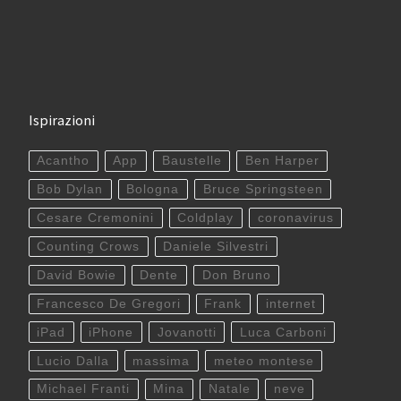
Ispirazioni
Acantho
App
Baustelle
Ben Harper
Bob Dylan
Bologna
Bruce Springsteen
Cesare Cremonini
Coldplay
coronavirus
Counting Crows
Daniele Silvestri
David Bowie
Dente
Don Bruno
Francesco De Gregori
Frank
internet
iPad
iPhone
Jovanotti
Luca Carboni
Lucio Dalla
massima
meteo montese
Michael Franti
Mina
Natale
neve