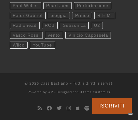
Paul Weller
Pearl Jam
Perturbazione
Peter Gabriel
pioggia
Prince
R.E.M.
Radiohead
RCB
Subsonica
U2
Vasco Rossi
vento
Vinicio Capossela
Wilco
YouTube
© 2026
Casa Bastiano
– Tutti i diritti riservati
Powered by
WP
– Designed con il
tema Customizr
ISCRIVITI
Le tue preferenze relative alla privacy