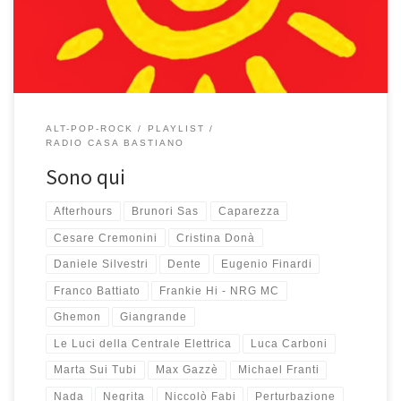
piace tra quella ascoltata e in certi […]
ALT-POP-ROCK
PLAYLIST
RADIO CASA BASTIANO
Sono qui
Afterhours
Brunori Sas
Caparezza
Cesare Cremonini
Cristina Donà
Daniele Silvestri
Dente
Eugenio Finardi
Franco Battiato
Frankie Hi - NRG MC
Ghemon
Giangrande
Le Luci della Centrale Elettrica
Luca Carboni
Marta Sui Tubi
Max Gazzè
Michael Franti
Nada
Negrita
Niccolò Fabi
Perturbazione