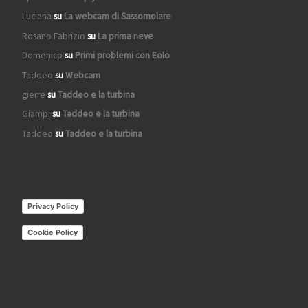
Luciana
su
La webcam di Sassomolare
Rosano Fabrizio
su
La prima neve
Domenico
su
Primi problemi con Eolo
Taddeo
su
Webcam
gierre
su
Taddeo e la turbina
Giampi
su
Taddeo e la turbina
Taddeo
su
Taddeo e la turbina
Privacy Policy
Cookie Policy