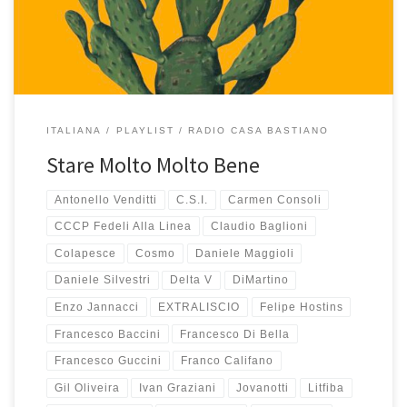
canzoni fantastiche, di grande ispirazione e […]
ITALIANA
PLAYLIST
RADIO CASA BASTIANO
Stare Molto Molto Bene
Antonello Venditti
C.S.I.
Carmen Consoli
CCCP Fedeli Alla Linea
Claudio Baglioni
Colapesce
Cosmo
Daniele Maggioli
Daniele Silvestri
Delta V
DiMartino
Enzo Jannacci
EXTRALISCIO
Felipe Hostins
Francesco Baccini
Francesco Di Bella
Francesco Guccini
Franco Califano
Gil Oliveira
Ivan Graziani
Jovanotti
Litfiba