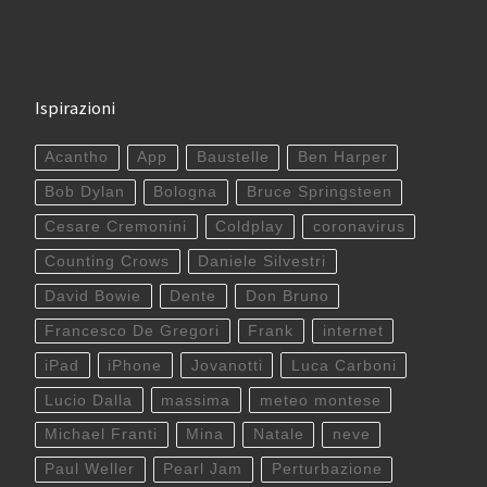
Ispirazioni
Acantho
App
Baustelle
Ben Harper
Bob Dylan
Bologna
Bruce Springsteen
Cesare Cremonini
Coldplay
coronavirus
Counting Crows
Daniele Silvestri
David Bowie
Dente
Don Bruno
Francesco De Gregori
Frank
internet
iPad
iPhone
Jovanotti
Luca Carboni
Lucio Dalla
massima
meteo montese
Michael Franti
Mina
Natale
neve
Paul Weller
Pearl Jam
Perturbazione