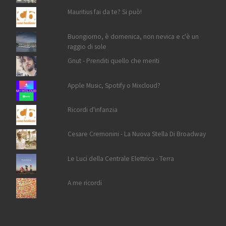
Mauritius fai da te? Si può!
Buongiorno, è domenica, non nevica e c'è un
raggio di sole
Gnut - Prenditi quello che meriti
Apple Music, Spotify o Mixcloud?
Ricordi d'infanzia
Cesare Cremonini - La Nuova Stella Di Broadway
Le Luci della Centrale Elettrica - Terra
A me ricordi