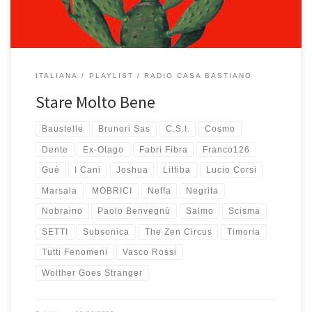
ITALIANA
PLAYLIST
RADIO CASA BASTIANO
Stare Molto Bene
Baustelle
Brunori Sas
C.S.I.
Cosmo
Dente
Ex-Otago
Fabri Fibra
Franco126
Guè
I Cani
Joshua
Litfiba
Lucio Corsi
Marsala
MOBRICI
Neffa
Negrita
Nobraino
Paolo Benvegnù
Salmo
Scisma
SETTI
Subsonica
The Zen Circus
Timoria
Tutti Fenomeni
Vasco Rossi
Wolther Goes Stranger