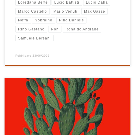
Loredana Bertè
Lucio Battisti
Lucio Dalla
Marco Castello
Mario Venuti
Max Gazze
Neffa
Nobraino
Pino Daniele
Rino Gaetano
Ron
Ronaldo Andrade
Samuele Bersani
Pubblicato
23/06/2026
Chiamatela come volete: lato B, part two, side B, parte seconda…
dopo Stare Bene a me è venuto spontaneo chiamarla “Stare
Molto Bene” e quel Molto fa tutta la differenza del mondo perché
questa nuova playlist è potente, è rock, è carica da morire. L’ho
già ascoltata diverse volte, l’ho […]