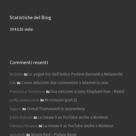
Statistiche del Blog
394.626 visite
Commenti recenti
Michela
su
Lo yogurt bio dell’Antico Podere Bernardi a Melaverde
Erik
su
Come utilizzare due connessioni a internet in casa
Francesca Terranova
su
Una canzone a caso: Elephant Gun – Beirut
polly iannaccone
su
Mi corazon (part 2)
Sappo
su
Unreal Tournament in quarantena
Edda Balestri
su
La messa è su YouTube anche a Montese
Fabrizio Rosano
su
La messa è su YouTube anche a Montese
apontelli
su
Simply Red – Picture Book