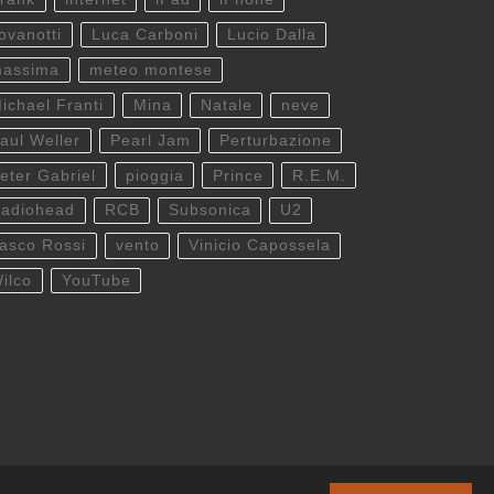
ovanotti
Luca Carboni
Lucio Dalla
assima
meteo montese
ichael Franti
Mina
Natale
neve
aul Weller
Pearl Jam
Perturbazione
eter Gabriel
pioggia
Prince
R.E.M.
adiohead
RCB
Subsonica
U2
asco Rossi
vento
Vinicio Capossela
ilco
YouTube