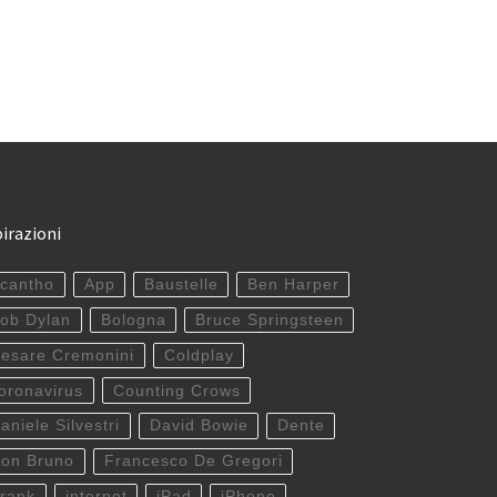
pirazioni
cantho
App
Baustelle
Ben Harper
ob Dylan
Bologna
Bruce Springsteen
esare Cremonini
Coldplay
oronavirus
Counting Crows
aniele Silvestri
David Bowie
Dente
on Bruno
Francesco De Gregori
rank
internet
iPad
iPhone