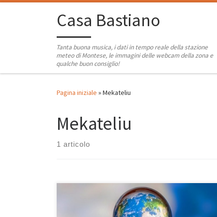
Passa al contenuto
Casa Bastiano
Tanta buona musica, i dati in tempo reale della stazione
meteo di Montese, le immagini delle webcam della zona e
qualche buon consiglio!
Pagina iniziale
»
Mekateliu
Mekateliu
1 articolo
Musica e viaggio, due parole tra le mie preferite. Ho
maturato da tempo un rapporto così intenso e