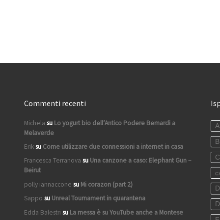
Commenti recenti
Is
Michela
su
Lo yogurt bio dell’Antico Podere Bernardi a
A
Melaverde
B
Erik
su
Come utilizzare due connessioni a internet in casa
C
Francesca Terranova
su
Una canzone a caso: Elephant Gun –
Beirut
c
polly iannaccone
su
Mi corazon (part 2)
D
Sappo
su
Unreal Tournament in quarantena
D
Edda Balestri
su
La messa è su YouTube anche a Montese
F