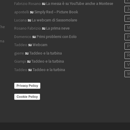
Fabrizio Rosano
su
La messa è su YouTube anche a Montese
J
apontelli
su
Simply Red – Picture Book
m
Luciana
su
La webcam di Sassomolare
The
M
Rosano Fabrizio
su
La prima neve
Domenico
su
Primi problemi con Eolo
P
ima
Taddeo
su
Webcam
P
gierre
su
Taddeo e la turbina
R
Giampi
su
Taddeo e la turbina
V
Taddeo
su
Taddeo e la turbina
W
Privacy Policy
Cookie Policy