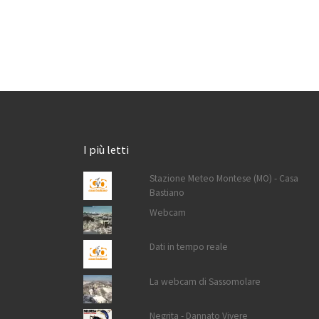
I più letti
Stazione Meteo Montese (MO) - Casa
Bastiano
Webcam
Dati in tempo reale
La webcam di Sassomolare
Negrita - Dannato Vivere