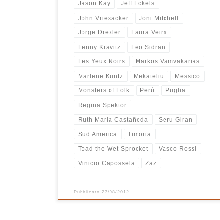
Jason Kay
Jeff Eckels
John Vriesacker
Joni Mitchell
Jorge Drexler
Laura Veirs
Lenny Kravitz
Leo Sidran
Les Yeux Noirs
Markos Vamvakarias
Marlene Kuntz
Mekateliu
Messico
Monsters of Folk
Perù
Puglia
Regina Spektor
Ruth Maria Castañeda
Seru Giran
Sud America
Timoria
Toad the Wet Sprocket
Vasco Rossi
Vinicio Capossela
Zaz
Pubblicato
27/08/2012