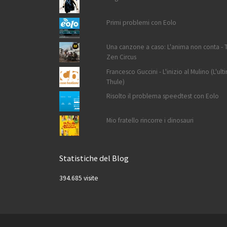
Primi problemi con Eolo
Una canzone a caso: L'anima non conta - 
Zen Circus
Francesco Guccini - L'inizio al Mulino (L'ult
Thule)
Risolto il problema speedtest con Eolo
Mio fratello rincorre i dinosauri
Statistiche del Blog
394.685 visite