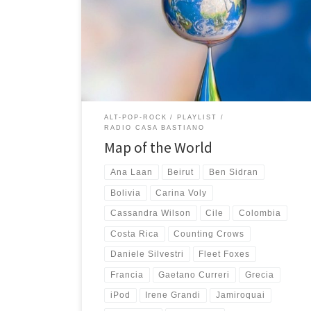
indissolubile con questi termini che la playlist
di RCB per queste mese di agosto, completamente
dedicata al tema del viaggio, è uscita con naturalezza
e spontaneità. Per me il viaggio ha sempre voluto dire
[…]
ALT-POP-ROCK
PLAYLIST
RADIO CASA BASTIANO
Map of the World
Ana Laan
Beirut
Ben Sidran
Bolivia
Carina Voly
Cassandra Wilson
Cile
Colombia
Costa Rica
Counting Crows
Daniele Silvestri
Fleet Foxes
Francia
Gaetano Curreri
Grecia
iPod
Irene Grandi
Jamiroquai