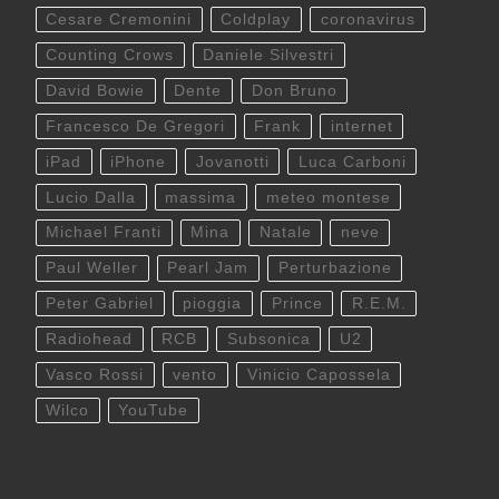
Cesare Cremonini
Coldplay
coronavirus
Counting Crows
Daniele Silvestri
David Bowie
Dente
Don Bruno
Francesco De Gregori
Frank
internet
iPad
iPhone
Jovanotti
Luca Carboni
Lucio Dalla
massima
meteo montese
Michael Franti
Mina
Natale
neve
Paul Weller
Pearl Jam
Perturbazione
Peter Gabriel
pioggia
Prince
R.E.M.
Radiohead
RCB
Subsonica
U2
Vasco Rossi
vento
Vinicio Capossela
Wilco
YouTube