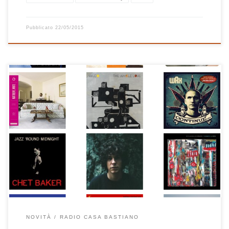
Pubblicato
22/05/2015
Settimane difficili, le ultime due. Per fortuna c’è sempre qualche
buon disco che riesce a tirarmi su. Cosa ho ascoltato? Cose vecchie
(Mina in Studio, …Hits di Phil Collins, Jazz ‘Round Midnight di Chet
Baker), cose meno vecchie (Continue di Wax, Former Lives
di Benjamin Gibbard, Sukierae di Tweedy, The Whole Love dei
Wilco) […]
NOVITÀ
RADIO CASA BASTIANO