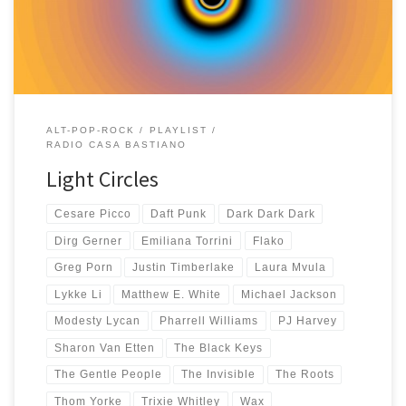
sempre e c’era qualcosa che non mi convinceva. Non ho capito
[…]
ALT-POP-ROCK
PLAYLIST
RADIO CASA BASTIANO
Light Circles
Cesare Picco
Daft Punk
Dark Dark Dark
Dirg Gerner
Emiliana Torrini
Flako
Greg Porn
Justin Timberlake
Laura Mvula
Lykke Li
Matthew E. White
Michael Jackson
Modesty Lycan
Pharrell Williams
PJ Harvey
Sharon Van Etten
The Black Keys
The Gentle People
The Invisible
The Roots
Thom Yorke
Trixie Whitley
Wax