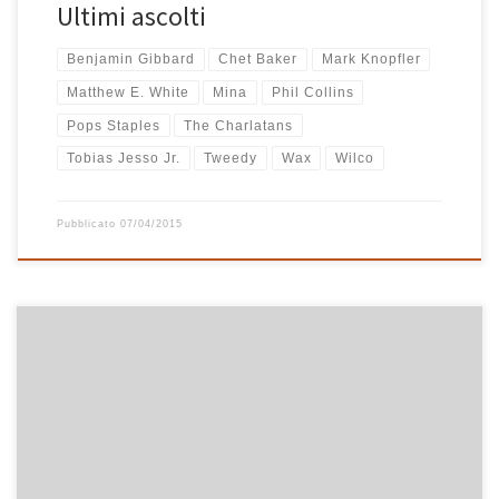
Ultimi ascolti
Benjamin Gibbard
Chet Baker
Mark Knopfler
Matthew E. White
Mina
Phil Collins
Pops Staples
The Charlatans
Tobias Jesso Jr.
Tweedy
Wax
Wilco
Pubblicato
07/04/2015
L’ho ascoltato e mi è piaciuto tanto. Rapito! Ve lo consiglio!