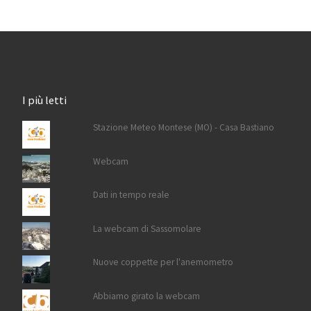
I più letti
Stazione Meteo Montese (MO) - Casa Bastiano
Webcam
Dati in tempo reale
La webcam di Sassomolare
Nuove coppette per l'anemometro
Abbiamo girato la webcam