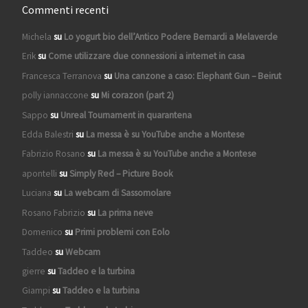
Commenti recenti
Michela
su
Lo yogurt bio dell’Antico Podere Bernardi a Melaverde
Erik
su
Come utilizzare due connessioni a internet in casa
Francesca Terranova
su
Una canzone a caso: Elephant Gun – Beirut
polly iannaccone
su
Mi corazon (part 2)
Sappo
su
Unreal Tournament in quarantena
Edda Balestri
su
La messa è su YouTube anche a Montese
Fabrizio Rosano
su
La messa è su YouTube anche a Montese
apontelli
su
Simply Red – Picture Book
Luciana
su
La webcam di Sassomolare
Rosano Fabrizio
su
La prima neve
Domenico
su
Primi problemi con Eolo
Taddeo
su
Webcam
gierre
su
Taddeo e la turbina
Giampi
su
Taddeo e la turbina