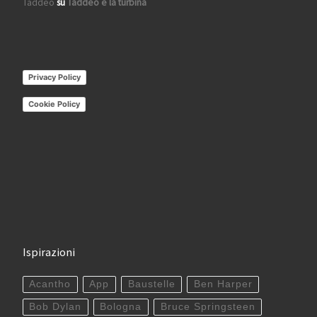
Taddeo
su
Taddeo e la turbina
Privacy Policy
Cookie Policy
Ispirazioni
Acantho
App
Baustelle
Ben Harper
Bob Dylan
Bologna
Bruce Springsteen