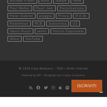
Michael Franti
Mina
Natale
neve
Paul Weller
Pearl Jam
Perturbazione
Peter Gabriel
pioggia
Prince
R.E.M.
Radiohead
RCB
Subsonica
U2
Vasco Rossi
vento
Vinicio Capossela
Wilco
YouTube
© 2026
Casa Bastiano
– Tutti i diritti riservati
Powered by
WP
– Designed con il
tema Customizr
ISCRIVITI
Le tue preferenze relative alla privacy