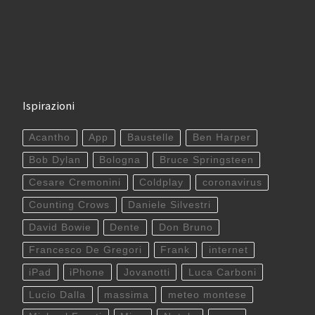
Ispirazioni
Acantho
App
Baustelle
Ben Harper
Bob Dylan
Bologna
Bruce Springsteen
Cesare Cremonini
Coldplay
coronavirus
Counting Crows
Daniele Silvestri
David Bowie
Dente
Don Bruno
Francesco De Gregori
Frank
internet
iPad
iPhone
Jovanotti
Luca Carboni
Lucio Dalla
massima
meteo montese