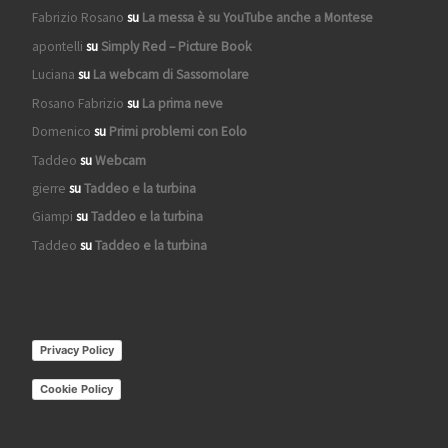
Fabrizio Rosano
su
La messa è su YouTube anche a Montese
apontelli
su
Simply Red – Picture Book
Luciana
su
La webcam di Sassomolare
Rosano Fabrizio
su
La prima neve
Domenico
su
Primi problemi con Eolo
Taddeo
su
Webcam
gierre
su
Taddeo e la turbina
Giampi
su
Taddeo e la turbina
Taddeo
su
Taddeo e la turbina
Privacy Policy
Cookie Policy