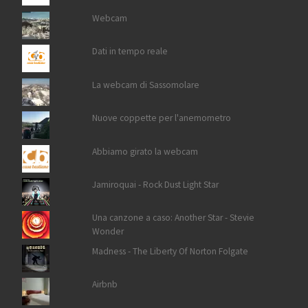
Webcam
Dati in tempo reale
La webcam di Sassomolare
Nuove coppette per l'anemometro
Abbiamo girato la webcam
Jamiroquai - Rock Dust Light Star
Una canzone a caso: Another Star - Stevie
Wonder
Madness - The Liberty Of Norton Folgate
Airbnb