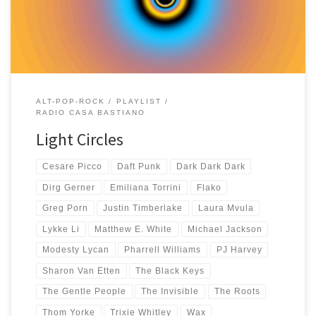
sempre e c’era qualcosa che non mi convinceva. Non ho capito
[…]
ALT-POP-ROCK
PLAYLIST
RADIO CASA BASTIANO
Light Circles
Cesare Picco
Daft Punk
Dark Dark Dark
Dirg Gerner
Emiliana Torrini
Flako
Greg Porn
Justin Timberlake
Laura Mvula
Lykke Li
Matthew E. White
Michael Jackson
Modesty Lycan
Pharrell Williams
PJ Harvey
Sharon Van Etten
The Black Keys
The Gentle People
The Invisible
The Roots
Thom Yorke
Trixie Whitley
Wax