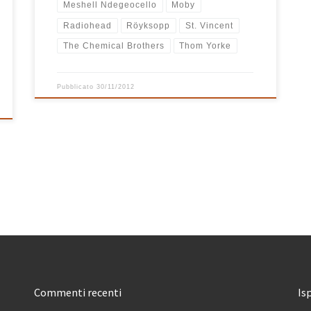
Meshell Ndegeocello
Moby
Radiohead
Röyksopp
St. Vincent
The Chemical Brothers
Thom Yorke
Pubblicato
30/11/2012
Commenti recenti
Is