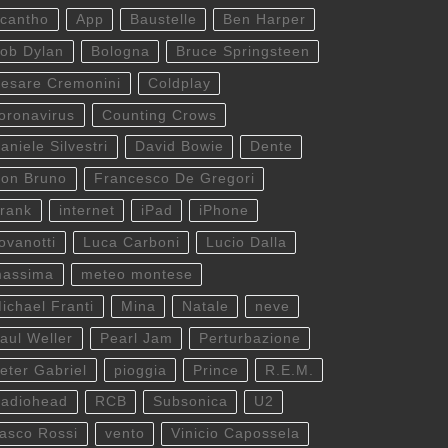
cantho
App
Baustelle
Ben Harper
ob Dylan
Bologna
Bruce Springsteen
esare Cremonini
Coldplay
oronavirus
Counting Crows
aniele Silvestri
David Bowie
Dente
on Bruno
Francesco De Gregori
rank
internet
iPad
iPhone
ovanotti
Luca Carboni
Lucio Dalla
assima
meteo montese
ichael Franti
Mina
Natale
neve
aul Weller
Pearl Jam
Perturbazione
eter Gabriel
pioggia
Prince
R.E.M.
adiohead
RCB
Subsonica
U2
asco Rossi
vento
Vinicio Capossela