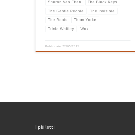
Sharon Van Etten
The Black Keys
The Gentle People
The Invisible
The Roots
Thom Yorke
Trixie Whitley
Wax
Pubblicato
22/05/2015
I più letti