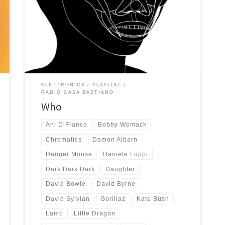
playlist di novembre di RCB. Lo so, ho più volte
dichiarato su queste pagine di essere per natura un
rockettaro e non me ne pento, anche se è giunto il
momento di ammettere che sono sempre più
sensibile […]
ELETTRONICA
PLAYLIST
RADIO CASA BASTIANO
Who
Ani DiFranco
Bobby Womack
Chromatics
Damon Albarn
Danger Mouse
Daniele Luppi
Dark Dark Dark
Daughter
David Bowie
David Byrne
David Sylvian
Gorillaz
Kate Bush
Lamb
Little Dragon