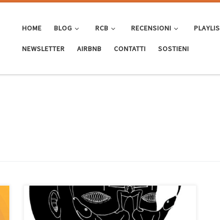
HOME
BLOG
RCB
RECENSIONI
PLAYLI
NEWSLETTER
AIRBNB
CONTATTI
SOSTIENI
E’ musica per un inizio inverno piacevolmente
elettronico quella contenuta all’interno di Who, la