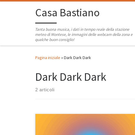
Passa al contenuto
Casa Bastiano
Tanta buona musica, i dati in tempo reale della stazione
meteo di Montese, le immagini delle webcam della zona e
qualche buon consiglio!
Pagina iniziale
»
Dark Dark Dark
Dark Dark Dark
2 articoli
Ha avuto una storia un po’ travagliata questa nuova
playlist di Radio Casa Bastiano. Ho iniziato ad