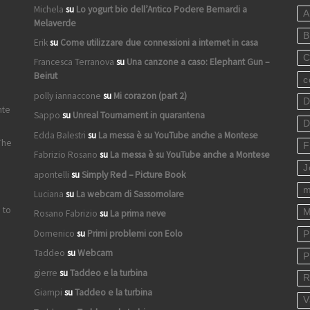
Michela
su
Lo yogurt bio dell’Antico Podere Bernardi a
A
Melaverde
B
Erik
su
Come utilizzare due connessioni a internet in casa
C
Francesca Terranova
su
Una canzone a caso: Elephant Gun –
Beirut
c
polly iannaccone
su
Mi corazon (part 2)
D
nte
Sappo
su
Unreal Tournament in quarantena
D
Edda Balestri
su
La messa è su YouTube anche a Montese
The
F
Fabrizio Rosano
su
La messa è su YouTube anche a Montese
J
apontelli
su
Simply Red – Picture Book
m
Luciana
su
La webcam di Sassomolare
 to
M
Rosano Fabrizio
su
La prima neve
Domenico
su
Primi problemi con Eolo
P
Taddeo
su
Webcam
P
gierre
su
Taddeo e la turbina
R
Giampi
su
Taddeo e la turbina
V