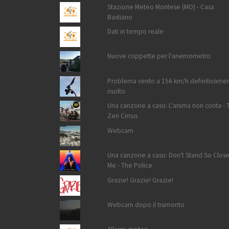
Stazione Meteo Montese (MO) - Casa
Bastiano
Dati in tempo reale
Nuove coppette per l'anemometro
Problema vento a 156 km/h definitivame
risolto
Una canzone a caso: L'anima non conta - 
Zen Circus
Webcam
Una canzone a caso: Don't Stand So Close
Me - The Police
Grazie! Grazie! Grazie!
Webcam dopo il tramonto