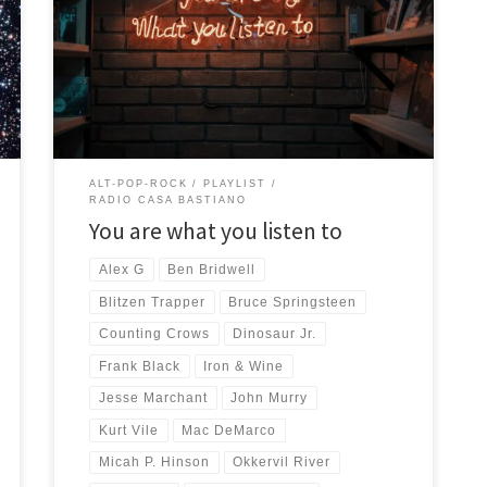
dal mero piacere di ascoltare musica. Inizia piano,
cresce poca alla volta senza mai esagerare, esplode
nella parte centrale con i sempre cari Toad the Wet
Sprocket e Counting Crows, Frank Black e The
Lemonheads, chiude in bellezza con un […]
ALT-POP-ROCK
PLAYLIST
RADIO CASA BASTIANO
You are what you listen to
Alex G
Ben Bridwell
Blitzen Trapper
Bruce Springsteen
Counting Crows
Dinosaur Jr.
Frank Black
Iron & Wine
Jesse Marchant
John Murry
Kurt Vile
Mac DeMarco
Micah P. Hinson
Okkervil River