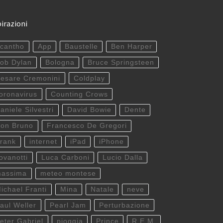
pirazioni
cantho
App
Baustelle
Ben Harper
ob Dylan
Bologna
Bruce Springsteen
esare Cremonini
Coldplay
oronavirus
Counting Crows
aniele Silvestri
David Bowie
Dente
on Bruno
Francesco De Gregori
rank
internet
iPad
iPhone
ovanotti
Luca Carboni
Lucio Dalla
assima
meteo montese
ichael Franti
Mina
Natale
neve
aul Weller
Pearl Jam
Perturbazione
eter Gabriel
pioggia
Prince
R.E.M.