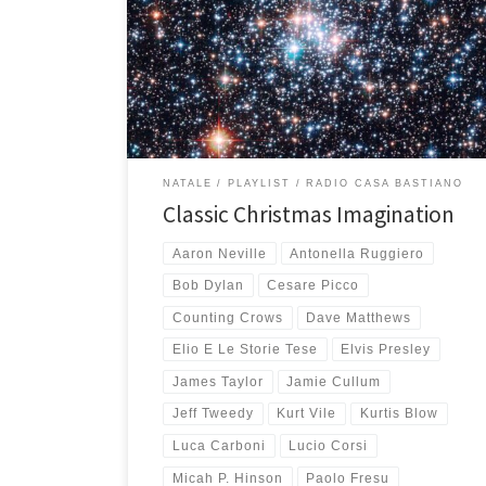
playlist di Natale, quella “classica” e quella
“alternativa”. In realtà quest’anno ero partito con l’idea
in testa di fare solo un mix, canzoni classiche di Natale
e canzoni che fanno solo Natale, ma poi quando ho
iniziato ad ascoltare […]
NATALE
PLAYLIST
RADIO CASA BASTIANO
Classic Christmas Imagination
Aaron Neville
Antonella Ruggiero
Bob Dylan
Cesare Picco
Counting Crows
Dave Matthews
Elio E Le Storie Tese
Elvis Presley
James Taylor
Jamie Cullum
Jeff Tweedy
Kurt Vile
Kurtis Blow
Luca Carboni
Lucio Corsi
Micah P. Hinson
Paolo Fresu