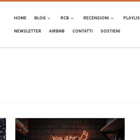
HOME
BLOG
RCB
RECENSIONI
PLAYLI
NEWSLETTER
AIRBNB
CONTATTI
SOSTIENI
Sottotitolo: ed io sono così! Playlist ispirata più che mai