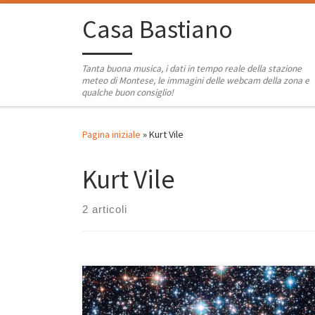
Passa al contenuto
Casa Bastiano
Tanta buona musica, i dati in tempo reale della stazione
meteo di Montese, le immagini delle webcam della zona e
qualche buon consiglio!
Pagina iniziale
»
Kurt Vile
Kurt Vile
2 articoli
Era dal 2021 con Nice Xmas che non facevo la doppia