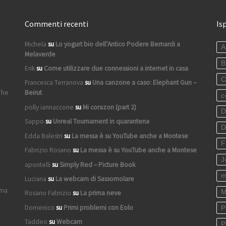
Commenti recenti
Is
Michela
su
Lo yogurt bio dell’Antico Podere Bernardi a
A
Melaverde
B
Erik
su
Come utilizzare due connessioni a internet in casa
C
Francesca Terranova
su
Una canzone a caso: Elephant Gun –
The
Beirut
c
polly iannaccone
su
Mi corazon (part 2)
D
Sappo
su
Unreal Tournament in quarantena
D
Edda Balestri
su
La messa è su YouTube anche a Montese
F
Fabrizio Rosano
su
La messa è su YouTube anche a Montese
J
apontelli
su
Simply Red – Picture Book
m
Luciana
su
La webcam di Sassomolare
ima
M
Rosano Fabrizio
su
La prima neve
Domenico
su
Primi problemi con Eolo
P
Taddeo
su
Webcam
P