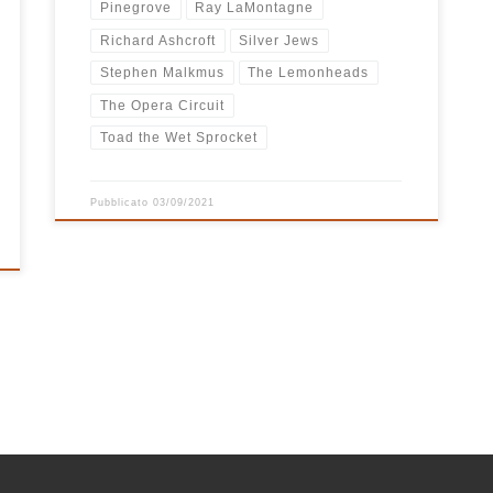
Pinegrove
Ray LaMontagne
Richard Ashcroft
Silver Jews
Stephen Malkmus
The Lemonheads
The Opera Circuit
Toad the Wet Sprocket
Pubblicato
03/09/2021