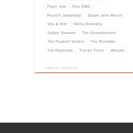
Pearl Jam
Run-DMC
Ryuichi Sakamoto
Sarah Jane Morris
She & Him
Stella Donnelly
Sufjan Stevens
The Decemberists
The Puppini Sisters
The Ronettes
Tim Reynolds
Tracey Thorn
Weezer
Pubblicato
23/12/2025