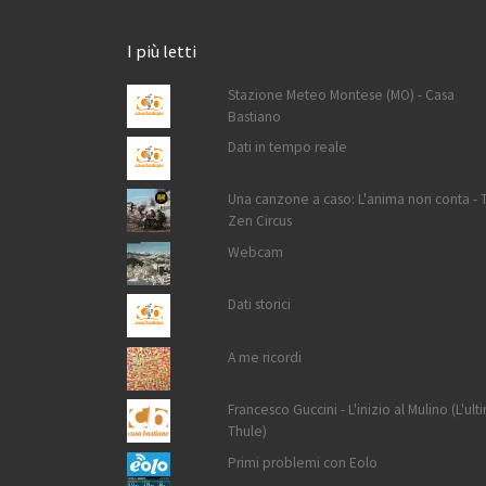
I più letti
Stazione Meteo Montese (MO) - Casa
Bastiano
Dati in tempo reale
Una canzone a caso: L'anima non conta - 
Zen Circus
Webcam
Dati storici
A me ricordi
Francesco Guccini - L'inizio al Mulino (L'ult
Thule)
Primi problemi con Eolo