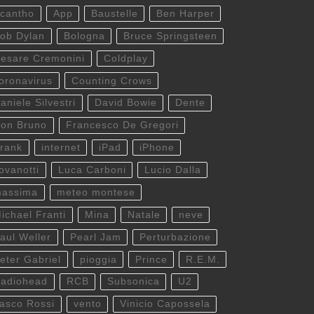
cantho
App
Baustelle
Ben Harper
ob Dylan
Bologna
Bruce Springsteen
esare Cremonini
Coldplay
oronavirus
Counting Crows
aniele Silvestri
David Bowie
Dente
on Bruno
Francesco De Gregori
rank
internet
iPad
iPhone
ovanotti
Luca Carboni
Lucio Dalla
assima
meteo montese
ichael Franti
Mina
Natale
neve
aul Weller
Pearl Jam
Perturbazione
eter Gabriel
pioggia
Prince
R.E.M.
adiohead
RCB
Subsonica
U2
asco Rossi
vento
Vinicio Capossela