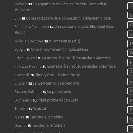
Michela
su
Lo yogurt bio dell’Antico Podere Bernardi a
A
Melaverde
B
Erik
su
Come utilizzare due connessioni a internet in casa
C
Francesca Terranova
su
Una canzone a caso: Elephant Gun –
Beirut
c
polly iannaccone
su
Mi corazon (part 2)
D
Sappo
su
Unreal Tournament in quarantena
D
Edda Balestri
su
La messa è su YouTube anche a Montese
F
Fabrizio Rosano
su
La messa è su YouTube anche a Montese
J
apontelli
su
Simply Red – Picture Book
m
Luciana
su
La webcam di Sassomolare
M
Rosano Fabrizio
su
La prima neve
Domenico
su
Primi problemi con Eolo
P
Taddeo
su
Webcam
P
gierre
su
Taddeo e la turbina
R
Giampi
su
Taddeo e la turbina
V