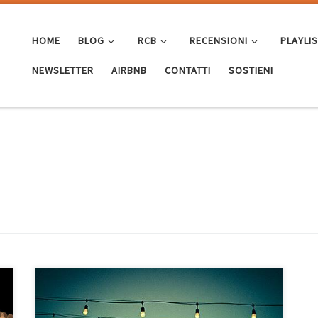
HOME
BLOG
RCB
RECENSIONI
PLAYLI
NEWSLETTER
AIRBNB
CONTATTI
SOSTIENI
Sono 23 canzoncine italiane scelte tra i dischi che ho
ascoltato molto in questo inizio estate. Mi piace