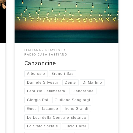
chiamarle canzoncine perché non sono hit da
classifica, ma sono quasi tutte piccole e corte canzoni
che mi hanno saputo raccontare belle storie che mi
hanno colpito e fatto pensare. “Scrivo una canzoncina
[…]
ITALIANA
PLAYLIST
RADIO CASA BASTIANO
Canzoncine
Alborosie
Brunori Sas
Daniele Silvestri
Dente
Di Martino
Fabrizio Cammarata
Giangrande
Giorgio Poi
Giuliano Sangiorgi
Gnut
Iacampo
Irene Grandi
Le Luci della Centrale Elettrica
Lo Stato Sociale
Lucio Corsi