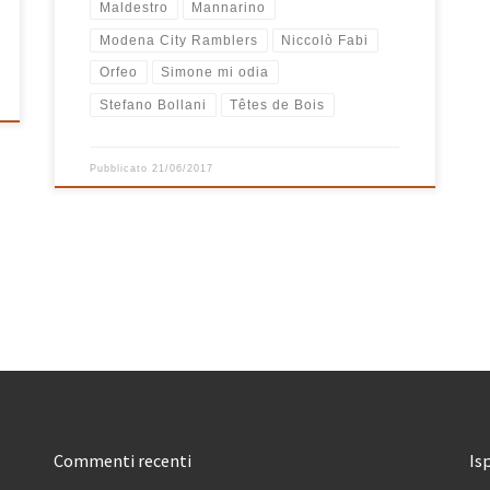
Maldestro
Mannarino
Modena City Ramblers
Niccolò Fabi
Orfeo
Simone mi odia
Stefano Bollani
Têtes de Bois
Pubblicato
21/06/2017
Commenti recenti
Is