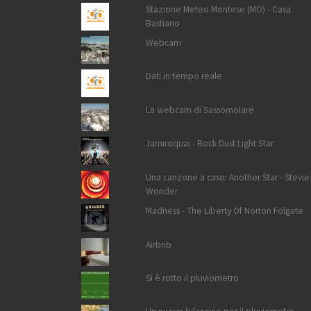
Stazione Meteo Montese (MO) - Casa
Bastiano
Webcam
Dati in tempo reale
La webcam di Sassomolare
Jamiroquai - Rock Dust Light Star
Una canzone a caso: Another Star - Stevie
Wonder
Madness - The Liberty Of Norton Folgate
Airbnb
Si è rotto il pluviometro