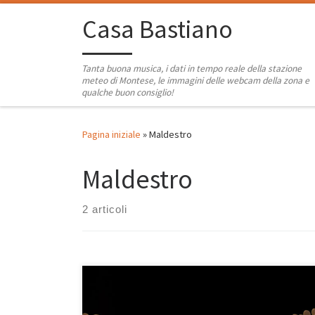
Passa al contenuto
Casa Bastiano
Tanta buona musica, i dati in tempo reale della stazione
meteo di Montese, le immagini delle webcam della zona e
qualche buon consiglio!
Pagina iniziale
»
Maldestro
Maldestro
2 articoli
Finalmente è Natale e anche quest’anno, come l’anno