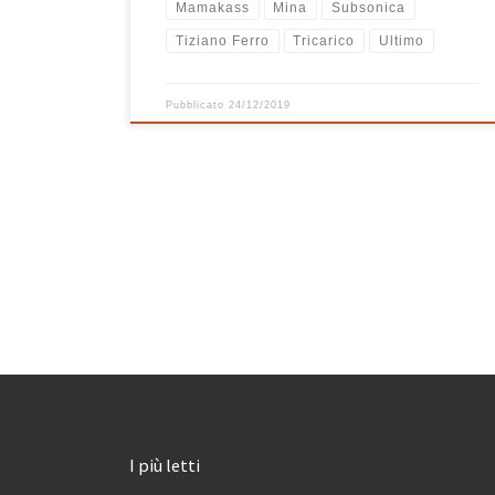
Mamakass
Mina
Subsonica
Tiziano Ferro
Tricarico
Ultimo
Pubblicato
24/12/2019
I più letti