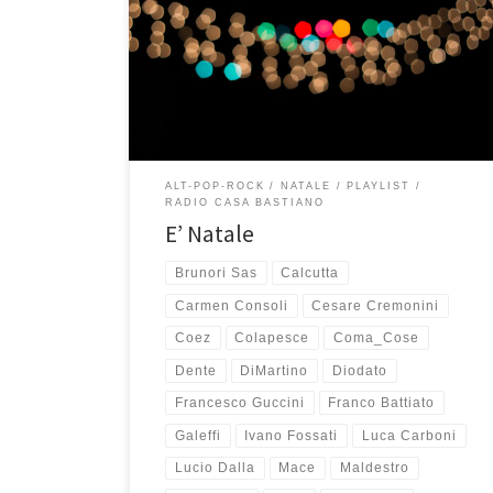
scorso, le playlist di Natale sono arrivate! Sono tre in
tutto e questa è quella di musica italiana. Si chiama E’
Natale ed insieme a It’s Christmas e For Xmas Fight for
Happiness and Love compone un bel regalo da
mettere sotto […]
ALT-POP-ROCK
NATALE
PLAYLIST
RADIO CASA BASTIANO
E’ Natale
Brunori Sas
Calcutta
Carmen Consoli
Cesare Cremonini
Coez
Colapesce
Coma_Cose
Dente
DiMartino
Diodato
Francesco Guccini
Franco Battiato
Galeffi
Ivano Fossati
Luca Carboni
Lucio Dalla
Mace
Maldestro