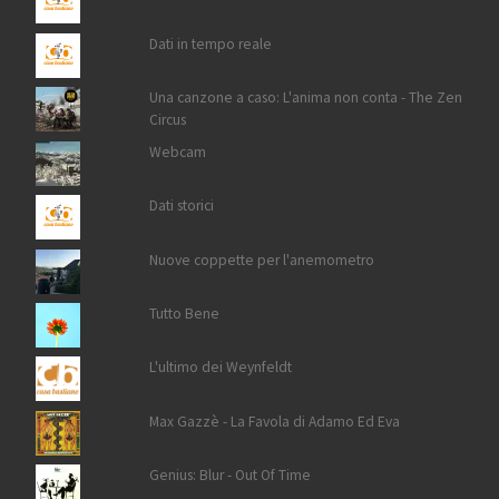
Dati in tempo reale
Una canzone a caso: L'anima non conta - The Zen
Circus
Webcam
Dati storici
Nuove coppette per l'anemometro
Tutto Bene
L'ultimo dei Weynfeldt
Max Gazzè - La Favola di Adamo Ed Eva
Genius: Blur - Out Of Time