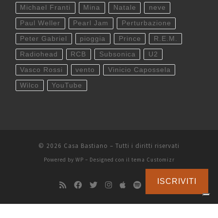
Michael Franti
Mina
Natale
neve
Paul Weller
Pearl Jam
Perturbazione
Peter Gabriel
pioggia
Prince
R.E.M.
Radiohead
RCB
Subsonica
U2
Vasco Rossi
vento
Vinicio Capossela
Wilco
YouTube
© 2026
Casa Bastiano
– Tutti i diritti riservati
Powered by
WP
– Designed con il
tema Customizr
ISCRIVITI
Le tue preferenze relative alla privacy