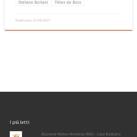
Stefano Bollani
Têtes de Bois
Pubblicato
21/06/2017
I più letti
Stazione Meteo Montese (MO) - Casa Bastiano