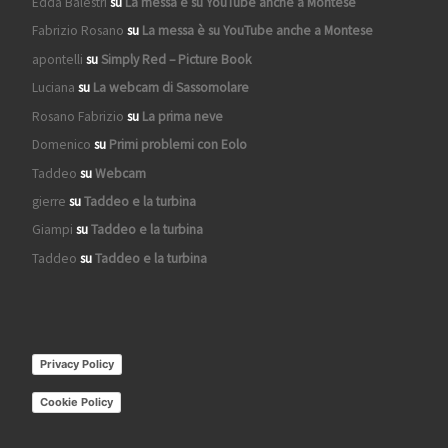
Edda Balestri
su
La messa è su YouTube anche a Montese
Fabrizio Rosano
su
La messa è su YouTube anche a Montese
apontelli
su
Simply Red – Picture Book
Luciana
su
La webcam di Sassomolare
Rosano Fabrizio
su
La prima neve
Domenico
su
Primi problemi con Eolo
Taddeo
su
Webcam
gierre
su
Taddeo e la turbina
Giampi
su
Taddeo e la turbina
Taddeo
su
Taddeo e la turbina
Privacy Policy
Cookie Policy