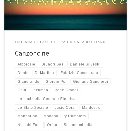
hanno colpito e fatto pensare. “Scrivo una canzoncina […]
ITALIANA
PLAYLIST
RADIO CASA BASTIANO
Canzoncine
Alborosie
Brunori Sas
Daniele Silvestri
Dente
Di Martino
Fabrizio Cammarata
Giangrande
Giorgio Poi
Giuliano Sangiorgi
Gnut
Iacampo
Irene Grandi
Le Luci della Centrale Elettrica
Lo Stato Sociale
Lucio Corsi
Maldestro
Mannarino
Modena City Ramblers
Niccolò Fabi
Orfeo
Simone mi odia