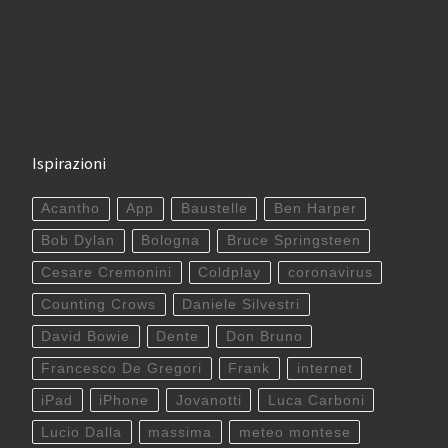
Ispirazioni
Acantho
App
Baustelle
Ben Harper
Bob Dylan
Bologna
Bruce Springsteen
Cesare Cremonini
Coldplay
coronavirus
Counting Crows
Daniele Silvestri
David Bowie
Dente
Don Bruno
Francesco De Gregori
Frank
internet
iPad
iPhone
Jovanotti
Luca Carboni
Lucio Dalla
massima
meteo montese