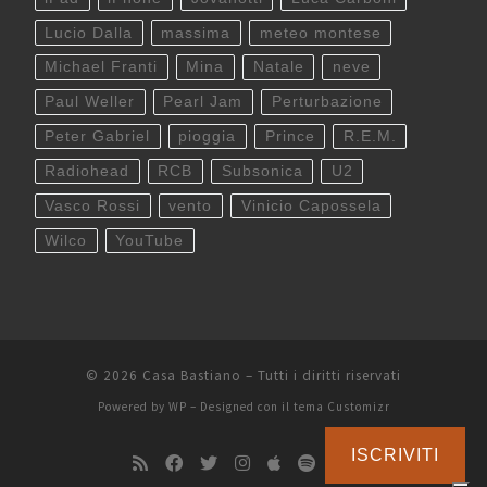
Lucio Dalla
massima
meteo montese
Michael Franti
Mina
Natale
neve
Paul Weller
Pearl Jam
Perturbazione
Peter Gabriel
pioggia
Prince
R.E.M.
Radiohead
RCB
Subsonica
U2
Vasco Rossi
vento
Vinicio Capossela
Wilco
YouTube
© 2026
Casa Bastiano
– Tutti i diritti riservati
Powered by
WP
– Designed con il
tema Customizr
ISCRIVITI