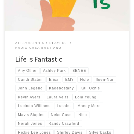
sempre la stessa: ascolto canzoni, quelle che mi colpiscono le
metto dentro una playlist […]
ALT-POP-ROCK
PLAYLIST
RADIO CASA BASTIANO
Life is Fantastic
Any Other
Ashley Park
BENEE
Candi Staton
Elisa
EMY
Hole
Ilgen-Nur
John Legend
Kadebostany
Kali Uchis
Kevin Ayers
Laura Veirs
Lola Young
Lucinda Williams
Lusaint
Mandy More
Mavis Staples
Neko Case
Nico
Norah Jones
Randy Crawford
Rickie Lee Jones
Shirley Davis
Silverbacks