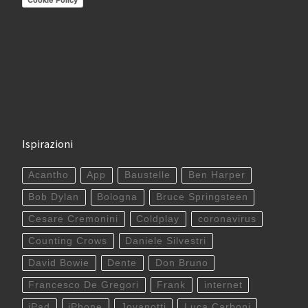
Ispirazioni
Acantho
App
Baustelle
Ben Harper
Bob Dylan
Bologna
Bruce Springsteen
Cesare Cremonini
Coldplay
coronavirus
Counting Crows
Daniele Silvestri
David Bowie
Dente
Don Bruno
Francesco De Gregori
Frank
internet
iPad
iPhone
Jovanotti
Luca Carboni