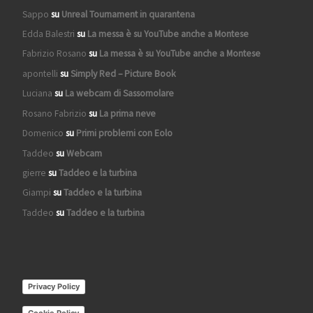
Sappo
su
Unreal Tournament in quarantena
Edda Balestri
su
La messa è su YouTube anche a Montese
Fabrizio Rosano
su
La messa è su YouTube anche a Montese
apontelli
su
Simply Red – Picture Book
Luciana
su
La webcam di Sassomolare
Rosano Fabrizio
su
La prima neve
Domenico
su
Primi problemi con Eolo
Taddeo
su
Webcam
gierre
su
Taddeo e la turbina
Giampi
su
Taddeo e la turbina
Taddeo
su
Taddeo e la turbina
Privacy Policy
Cookie Policy