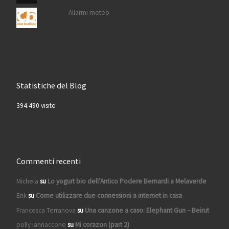
Allarmi meteo
Statistiche del Blog
394.490 visite
Commenti recenti
Michela
su
Lo yogurt bio dell’Antico Podere Bernardi a Melaverde
Erik
su
Come utilizzare due connessioni a internet in casa
Francesca Terranova
su
Una canzone a caso: Elephant Gun – Beirut
polly iannaccone
su
Mi corazon (part 2)