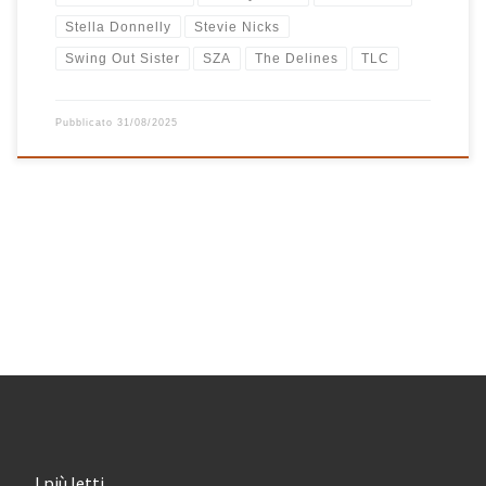
Stella Donnelly
Stevie Nicks
Swing Out Sister
SZA
The Delines
TLC
Pubblicato
31/08/2025
I più letti