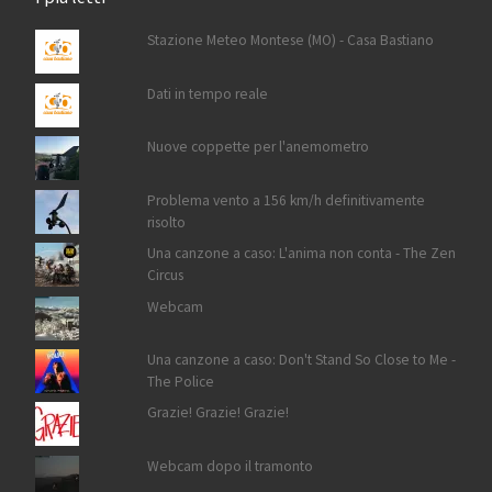
Stazione Meteo Montese (MO) - Casa Bastiano
Dati in tempo reale
Nuove coppette per l'anemometro
Problema vento a 156 km/h definitivamente
risolto
Una canzone a caso: L'anima non conta - The Zen
Circus
Webcam
Una canzone a caso: Don't Stand So Close to Me -
The Police
Grazie! Grazie! Grazie!
Webcam dopo il tramonto