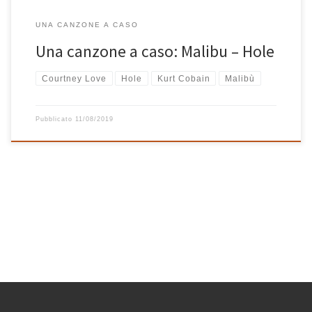
UNA CANZONE A CASO
Una canzone a caso: Malibu – Hole
Courtney Love
Hole
Kurt Cobain
Malibù
Pubblicato
11/08/2019