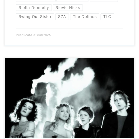
Stella Donnelly
Stevie Nicks
Swing Out Sister
SZA
The Delines
TLC
Pubblicato
31/08/2025
Anche oggi il mio iPhone è riuscito a sorprendermi salendo in
macchina. La prima canzone scelta a caso che mi ha fatto ascoltare
è stata Malibu delle Hole, il gruppo fondato da Courtney Love, la
moglie di Kurt Cobain. Malibu è un gran pezzo, sempre
piacevolissimo da ascoltare. Preso dal […]