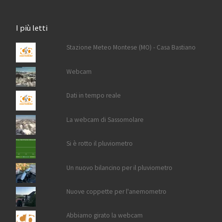
I più letti
Stazione Meteo Montese (MO) - Casa Bastiano
Webcam
Dati in tempo reale
La webcam di Sassomolare
Si è rotto il pluviometro
Un nuovo bilancino per il pluviometro
Nuove coppette per l'anemometro
Abbiamo girato la webcam