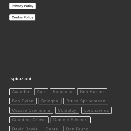
Privacy Policy
Cookie Policy
Ispirazioni
Acantho
App
Baustelle
Ben Harper
Bob Dylan
Bologna
Bruce Springsteen
Cesare Cremonini
Coldplay
coronavirus
Counting Crows
Daniele Silvestri
David Bowie
Dente
Don Bruno