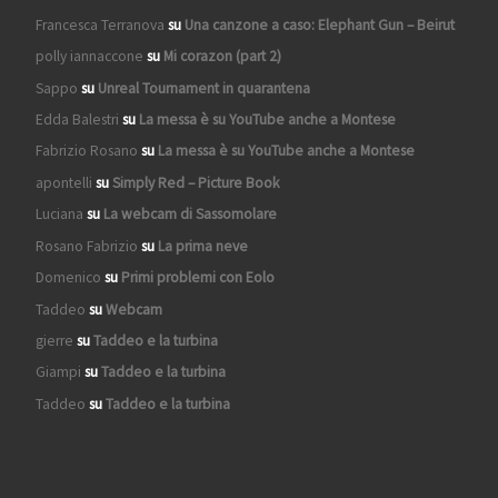
Francesca Terranova
su
Una canzone a caso: Elephant Gun – Beirut
polly iannaccone
su
Mi corazon (part 2)
Sappo
su
Unreal Tournament in quarantena
Edda Balestri
su
La messa è su YouTube anche a Montese
Fabrizio Rosano
su
La messa è su YouTube anche a Montese
apontelli
su
Simply Red – Picture Book
Luciana
su
La webcam di Sassomolare
Rosano Fabrizio
su
La prima neve
Domenico
su
Primi problemi con Eolo
Taddeo
su
Webcam
gierre
su
Taddeo e la turbina
Giampi
su
Taddeo e la turbina
Taddeo
su
Taddeo e la turbina