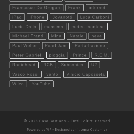
Francesco De Gregori
Frank
internet
iPad
iPhone
Jovanotti
Luca Carboni
Lucio Dalla
massima
meteo montese
Michael Franti
Mina
Natale
neve
Paul Weller
Pearl Jam
Perturbazione
Peter Gabriel
pioggia
Prince
R.E.M.
Radiohead
RCB
Subsonica
U2
Vasco Rossi
vento
Vinicio Capossela
Wilco
YouTube
© 2026
Casa Bastiano
– Tutti i diritti riservati
Powered by
WP
– Designed con il
tema Customizr