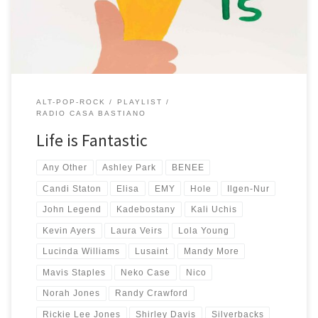
sempre la stessa: ascolto canzoni, quelle che mi colpiscono le
metto dentro una playlist […]
ALT-POP-ROCK
PLAYLIST
RADIO CASA BASTIANO
Life is Fantastic
Any Other
Ashley Park
BENEE
Candi Staton
Elisa
EMY
Hole
Ilgen-Nur
John Legend
Kadebostany
Kali Uchis
Kevin Ayers
Laura Veirs
Lola Young
Lucinda Williams
Lusaint
Mandy More
Mavis Staples
Neko Case
Nico
Norah Jones
Randy Crawford
Rickie Lee Jones
Shirley Davis
Silverbacks