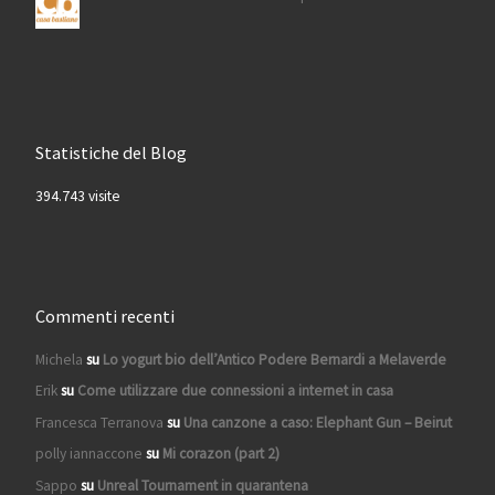
Statistiche del Blog
394.743 visite
Commenti recenti
Michela
su
Lo yogurt bio dell’Antico Podere Bernardi a Melaverde
Erik
su
Come utilizzare due connessioni a internet in casa
Francesca Terranova
su
Una canzone a caso: Elephant Gun – Beirut
polly iannaccone
su
Mi corazon (part 2)
Sappo
su
Unreal Tournament in quarantena