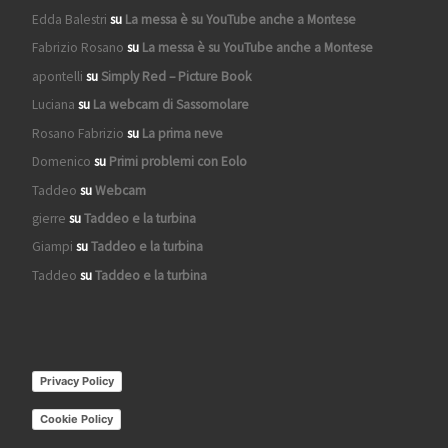
Edda Balestri
su
La messa è su YouTube anche a Montese
Fabrizio Rosano
su
La messa è su YouTube anche a Montese
apontelli
su
Simply Red – Picture Book
Luciana
su
La webcam di Sassomolare
Rosano Fabrizio
su
La prima neve
Domenico
su
Primi problemi con Eolo
Taddeo
su
Webcam
gierre
su
Taddeo e la turbina
Giampi
su
Taddeo e la turbina
Taddeo
su
Taddeo e la turbina
Privacy Policy
Cookie Policy