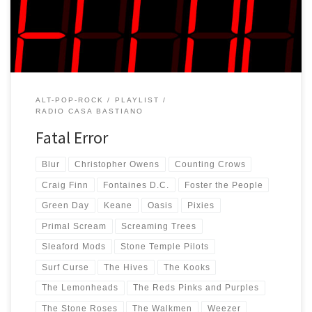
da fare, ho […]
ALT-POP-ROCK
PLAYLIST
RADIO CASA BASTIANO
Fatal Error
Blur
Christopher Owens
Counting Crows
Craig Finn
Fontaines D.C.
Foster the People
Green Day
Keane
Oasis
Pixies
Primal Scream
Screaming Trees
Sleaford Mods
Stone Temple Pilots
Surf Curse
The Hives
The Kooks
The Lemonheads
The Reds Pinks and Purples
The Stone Roses
The Walkmen
Weezer