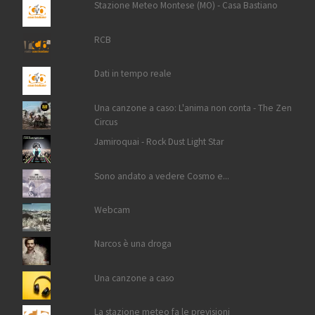
Stazione Meteo Montese (MO) - Casa Bastiano
RCB
Dati in tempo reale
Una canzone a caso: L'anima non conta - The Zen
Circus
Jamiroquai - Rock Dust Light Star
Sono andato a vedere Cosmo e...
Webcam
Narcos è una droga
Una canzone a caso
La stazione meteo fa le previsioni