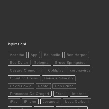
Ispirazioni
Acantho
App
Baustelle
Ben Harper
Bob Dylan
Bologna
Bruce Springsteen
Cesare Cremonini
Coldplay
coronavirus
Counting Crows
Daniele Silvestri
David Bowie
Dente
Don Bruno
Francesco De Gregori
Frank
internet
iPad
iPhone
Jovanotti
Luca Carboni