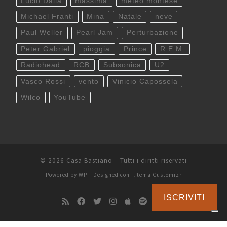
Lucio Dalla
massima
meteo montese
Michael Franti
Mina
Natale
neve
Paul Weller
Pearl Jam
Perturbazione
Peter Gabriel
pioggia
Prince
R.E.M.
Radiohead
RCB
Subsonica
U2
Vasco Rossi
vento
Vinicio Capossela
Wilco
YouTube
© 2026
Casa Bastiano
– Tutti i diritti riservati
Powered by
WP
– Designed con il
tema Customizr
ISCRIVITI