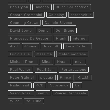
Bob Dylan
Bologna
Bruce Springsteen
Cesare Cremonini
Coldplay
coronavirus
Counting Crows
Daniele Silvestri
David Bowie
Dente
Don Bruno
Francesco De Gregori
Frank
internet
iPad
iPhone
Jovanotti
Luca Carboni
Lucio Dalla
massima
meteo montese
Michael Franti
Mina
Natale
neve
Paul Weller
Pearl Jam
Perturbazione
Peter Gabriel
pioggia
Prince
R.E.M.
Radiohead
RCB
Subsonica
U2
Vasco Rossi
vento
Vinicio Capossela
Wilco
YouTube