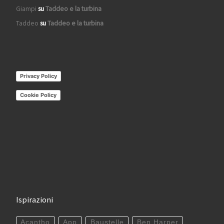
Giampi
su
Taddeo e la turbina
Taddeo
su
Taddeo e la turbina
Privacy Policy
Cookie Policy
Ispirazioni
Acantho
App
Baustelle
Ben Harper