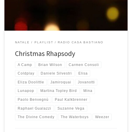
Radio Casa Bastiano! Tracklist – 1 ora […]
NATALE
PLAYLIST
RADIO CASA BASTIANO
Christmas Rhapsody
A Camp
Brian Wilson
Carmen Consoli
Coldplay
Daniele Silvestri
Elisa
Eliza Doolittle
Jamiroquai
Jovanotti
Lunapop
Martina Topley Bird
Mina
Paolo Benvegnù
Paul Kalkbrenner
Raphael Gualazzi
Suzanne Vega
The Divine Comedy
The Waterboys
Weezer