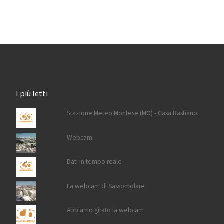
I più letti
Stazione Meteo Montese (MO) - Casa Bastiano
Webcam
Dati in tempo reale
La webcam di Sassomolare
Abbiamo girato la webcam