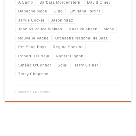
A Camp
Barbara Morgenstern
David Olney
Depeche Mode
Dido
Emiliana Torrini
Jarvis Cocker
Jason Mraz
Joan As Police Woman
Massive Attack
Moby
Nouvelle Vague
Orchestre National de Jazz
Pet Shop Boys
Regina Spektor
Robert Del Naja
Robert Lippok
Sinéad O'Connor
Solal
Terry Callier
Tracy Chapman
Pubblicato
14/07/2009