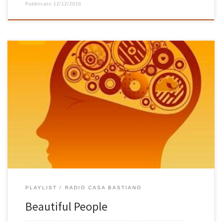
Pubblicato
12/12/2010
Metti una notte (finalmente) calda, metti l’amaca in giardino, metti
le lucciole tutto intorno, una candela accesa al posto della
lampadina, il Macbook con iTunes aperto e mettici anche uno
squarcio di cielo pieno di stelle. E’ nata così ieri sera la playlist di
luglio che ho chiamato Beautiful People […]
PLAYLIST
RADIO CASA BASTIANO
Beautiful People