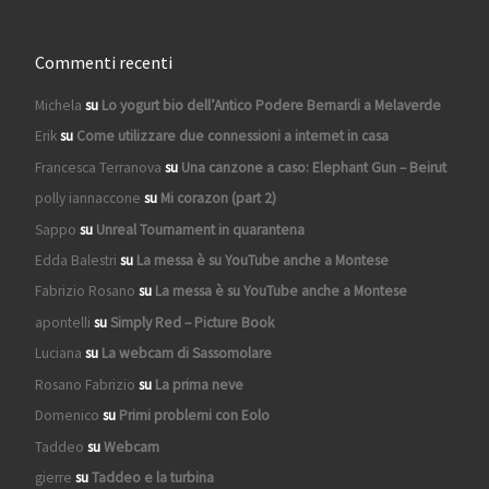
Commenti recenti
Michela
su
Lo yogurt bio dell’Antico Podere Bernardi a Melaverde
Erik
su
Come utilizzare due connessioni a internet in casa
Francesca Terranova
su
Una canzone a caso: Elephant Gun – Beirut
polly iannaccone
su
Mi corazon (part 2)
Sappo
su
Unreal Tournament in quarantena
Edda Balestri
su
La messa è su YouTube anche a Montese
Fabrizio Rosano
su
La messa è su YouTube anche a Montese
apontelli
su
Simply Red – Picture Book
Luciana
su
La webcam di Sassomolare
Rosano Fabrizio
su
La prima neve
Domenico
su
Primi problemi con Eolo
Taddeo
su
Webcam
gierre
su
Taddeo e la turbina