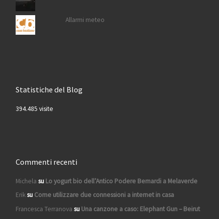
Allarmi meteo
Statistiche del Blog
394.485 visite
Commenti recenti
Michela
su
Lo yogurt bio dell’Antico Podere Bernardi a Melaverde
Erik
su
Come utilizzare due connessioni a internet in casa
Francesca Terranova
su
Una canzone a caso: Elephant Gun – Beirut