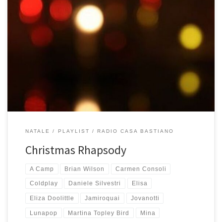
Per amici, parenti e fan di Radio Casa Bastiano è ormai un classico,
senza non è neanche Natale. La mitica playlist di Natale
quest’anno accontenta davvero tutti: pop, rock, jazz, elettronica,
brani da classifica e non. Per me è bellissima. Buon Natale da
Radio Casa Bastiano! Tracklist – 1 ora […]
NATALE
PLAYLIST
RADIO CASA BASTIANO
Christmas Rhapsody
A Camp
Brian Wilson
Carmen Consoli
Coldplay
Daniele Silvestri
Elisa
Eliza Doolittle
Jamiroquai
Jovanotti
Lunapop
Martina Topley Bird
Mina