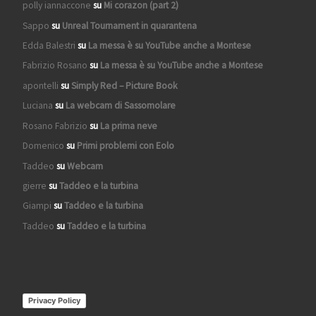
polly iannaccone
su
Mi corazon (part 2)
Sappo
su
Unreal Tournament in quarantena
Edda Balestri
su
La messa è su YouTube anche a Montese
Fabrizio Rosano
su
La messa è su YouTube anche a Montese
apontelli
su
Simply Red – Picture Book
Luciana
su
La webcam di Sassomolare
Rosano Fabrizio
su
La prima neve
Domenico
su
Primi problemi con Eolo
Taddeo
su
Webcam
gierre
su
Taddeo e la turbina
Giampi
su
Taddeo e la turbina
Taddeo
su
Taddeo e la turbina
Privacy Policy