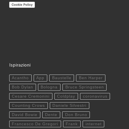
Cookie Policy
Ispirazioni
Acantho
App
Baustelle
Ben Harper
Bob Dylan
Bologna
Bruce Springsteen
Cesare Cremonini
Coldplay
coronavirus
Counting Crows
Daniele Silvestri
David Bowie
Dente
Don Bruno
Francesco De Gregori
Frank
internet