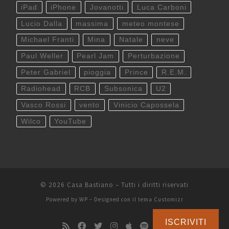
iPad
iPhone
Jovanotti
Luca Carboni
Lucio Dalla
massima
meteo montese
Michael Franti
Mina
Natale
neve
Paul Weller
Pearl Jam
Perturbazione
Peter Gabriel
pioggia
Prince
R.E.M.
Radiohead
RCB
Subsonica
U2
Vasco Rossi
vento
Vinicio Capossela
Wilco
YouTube
© 2026
Casa Bastiano
– Tutti i diritti riservati
Powered by
WP
– Designed con il
tema Customizr
ISCRIVITI