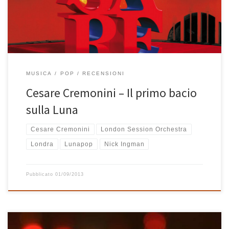
bolognese che appare sempre più emancipato dai Lunapop a […]
MUSICA
POP
RECENSIONI
Cesare Cremonini – Il primo bacio
sulla Luna
Cesare Cremonini
London Session Orchestra
Londra
Lunapop
Nick Ingman
Pubblicato
01/09/2013