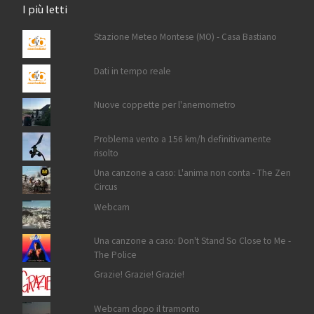
I più letti
Stazione Meteo Montese (MO) - Casa Bastiano
Dati in tempo reale
Nuove coppette per l'anemometro
Problema vento a 156 km/h definitivamente
risolto
Una canzone a caso: L'anima non conta - The Zen
Circus
Webcam
Una canzone a caso: Don't Stand So Close to Me -
The Police
Grazie! Grazie! Grazie!
Webcam dopo il tramonto