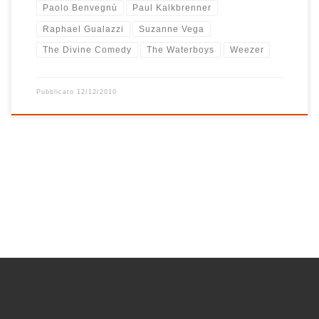
Paolo Benvegnù
Paul Kalkbrenner
Raphael Gualazzi
Suzanne Vega
The Divine Comedy
The Waterboys
Weezer
Pubblicato
12/12/2010