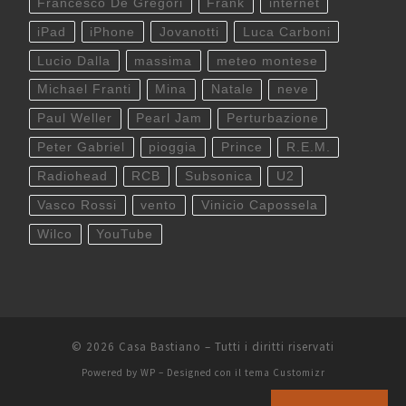
Francesco De Gregori
Frank
internet
iPad
iPhone
Jovanotti
Luca Carboni
Lucio Dalla
massima
meteo montese
Michael Franti
Mina
Natale
neve
Paul Weller
Pearl Jam
Perturbazione
Peter Gabriel
pioggia
Prince
R.E.M.
Radiohead
RCB
Subsonica
U2
Vasco Rossi
vento
Vinicio Capossela
Wilco
YouTube
© 2026
Casa Bastiano
– Tutti i diritti riservati
Powered by
WP
– Designed con il
tema Customizr