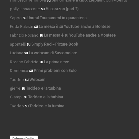
Francesca Terranova
su
Una canzone a caso: Elephant Gun – Beirut
polly iannaccone
su
Mi corazon (part 2)
Sappo
su
Unreal Tournament in quarantena
Edda Balestri
su
La messa è su YouTube anche a Montese
Fabrizio Rosano
su
La messa è su YouTube anche a Montese
apontelli
su
Simply Red – Picture Book
Luciana
su
La webcam di Sassomolare
Rosano Fabrizio
su
La prima neve
Domenico
su
Primi problemi con Eolo
Taddeo
su
Webcam
gierre
su
Taddeo e la turbina
Giampi
su
Taddeo e la turbina
Taddeo
su
Taddeo e la turbina
Privacy Policy