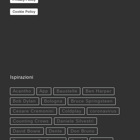
Cookie Policy
Ispirazioni
Acantho
App
Baustelle
Ben Harper
Bob Dylan
Bologna
Bruce Springsteen
Cesare Cremonini
Coldplay
coronavirus
Counting Crows
Daniele Silvestri
David Bowie
Dente
Don Bruno