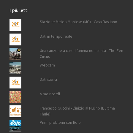
I più letti
Stazione Meteo Montese (MO) - Casa Bastiano
Dati in tempo reale
Una canzone a caso: L'anima non conta - The Zen
Circus
Webcam
Dati storici
A me ricordi
Francesco Guccini - L'inizio al Mulino (L'ultima
Thule)
Primi problemi con Eolo