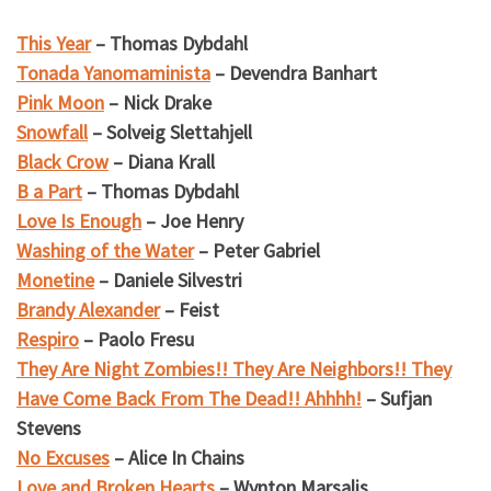
This Year
– Thomas Dybdahl
Tonada Yanomaminista
– Devendra Banhart
Pink Moon
– Nick Drake
Snowfall
– Solveig Slettahjell
Black Crow
– Diana Krall
B a Part
– Thomas Dybdahl
Love Is Enough
– Joe Henry
Washing of the Water
– Peter Gabriel
Monetine
– Daniele Silvestri
Brandy Alexander
– Feist
Respiro
– Paolo Fresu
They Are Night Zombies!! They Are Neighbors!! They
Have Come Back From The Dead!! Ahhhh!
– Sufjan
Stevens
No Excuses
– Alice In Chains
Love and Broken Hearts
– Wynton Marsalis