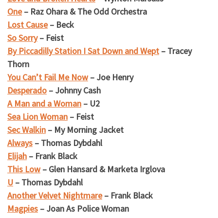
One
– Raz Ohara & The Odd Orchestra
Lost Cause
– Beck
So Sorry
– Feist
By Piccadilly Station I Sat Down and Wept
– Tracey
Thorn
You Can’t Fail Me Now
– Joe Henry
Desperado
– Johnny Cash
A Man and a Woman
– U2
Sea Lion Woman
– Feist
Sec Walkin
– My Morning Jacket
Always
– Thomas Dybdahl
Elijah
– Frank Black
This Low
– Glen Hansard & Marketa Irglova
U
– Thomas Dybdahl
Another Velvet Nightmare
– Frank Black
Magpies
– Joan As Police Woman