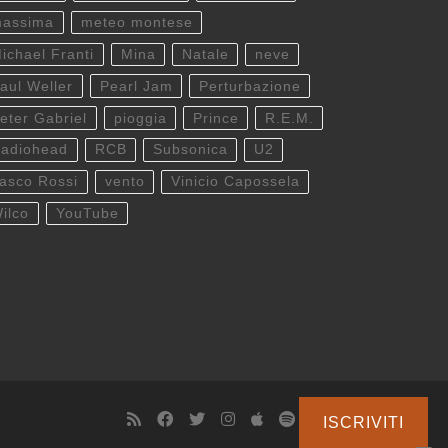
assima
meteo montese
ichael Franti
Mina
Natale
neve
aul Weller
Pearl Jam
Perturbazione
eter Gabriel
pioggia
Prince
R.E.M.
adiohead
RCB
Subsonica
U2
asco Rossi
vento
Vinicio Capossela
ilco
YouTube
ISCRIVITI