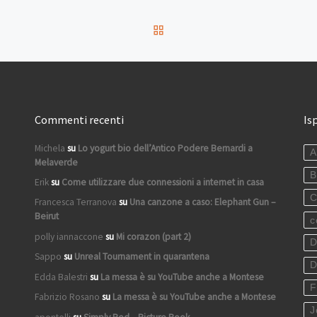
RITORNA ALLA LISTA DEG
Commenti recenti
Is
Michela
su
Lo yogurt bio dell’Antico Podere Bernardi a
A
Melaverde
B
Erik
su
Come utilizzare due connessioni a internet in casa
C
Francesca Terranova
su
Una canzone a caso: Elephant Gun –
Beirut
c
polly iannaccone
su
Mi corazon (part 2)
D
Sappo
su
Unreal Tournament in quarantena
D
Edda Balestri
su
La messa è su YouTube anche a Montese
F
Fabrizio Rosano
su
La messa è su YouTube anche a Montese
J