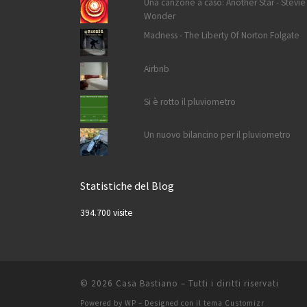
Una canzone a caso: Another Star - Stevie
Wonder
Madness - The Liberty Of Norton Folgate
Airbnb
Si è rotto il pluviometro
Un nuovo bilancino per il pluviometro
Statistiche del Blog
394.700 visite
© 2026
Casa Bastiano
– Tutti i diritti riservati
Powered by
WP
– Designed con il
tema Customizr