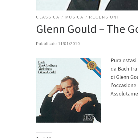
CLASSICA
MUSICA
RECENSIONI
Glenn Gould – The Go
Pubblicato
11/01/2010
Pura estasi 
da Bach tra 
di Glenn Go
l’occasione 
Assolutamen