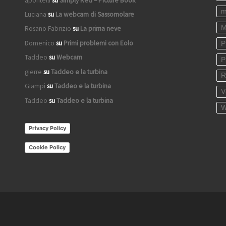
apontelli
su
Simply Red – Picture Book
m
Luciana
su
La webcam di Sassomolare
M
Rosano Fabrizio
su
La prima neve
Domenico
su
Primi problemi con Eolo
P
Taddeo
su
Webcam
P
gierre
su
Taddeo e la turbina
R
Giampi
su
Taddeo e la turbina
V
Taddeo
su
Taddeo e la turbina
W
Privacy Policy
Cookie Policy