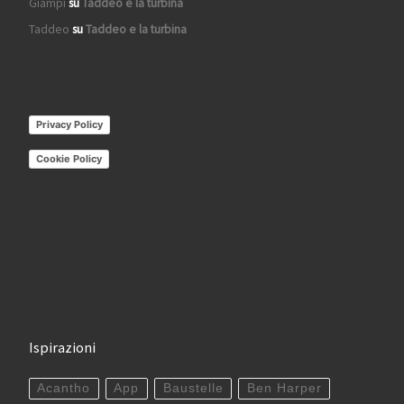
Giampi
su
Taddeo e la turbina
Taddeo
su
Taddeo e la turbina
Privacy Policy
Cookie Policy
Ispirazioni
Acantho
App
Baustelle
Ben Harper