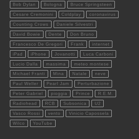
Bob Dylan
Bologna
Bruce Springsteen
Cesare Cremonini
Coldplay
coronavirus
Counting Crows
Daniele Silvestri
David Bowie
Dente
Don Bruno
Francesco De Gregori
Frank
internet
iPad
iPhone
Jovanotti
Luca Carboni
Lucio Dalla
massima
meteo montese
Michael Franti
Mina
Natale
neve
Paul Weller
Pearl Jam
Perturbazione
Peter Gabriel
pioggia
Prince
R.E.M.
Radiohead
RCB
Subsonica
U2
Vasco Rossi
vento
Vinicio Capossela
Wilco
YouTube