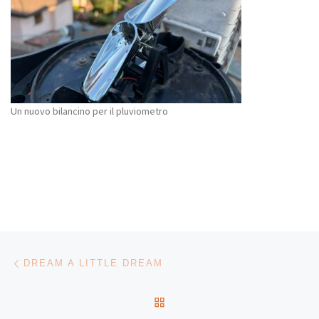
Un nuovo bilancino per il pluviometro
Navigazione articoli
Articolo precedente
DREAM A LITTLE DREAM
RITORNA ALLA LISTA DEG