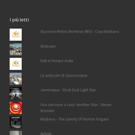
I più letti
Stazione Meteo Montese (MO) - Casa Bastiano
Webcam
Dati in tempo reale
La webcam di Sassomolare
Jamiroquai - Rock Dust Light Star
Una canzone a caso: Another Star - Stevie
Wonder
Madness - The Liberty Of Norton Folgate
Airbnb