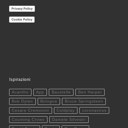
Privacy Policy
Cookie Policy
Ispirazioni
Acantho
App
Baustelle
Ben Harper
Bob Dylan
Bologna
Bruce Springsteen
Cesare Cremonini
Coldplay
coronavirus
Counting Crows
Daniele Silvestri