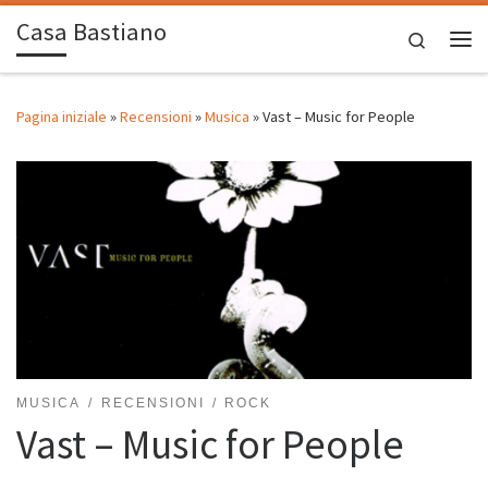
Casa Bastiano
Passa al contenuto
Search
Me
Pagina iniziale
»
Recensioni
»
Musica
»
Vast – Music for People
MUSICA
RECENSIONI
ROCK
Vast – Music for People