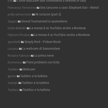
Erik
su
Come utilizzare due connessioni a internet in casa
Francesca Terranova
su
Una canzone a caso: Elephant Gun – Beirut
polly iannaccone
su
Mi corazon (part 2)
Sappo
su
Unreal Tournament in quarantena
Edda Balestri
su
La messa è su YouTube anche a Montese
Fabrizio Rosano
su
La messa è su YouTube anche a Montese
apontelli
su
Simply Red – Picture Book
Luciana
su
La webcam di Sassomolare
Rosano Fabrizio
su
La prima neve
Domenico
su
Primi problemi con Eolo
Taddeo
su
Webcam
gierre
su
Taddeo e la turbina
Giampi
su
Taddeo e la turbina
Taddeo
su
Taddeo e la turbina