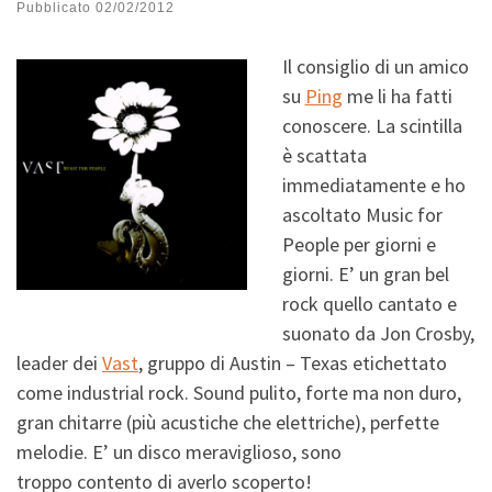
Pubblicato
02/02/2012
Il consiglio di un amico
su
Ping
me li ha fatti
conoscere. La scintilla
è scattata
immediatamente e ho
ascoltato Music for
People per giorni e
giorni. E’ un gran bel
rock quello cantato e
suonato da Jon Crosby,
leader dei
Vast
, gruppo di Austin – Texas etichettato
come industrial rock. Sound pulito, forte ma non duro,
gran chitarre (più acustiche che elettriche), perfette
melodie. E’ un disco meraviglioso, sono
troppo
contento di averlo scoperto!