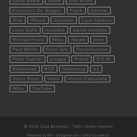
David Bowie
Dente
Don Bruno
Francesco De Gregori
Frank
internet
iPad
iPhone
Jovanotti
Luca Carboni
Lucio Dalla
massima
meteo montese
Michael Franti
Mina
Natale
neve
Paul Weller
Pearl Jam
Perturbazione
Peter Gabriel
pioggia
Prince
R.E.M.
Radiohead
RCB
Subsonica
U2
Vasco Rossi
vento
Vinicio Capossela
Wilco
YouTube
© 2026
Casa Bastiano
– Tutti i diritti riservati
Powered by
WP
– Designed con il
tema Customizr