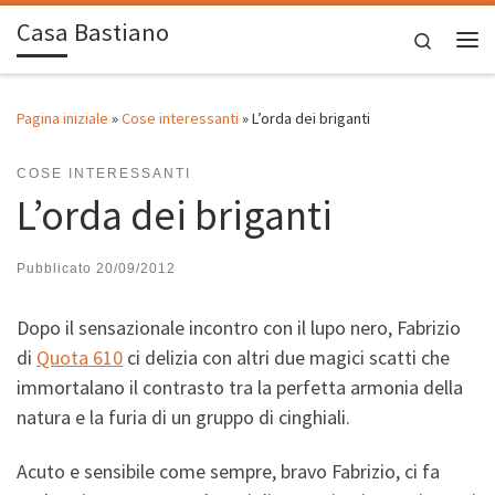
Casa Bastiano
Passa al contenuto
Search
Me
Pagina iniziale
»
Cose interessanti
»
L’orda dei briganti
COSE INTERESSANTI
L’orda dei briganti
Pubblicato
20/09/2012
Dopo il sensazionale incontro con il lupo nero, Fabrizio
di
Quota 610
ci delizia con altri due magici scatti che
immortalano il contrasto tra la perfetta armonia della
natura e la furia di un gruppo di cinghiali.
Acuto e sensibile come sempre, bravo Fabrizio, ci fa