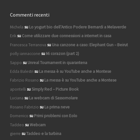
Commenti recenti
Michela
su
Lo yogurt bio dell’Antico Podere Bernardi a Melaverde
Erik
su
Come utilizzare due connessioni a internet in casa
Francesca Terranova
su
Una canzone a caso: Elephant Gun – Beirut
polly iannaccone
su
Mi corazon (part 2)
Sappo
su
Unreal Tournament in quarantena
Edda Balestri
su
La messa è su YouTube anche a Montese
Fabrizio Rosano
su
La messa è su YouTube anche a Montese
apontelli
su
Simply Red – Picture Book
Luciana
su
La webcam di Sassomolare
Rosano Fabrizio
su
La prima neve
Domenico
su
Primi problemi con Eolo
Taddeo
su
Webcam
gierre
su
Taddeo e la turbina