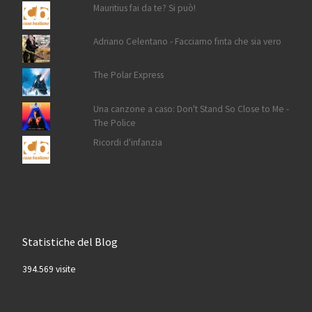
Mauritius fai da te? Si può!
Adriano Celentano - Facciamo finta che sia vero
The Polar Express
Una canzone a caso: Don't Stand So Close to Me -
The Police
Ricordi d'infanzia
Statistiche del Blog
394.569 visite