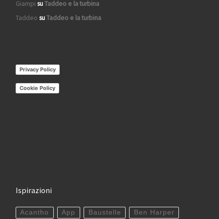
Giampi
su
Taddeo e la turbina
Taddeo
su
Taddeo e la turbina
Privacy Policy
Cookie Policy
Ispirazioni
Acantho
App
Baustelle
Ben Harper