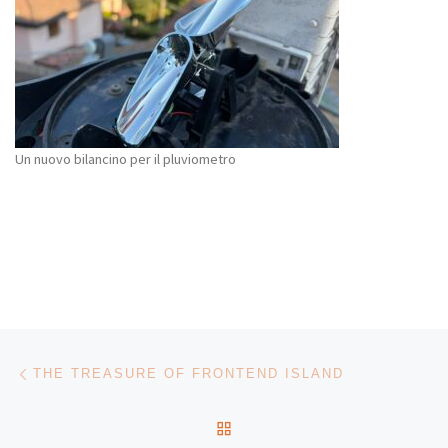
Un nuovo bilancino per il pluviometro
Navigazione articoli
Articolo precedente
THE TREASURE OF FRONTEND ISLAND
RITORNA ALLA LISTA DEG