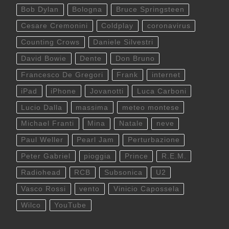
Bob Dylan
Bologna
Bruce Springsteen
Cesare Cremonini
Coldplay
coronavirus
Counting Crows
Daniele Silvestri
David Bowie
Dente
Don Bruno
Francesco De Gregori
Frank
internet
iPad
iPhone
Jovanotti
Luca Carboni
Lucio Dalla
massima
meteo montese
Michael Franti
Mina
Natale
neve
Paul Weller
Pearl Jam
Perturbazione
Peter Gabriel
pioggia
Prince
R.E.M.
Radiohead
RCB
Subsonica
U2
Vasco Rossi
vento
Vinicio Capossela
Wilco
YouTube