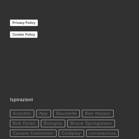
Privacy Policy
Cookie Policy
Ispirazioni
Acantho
App
Baustelle
Ben Harper
Bob Dylan
Bologna
Bruce Springsteen
Cesare Cremonini
Coldplay
coronavirus