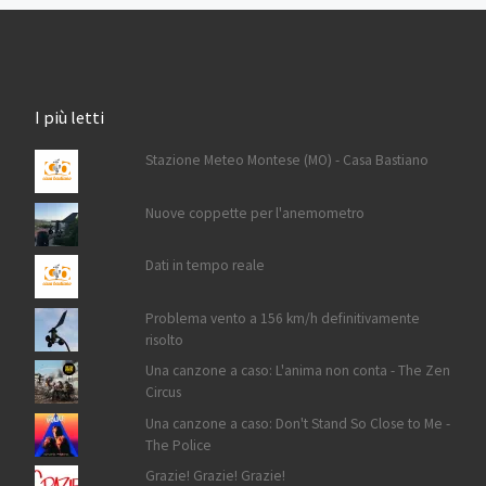
I più letti
Stazione Meteo Montese (MO) - Casa Bastiano
Nuove coppette per l'anemometro
Dati in tempo reale
Problema vento a 156 km/h definitivamente
risolto
Una canzone a caso: L'anima non conta - The Zen
Circus
Una canzone a caso: Don't Stand So Close to Me -
The Police
Grazie! Grazie! Grazie!