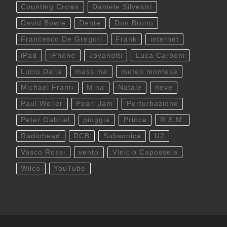
Counting Crows
Daniele Silvestri
David Bowie
Dente
Don Bruno
Francesco De Gregori
Frank
internet
iPad
iPhone
Jovanotti
Luca Carboni
Lucio Dalla
massima
meteo montese
Michael Franti
Mina
Natale
neve
Paul Weller
Pearl Jam
Perturbazione
Peter Gabriel
pioggia
Prince
R.E.M.
Radiohead
RCB
Subsonica
U2
Vasco Rossi
vento
Vinicio Capossela
Wilco
YouTube