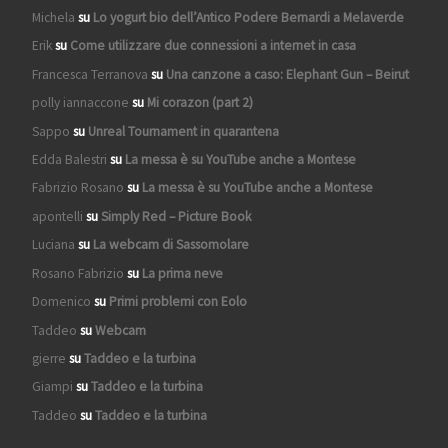
Michela
su
Lo yogurt bio dell’Antico Podere Bernardi a Melaverde
Erik
su
Come utilizzare due connessioni a internet in casa
Francesca Terranova
su
Una canzone a caso: Elephant Gun – Beirut
polly iannaccone
su
Mi corazon (part 2)
Sappo
su
Unreal Tournament in quarantena
Edda Balestri
su
La messa è su YouTube anche a Montese
Fabrizio Rosano
su
La messa è su YouTube anche a Montese
apontelli
su
Simply Red – Picture Book
Luciana
su
La webcam di Sassomolare
Rosano Fabrizio
su
La prima neve
Domenico
su
Primi problemi con Eolo
Taddeo
su
Webcam
gierre
su
Taddeo e la turbina
Giampi
su
Taddeo e la turbina
Taddeo
su
Taddeo e la turbina