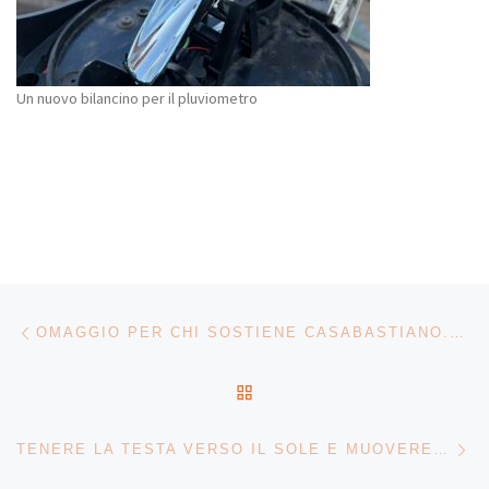
Un nuovo bilancino per il pluviometro
Navigazione articoli
Articolo precedente
OMAGGIO PER CHI SOSTIENE CASABASTIANO.COM
RITORNA ALLA LISTA DEG
Ar
TENERE LA TESTA VERSO IL SOLE E MUOVERE I PIEDI IN AVANTI