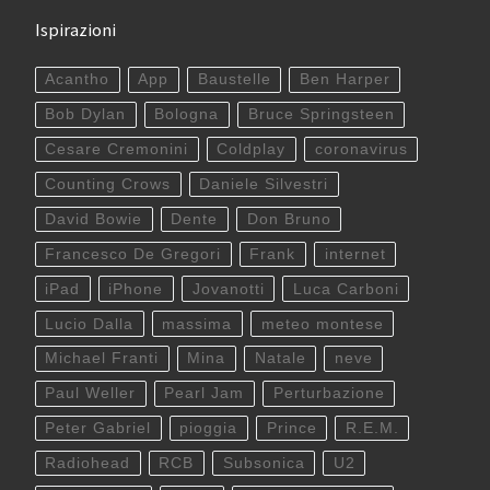
Ispirazioni
Acantho
App
Baustelle
Ben Harper
Bob Dylan
Bologna
Bruce Springsteen
Cesare Cremonini
Coldplay
coronavirus
Counting Crows
Daniele Silvestri
David Bowie
Dente
Don Bruno
Francesco De Gregori
Frank
internet
iPad
iPhone
Jovanotti
Luca Carboni
Lucio Dalla
massima
meteo montese
Michael Franti
Mina
Natale
neve
Paul Weller
Pearl Jam
Perturbazione
Peter Gabriel
pioggia
Prince
R.E.M.
Radiohead
RCB
Subsonica
U2