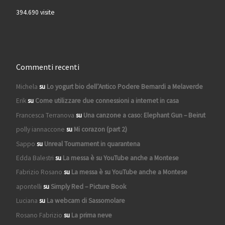
394.690 visite
Commenti recenti
Michela
su
Lo yogurt bio dell’Antico Podere Bernardi a Melaverde
Erik
su
Come utilizzare due connessioni a internet in casa
Francesca Terranova
su
Una canzone a caso: Elephant Gun – Beirut
polly iannaccone
su
Mi corazon (part 2)
Sappo
su
Unreal Tournament in quarantena
Edda Balestri
su
La messa è su YouTube anche a Montese
Fabrizio Rosano
su
La messa è su YouTube anche a Montese
apontelli
su
Simply Red – Picture Book
Luciana
su
La webcam di Sassomolare
Rosano Fabrizio
su
La prima neve