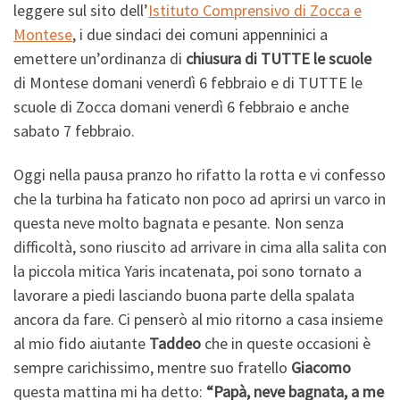
leggere sul sito dell’
Istituto Comprensivo di Zocca e
Montese
, i due sindaci dei comuni appenninici a
emettere un’ordinanza di
chiusura di TUTTE le scuole
di Montese domani venerdì 6 febbraio e di TUTTE le
scuole di Zocca domani venerdì 6 febbraio e anche
sabato 7 febbraio.
Oggi nella pausa pranzo ho rifatto la rotta e vi confesso
che la turbina ha faticato non poco ad aprirsi un varco in
questa neve molto bagnata e pesante. Non senza
difficoltà, sono riuscito ad arrivare in cima alla salita con
la piccola mitica Yaris incatenata, poi sono tornato a
lavorare a piedi lasciando buona parte della spalata
ancora da fare. Ci penserò al mio ritorno a casa insieme
al mio fido aiutante
Taddeo
che in queste occasioni è
sempre carichissimo, mentre suo fratello
Giacomo
questa mattina mi ha detto:
“Papà, neve bagnata, a me