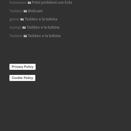
Domenico
su
Primi problemi con Eolo
Taddeo
su
Webcam
gierre
su
Taddeo e la turbina
Giampi
su
Taddeo e la turbina
Taddeo
su
Taddeo e la turbina
Privacy Policy
Cookie Policy