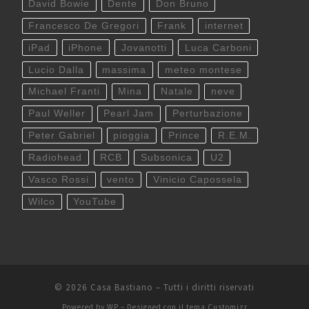
David Bowie
Dente
Don Bruno
Francesco De Gregori
Frank
internet
iPad
iPhone
Jovanotti
Luca Carboni
Lucio Dalla
massima
meteo montese
Michael Franti
Mina
Natale
neve
Paul Weller
Pearl Jam
Perturbazione
Peter Gabriel
pioggia
Prince
R.E.M.
Radiohead
RCB
Subsonica
U2
Vasco Rossi
vento
Vinicio Capossela
Wilco
YouTube
© 2026
Casa Bastiano
– Tutti i diritti riservati
Powered by
WP
– Designed con il
tema Customizr