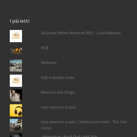
I più letti
Stazione Meteo Montese (MO) - Casa Bastiano
RCB
Webcam
Dati in tempo reale
Narcos è una droga
Una canzone a caso
Una canzone a caso: L'anima non conta - The Zen
Circus
Jamiroquai - Rock Dust Light Star