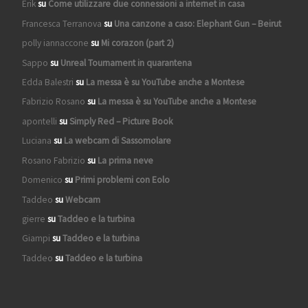
Erik
su
Come utilizzare due connessioni a internet in casa
Francesca Terranova
su
Una canzone a caso: Elephant Gun – Beirut
polly iannaccone
su
Mi corazon (part 2)
Sappo
su
Unreal Tournament in quarantena
Edda Balestri
su
La messa è su YouTube anche a Montese
Fabrizio Rosano
su
La messa è su YouTube anche a Montese
apontelli
su
Simply Red – Picture Book
Luciana
su
La webcam di Sassomolare
Rosano Fabrizio
su
La prima neve
Domenico
su
Primi problemi con Eolo
Taddeo
su
Webcam
gierre
su
Taddeo e la turbina
Giampi
su
Taddeo e la turbina
Taddeo
su
Taddeo e la turbina