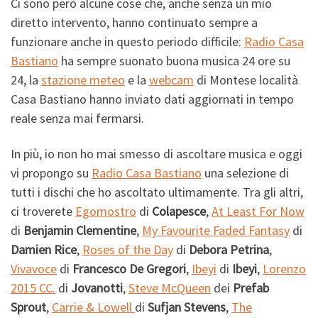
Ci sono però alcune cose che, anche senza un mio
diretto intervento, hanno continuato sempre a
funzionare anche in questo periodo difficile:
Radio Casa
Bastiano
ha sempre suonato buona musica 24 ore su
24, la
stazione meteo
e la
webcam
di Montese località
Casa Bastiano hanno inviato dati aggiornati in tempo
reale senza mai fermarsi.
In più, io non ho mai smesso di ascoltare musica e oggi
vi propongo su
Radio Casa Bastiano
una selezione di
tutti i dischi che ho ascoltato ultimamente. Tra gli altri,
ci troverete
Egomostro
di
Colapesce
,
At Least For Now
di
Benjamin Clementine
,
My Favourite Faded Fantasy
di
Damien Rice
,
Roses of the Day
di
Debora Petrina
,
Vivavoce
di
Francesco De Gregori
,
Ibeyi
di
Ibeyi
,
Lorenzo
2015 CC.
di
Jovanotti
,
Steve McQueen
dei
Prefab
Sprout
,
Carrie & Lowell
di
Sufjan Stevens
,
The