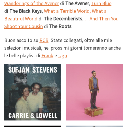
Wanderings of the Avener
di
The Avener
,
Turn Blue
di
The Black Keys
,
What a Terrible World, What a
Beautiful World
di
The Decemberists
,
…And Then You
Shoot Your Cousin
di
The Roots
.
Buon ascolto su
RCB
. State collegati, oltre alle mie
selezioni musicali, nei prossimi giorni torneranno anche
le belle playlist di
Frank
e
Ugo
!