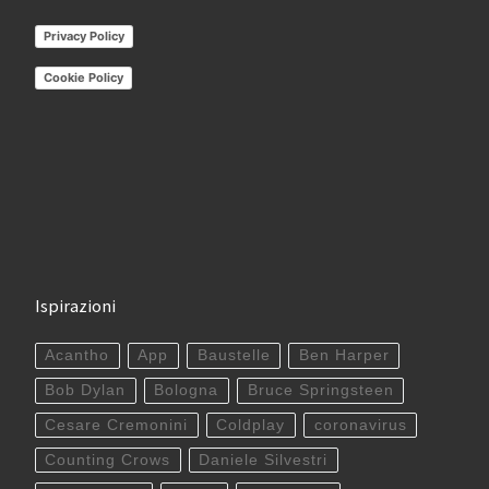
Privacy Policy
Cookie Policy
Ispirazioni
Acantho
App
Baustelle
Ben Harper
Bob Dylan
Bologna
Bruce Springsteen
Cesare Cremonini
Coldplay
coronavirus
Counting Crows
Daniele Silvestri