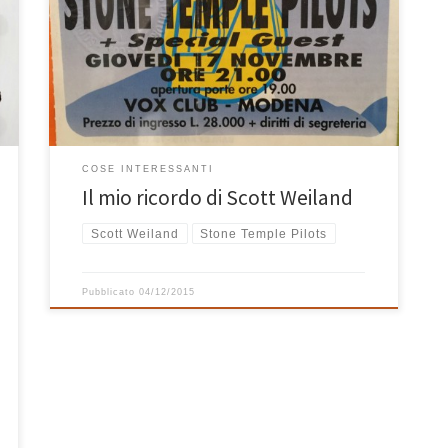
ancora le lire al Vox di Nonantola con alcuni amici.
Ricordo tanta gente, un suono potente ed una band
sul palco che all’epoca per me rappresentava molte
cose. Il grunge scorreva nelle mie vene, mentre in
quelle di Scott Weiland, il […]
COSE INTERESSANTI
Il mio ricordo di Scott Weiland
Scott Weiland
Stone Temple Pilots
Pubblicato
04/12/2015