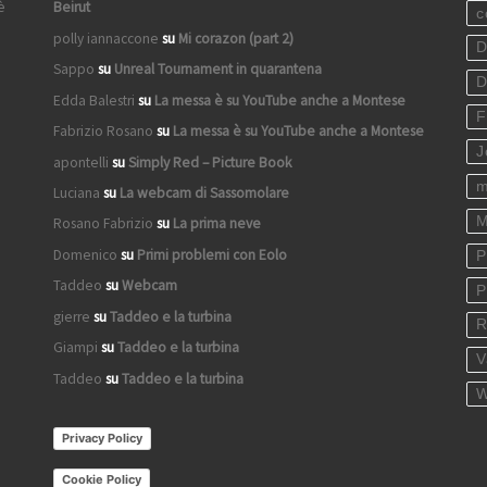
è
Beirut
c
polly iannaccone
su
Mi corazon (part 2)
D
Sappo
su
Unreal Tournament in quarantena
D
Edda Balestri
su
La messa è su YouTube anche a Montese
F
Fabrizio Rosano
su
La messa è su YouTube anche a Montese
J
apontelli
su
Simply Red – Picture Book
m
Luciana
su
La webcam di Sassomolare
M
Rosano Fabrizio
su
La prima neve
Domenico
su
Primi problemi con Eolo
P
Taddeo
su
Webcam
P
gierre
su
Taddeo e la turbina
R
Giampi
su
Taddeo e la turbina
V
Taddeo
su
Taddeo e la turbina
W
Privacy Policy
Cookie Policy