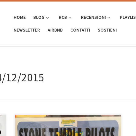
HOME
BLOG
RCB
RECENSIONI
PLAYLI
NEWSLETTER
AIRBNB
CONTATTI
SOSTIENI
4/12/2015
Ricordo una serata di parecchi anni fa quando c’erano