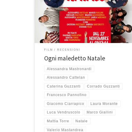
italiano del 2014 diretto da Giacomo Ciarrapico, Mattia
Torre e Luca Vendruscolo, è un film difficile da
categorizzare in un unico genere. Potrebbe essere
un horror comico, a tratti è un thriller grottesco, forse
alla fine è più una […]
FILM
RECENSIONI
Ogni maledetto Natale
Alessandra Mastronardi
Alessandro Cattelan
Caterina Guzzanti
Corrado Guzzanti
Francesco Pannofino
Giacomo Ciarrapico
Laura Morante
Luca Vendruscolo
Marco Giallini
Mattia Torre
Natale
Valerio Mastandrea