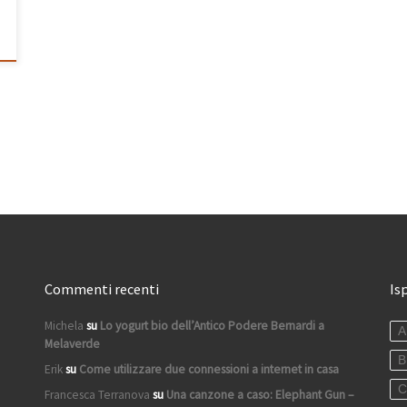
Commenti recenti
Is
Michela
su
Lo yogurt bio dell’Antico Podere Bernardi a
A
Melaverde
B
Erik
su
Come utilizzare due connessioni a internet in casa
C
Francesca Terranova
su
Una canzone a caso: Elephant Gun –