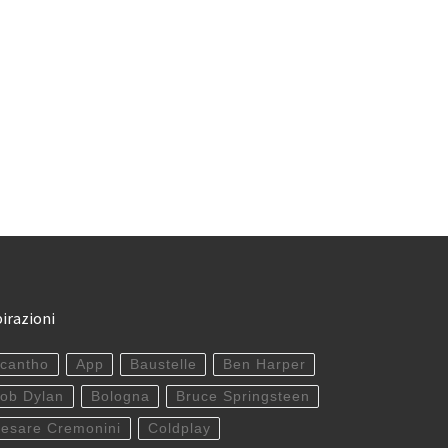
pirazioni
cantho
App
Baustelle
Ben Harper
ob Dylan
Bologna
Bruce Springsteen
esare Cremonini
Coldplay