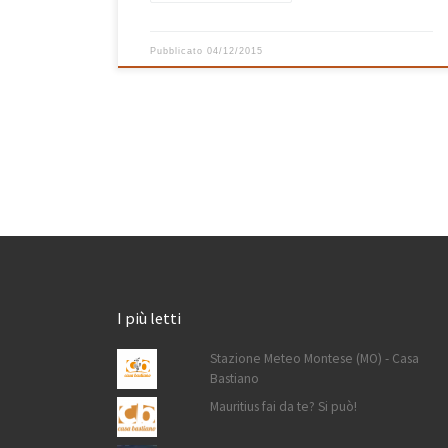
Pubblicato
04/12/2015
I più letti
Stazione Meteo Montese (MO) - Casa
Bastiano
Mauritius fai da te? Si può!