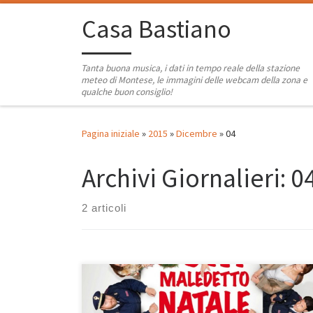
Passa al contenuto
Casa Bastiano
Tanta buona musica, i dati in tempo reale della stazione
meteo di Montese, le immagini delle webcam della zona e
qualche buon consiglio!
Pagina iniziale
»
2015
»
Dicembre
»
04
Archivi Giornalieri:
0
2 articoli
Maledettamente divertente, surreale, satirico, comico
da far veramente ridere. Ogni maledetto Natale, film