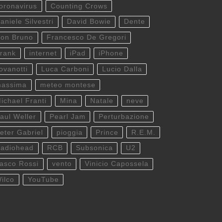
oronavirus
Counting Crows
aniele Silvestri
David Bowie
Dente
on Bruno
Francesco De Gregori
rank
internet
iPad
iPhone
ovanotti
Luca Carboni
Lucio Dalla
assima
meteo montese
ichael Franti
Mina
Natale
neve
aul Weller
Pearl Jam
Perturbazione
eter Gabriel
pioggia
Prince
R.E.M.
adiohead
RCB
Subsonica
U2
asco Rossi
vento
Vinicio Capossela
ilco
YouTube