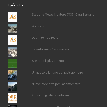
I più letti
Stazione Meteo Montese (MO) - Casa Bastiano
Webcam
Dati in tempo reale
La webcam di Sassomolare
Si è rotto il pluviometro
Un nuovo bilancino per il pluviometro
Nuove coppette per l'anemometro
Abbiamo girato la webcam