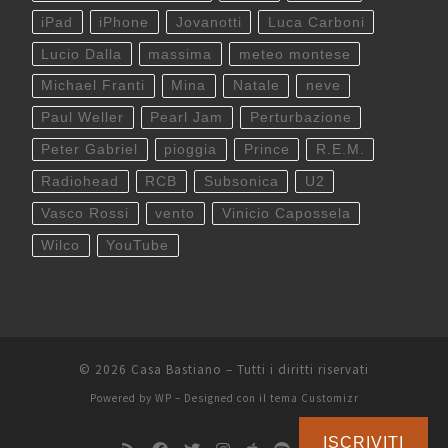
iPad
iPhone
Jovanotti
Luca Carboni
Lucio Dalla
massima
meteo montese
Michael Franti
Mina
Natale
neve
Paul Weller
Pearl Jam
Perturbazione
Peter Gabriel
pioggia
Prince
R.E.M.
Radiohead
RCB
Subsonica
U2
Vasco Rossi
vento
Vinicio Capossela
Wilco
YouTube
© 2026
Casa Bastiano
– Tutti i diritti riservati
Powered by
WP
– Designed con il
tema Customizr
ISCRIVITI