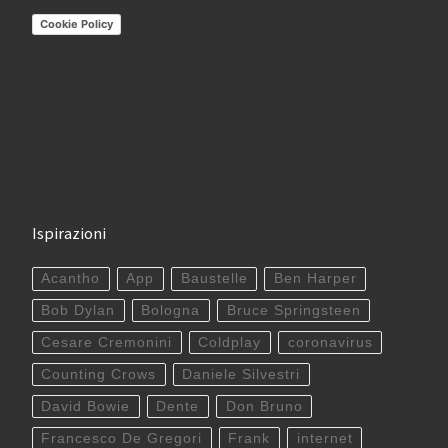
Cookie Policy
Ispirazioni
Acantho
App
Baustelle
Ben Harper
Bob Dylan
Bologna
Bruce Springsteen
Cesare Cremonini
Coldplay
coronavirus
Counting Crows
Daniele Silvestri
David Bowie
Dente
Don Bruno
Francesco De Gregori
Frank
internet