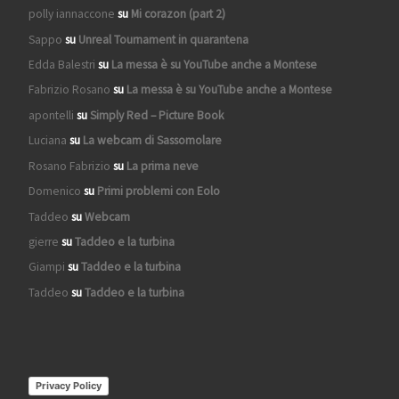
polly iannaccone
su
Mi corazon (part 2)
Sappo
su
Unreal Tournament in quarantena
Edda Balestri
su
La messa è su YouTube anche a Montese
Fabrizio Rosano
su
La messa è su YouTube anche a Montese
apontelli
su
Simply Red – Picture Book
Luciana
su
La webcam di Sassomolare
Rosano Fabrizio
su
La prima neve
Domenico
su
Primi problemi con Eolo
Taddeo
su
Webcam
gierre
su
Taddeo e la turbina
Giampi
su
Taddeo e la turbina
Taddeo
su
Taddeo e la turbina
Privacy Policy