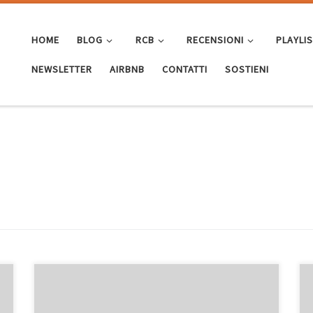
HOME
BLOG
RCB
RECENSIONI
PLAYLI
NEWSLETTER
AIRBNB
CONTATTI
SOSTIENI
Oggi sono stato a sciare e vi posso assicurare che non
avevo ricordo di una giornata così perfetta in