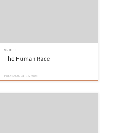
10 chilomentri organizzata dalla Nilke unica nel suo
genere. Lasciando stare tutte le motivazioni che
possono avere spinto una multinazionale come la Nike
ad organizzare un’iniziativa del genere, il risultato è
[…]
SPORT
The Human Race
Pubblicato
31/08/2008
Variante un po’ più faticosa (ma estremamente bella)
del tracciato della settimana scorsa che io e Giovanni
abbiamo percorso ieri al tramonto. Come sempre ho
registrato il percorso con il gps Garmin 205 e potete