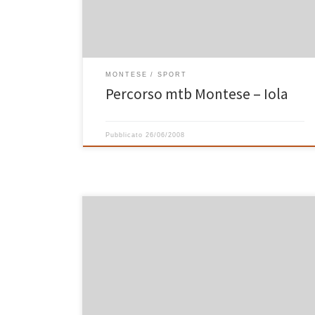
registrato il percorso con il gps Garmin 205. Potete
trovare qui sotto i link al file […]
MONTESE
SPORT
Percorso mtb Montese – Iola
Pubblicato
26/06/2008
Questo primo maggio io, Davide, Ferri, Chris e Giampi
ci siamo parecchio divertiti sul percorso che qui vi
presento. Dopo il primo positivo esperimento il gps
Garmin 205 è già diventato un immancabile
compagno di escursione con il quale registrare un
percorso fatto in mountain bike e al quale far […]