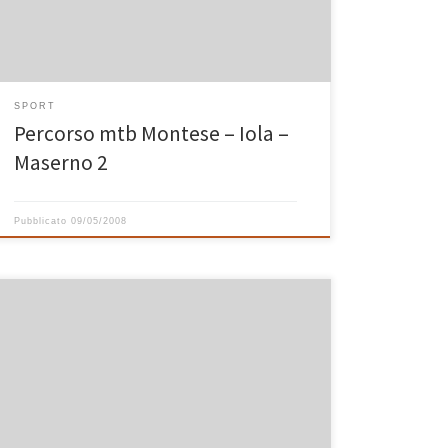
trovare qui sotto i link al file GPX (formato di file
comune per scambiare dati […]
SPORT
Percorso mtb Montese – Iola –
Maserno 2
Pubblicato
09/05/2008
Finalmente ce l’abbiamo fatta! Sabato pomeriggio io
e Davide abbiamo inaugurato le nostre nuove
biciclette. La foto scattata dall’Annalisa nel campo di
Casa Bastiano immortala il momento alla partenza del
bel giro che abbiamo fatto con Ferri. Una volta
superata la fatica per arrivare in cima al monte delle
Vedette […]