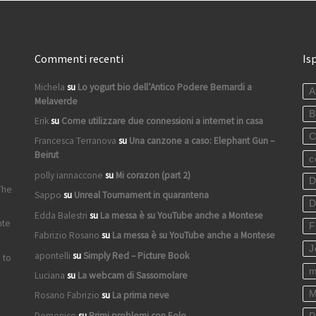
Commenti recenti
Is
Michela
su
Lo yogurt bio dell’Antico Podere Bernardi a
A
Melaverde
B
Erik
su
Come utilizzare due connessioni a internet in casa
C
Francesca Terranova
su
Una canzone a caso: Elephant Gun –
Beirut
c
polly iannaccone
su
Mi corazon (part 2)
D
The
Sappo
su
Unreal Tournament in quarantena
D
Edda Balestri
su
La messa è su YouTube anche a Montese
nte
F
Fabrizio Rosano
su
La messa è su YouTube anche a Montese
J
apontelli
su
Simply Red – Picture Book
 to
m
Luciana
su
La webcam di Sassomolare
M
Rosano Fabrizio
su
La prima neve
Domenico
su
Primi problemi con Eolo