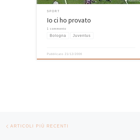
SPORT
Io ci ho provato
1 commento
Bologna
Juventus
Pubblicato
21/12/2006
Navigazione articoli
Articoli più recenti
ARTICOLI PIÙ RECENTI