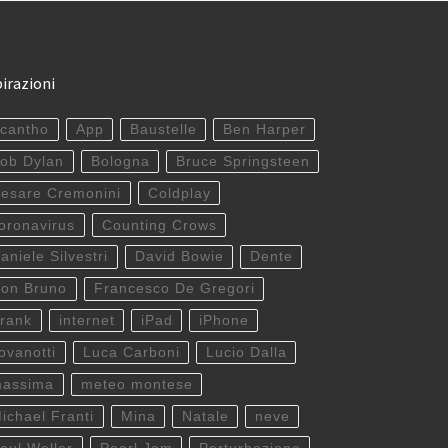
pirazioni
cantho
App
Baustelle
Ben Harper
ob Dylan
Bologna
Bruce Springsteen
esare Cremonini
Coldplay
oronavirus
Counting Crows
aniele Silvestri
David Bowie
Dente
on Bruno
Francesco De Gregori
rank
internet
iPad
iPhone
ovanotti
Luca Carboni
Lucio Dalla
assima
meteo montese
ichael Franti
Mina
Natale
neve