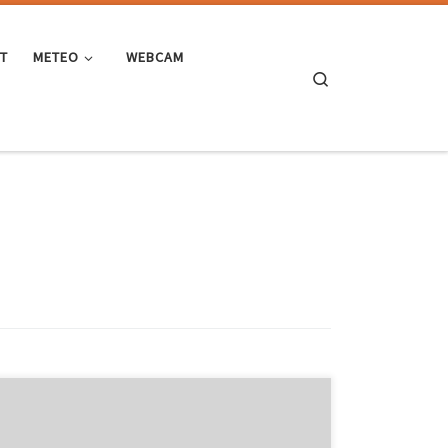
ST
METEO
WEBCAM
Search
Oggi ho corso (al posto dell’Annalisa, la vera podista di
Casa Bastiano, che non poteva) la Human Race, una