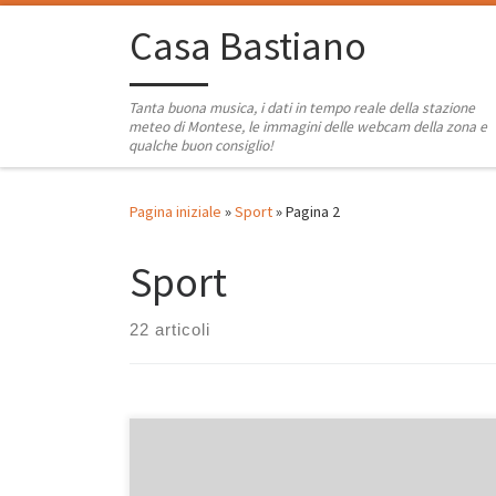
Passa al contenuto
Casa Bastiano
Tanta buona musica, i dati in tempo reale della stazione
meteo di Montese, le immagini delle webcam della zona e
qualche buon consiglio!
Pagina iniziale
»
Sport
»
Pagina 2
Sport
22 articoli
Sembriamo davvero alpinisti veri in questa foto che ho