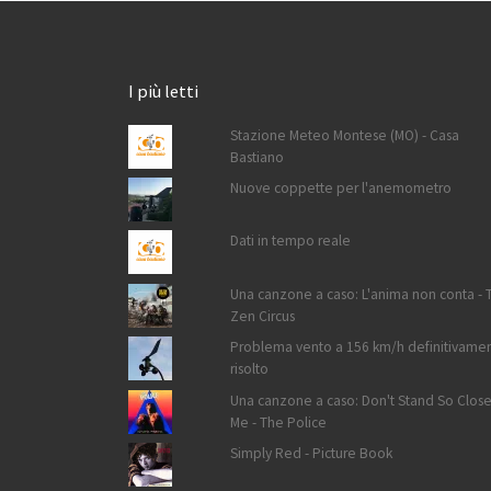
I più letti
Stazione Meteo Montese (MO) - Casa
Bastiano
Nuove coppette per l'anemometro
Dati in tempo reale
Una canzone a caso: L'anima non conta - 
Zen Circus
Problema vento a 156 km/h definitivame
risolto
Una canzone a caso: Don't Stand So Close
Me - The Police
Simply Red - Picture Book