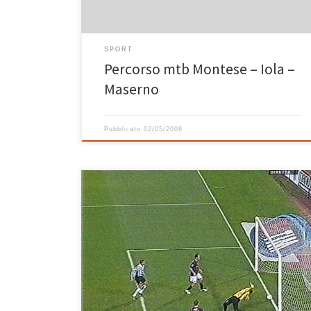
SPORT
Percorso mtb Montese – Iola –
Maserno
Pubblicato
02/05/2008
Martedì siamo andati a casa dei miei e, dopo aver ben
cenato, io e mio padre abbiamo iniziato a vedere in
tv la partita Bologna – Juventus. Da sempre tifosi del
Bologna e appassionati di calcio abbiamo visto molte
partite ed è sempre un bel momento per passare un
po’ […]