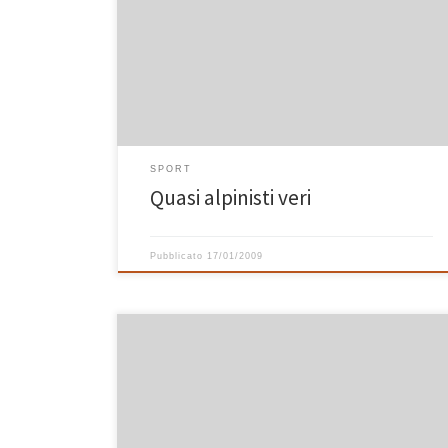
scattato sabato mattina al Corno alle Scale mentre
insieme a Giovanni e Davide stiamo salendo verso il
Passo della Porticciola. In realtà non lo siamo per
niente (anche se ci piacerebbe moltissimo!), ma ci
proviamo e qualche risultato lo riusciamo ad […]
SPORT
Quasi alpinisti veri
Pubblicato
17/01/2009
A causa prima delle abbondanti piogge e poi di un
problema fisico, nell’ultimo mese non sono riuscito a
compiere nessuna uscita in mountain bike. Oggi
finalmente sono rimontato in sella e come sempre ho