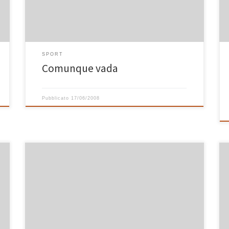
Radio2 o in streaming sul sito
http://www.radio.rai.it/radio2. Ne vale la pena,
qualche […]
SPORT
Comunque vada
Pubblicato
17/06/2008
Il passo successivo a “Le bici nuove” è stato l’acquisto
su eBay di un gps Garmin 205 con il quale registrare un
percorso fatto in bicicletta. Una volta a casa, i dati
rilevati dal gps possono essere facilmente scaricati sul
computer e analizzati. Con un poco sforzo in più è […]