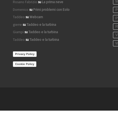
M
Rosano Fabrizio
su
La prima neve
Domenico
su
Primi problemi con Eolo
P
Taddeo
su
Webcam
P
gierre
su
Taddeo e la turbina
R
Giampi
su
Taddeo e la turbina
V
Taddeo
su
Taddeo e la turbina
W
Privacy Policy
Cookie Policy