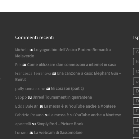
Commenti recenti
Is
Michela
su
Lo yogurt bio dell’Antico Podere Bernardi a
A
Melaverde
B
Erik
su
Come utilizzare due connessioni a internet in casa
C
Francesca Terranova
su
Una canzone a caso: Elephant Gun –
è
Beirut
c
polly iannaccone
su
Mi corazon (part 2)
D
Sappo
su
Unreal Tournament in quarantena
D
Edda Balestri
su
La messa è su YouTube anche a Montese
F
Fabrizio Rosano
su
La messa è su YouTube anche a Montese
J
apontelli
su
Simply Red – Picture Book
m
Luciana
su
La webcam di Sassomolare