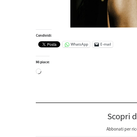
Condividi:
WhatsApp
E-mail
Mi piace:
Caricamento in corso…
Scopri d
Abbonati per ricev
Digita la tua e-mail...