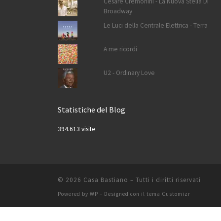
Cesare Cremonini - La Nuova Stella Di
Broadway
Le Luci della Centrale Elettrica - Terra
A me ricordi
U2 - Ordinary Love
Statistiche del Blog
394.613 visite
© 2026
Casa Bastiano
– Tutti i diritti riservati
Powered by
WP
– Designed con il
tema Customizr