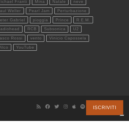
ichael Franti
Mina
Natale
neve
aul Weller
Pearl Jam
Perturbazione
eter Gabriel
pioggia
Prince
R.E.M.
adiohead
RCB
Subsonica
U2
asco Rossi
vento
Vinicio Capossela
ilco
YouTube
ISCRIVITI