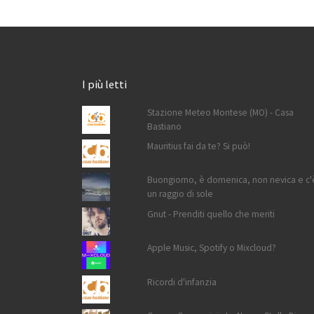
I più letti
Stazione Meteo Montese (MO) - Casa
Bastiano
Mauritius fai da te? Si può!
Buongiorno, è domenica, non nevica e c'
un raggio di sole
Gnut - Prenditi quello che meriti
Apple Music, Spotify o Mixcloud?
Ricordi d'infanzia