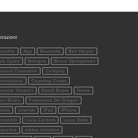
pirazioni
cantho
App
Baustelle
Ben Harper
ob Dylan
Bologna
Bruce Springsteen
esare Cremonini
Coldplay
oronavirus
Counting Crows
aniele Silvestri
David Bowie
Dente
on Bruno
Francesco De Gregori
rank
internet
iPad
iPhone
ovanotti
Luca Carboni
Lucio Dalla
assima
meteo montese