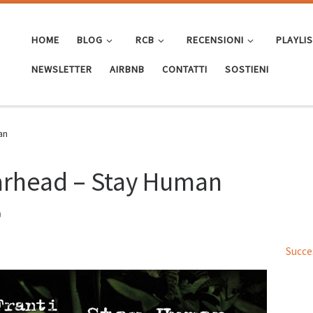
HOME
BLOG
RCB
RECENSIONI
PLAYLI
NEWSLETTER
AIRBNB
CONTATTI
SOSTIENI
an
earhead – Stay Human
0
Succe