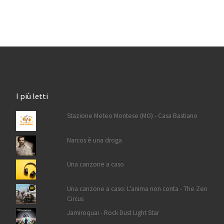
I più letti
Stazione Meteo Montese (MO) - Casa Bastiano
Narcos è una droga
Una canzone a caso
Una canzone a caso: L'anima non conta - The Zen
Circus
Jamiroquai - Rock Dust Light Star