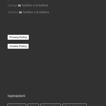
Giampi
su
Taddeo e la turbina
Taddeo
su
Taddeo e la turbina
Privacy Policy
Cookie Policy
Ispirazioni