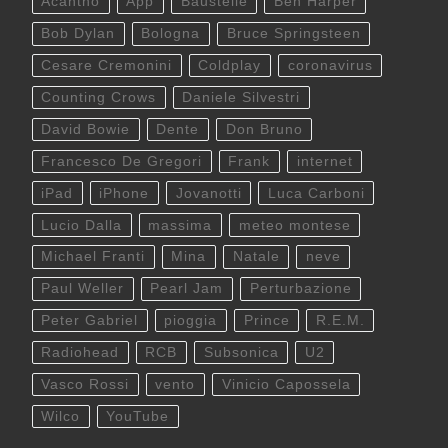
Acantho
App
Baustelle
Ben Harper
Bob Dylan
Bologna
Bruce Springsteen
Cesare Cremonini
Coldplay
coronavirus
Counting Crows
Daniele Silvestri
David Bowie
Dente
Don Bruno
Francesco De Gregori
Frank
internet
iPad
iPhone
Jovanotti
Luca Carboni
Lucio Dalla
massima
meteo montese
Michael Franti
Mina
Natale
neve
Paul Weller
Pearl Jam
Perturbazione
Peter Gabriel
pioggia
Prince
R.E.M.
Radiohead
RCB
Subsonica
U2
Vasco Rossi
vento
Vinicio Capossela
Wilco
YouTube