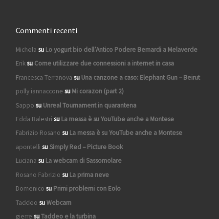
Commenti recenti
Michela
su
Lo yogurt bio dell’Antico Podere Bernardi a Melaverde
Erik
su
Come utilizzare due connessioni a internet in casa
Francesca Terranova
su
Una canzone a caso: Elephant Gun – Beirut
polly iannaccone
su
Mi corazon (part 2)
Sappo
su
Unreal Tournament in quarantena
Edda Balestri
su
La messa è su YouTube anche a Montese
Fabrizio Rosano
su
La messa è su YouTube anche a Montese
apontelli
su
Simply Red – Picture Book
Luciana
su
La webcam di Sassomolare
Rosano Fabrizio
su
La prima neve
Domenico
su
Primi problemi con Eolo
Taddeo
su
Webcam
gierre
su
Taddeo e la turbina