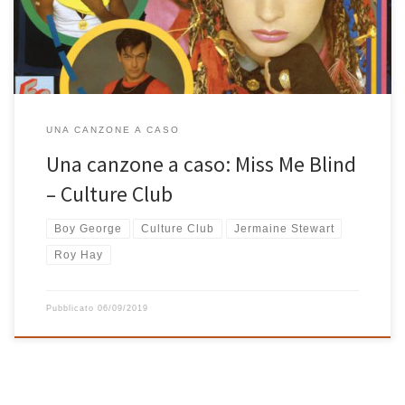
appeal. Terzo singolo estratto dal mitico album Colour […]
UNA CANZONE A CASO
Una canzone a caso: Miss Me Blind
– Culture Club
Boy George
Culture Club
Jermaine Stewart
Roy Hay
Pubblicato
06/09/2019