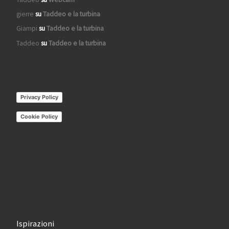
gierre
su
Taddeo e la turbina
Giampi
su
Taddeo e la turbina
Taddeo
su
Taddeo e la turbina
Privacy Policy
Cookie Policy
Ispirazioni