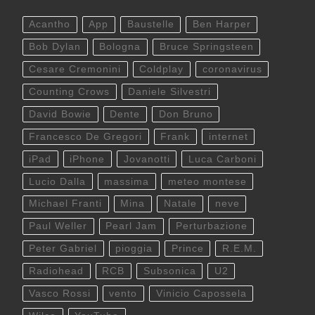
Acantho
App
Baustelle
Ben Harper
Bob Dylan
Bologna
Bruce Springsteen
Cesare Cremonini
Coldplay
coronavirus
Counting Crows
Daniele Silvestri
David Bowie
Dente
Don Bruno
Francesco De Gregori
Frank
internet
iPad
iPhone
Jovanotti
Luca Carboni
Lucio Dalla
massima
meteo montese
Michael Franti
Mina
Natale
neve
Paul Weller
Pearl Jam
Perturbazione
Peter Gabriel
pioggia
Prince
R.E.M.
Radiohead
RCB
Subsonica
U2
Vasco Rossi
vento
Vinicio Capossela