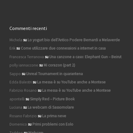
Commenti recenti
Michela
su
Lo yogurt bio dell’Antico Podere Bernardi a Melaverde
Erik
su
Come utilizzare due connessioni a internet in casa
Francesca Terranova
su
Una canzone a caso: Elephant Gun – Beirut
polly iannaccone
su
Mi corazon (part 2)
Sappo
su
Unreal Tournament in quarantena
Edda Balestri
su
La messa è su YouTube anche a Montese
Fabrizio Rosano
su
La messa è su YouTube anche a Montese
apontelli
su
Simply Red – Picture Book
Luciana
su
La webcam di Sassomolare
Rosano Fabrizio
su
La prima neve
Domenico
su
Primi problemi con Eolo
Taddeo
su
Webcam