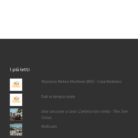
I più letti
Stazione Meteo Montese (MO) - Casa Bastiano
Dati in tempo reale
Una canzone a caso: L'anima non conta - The Zen
Circus
Webcam