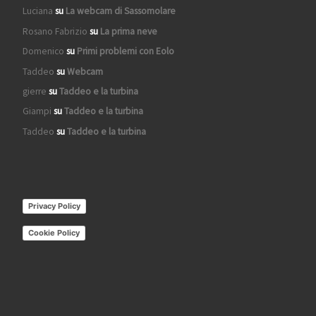
Luciana
su
La webcam di Sassomolare
Rosano Fabrizio
su
La prima neve
Domenico
su
Primi problemi con Eolo
Taddeo
su
Webcam
gierre
su
Taddeo e la turbina
Giampi
su
Taddeo e la turbina
Taddeo
su
Taddeo e la turbina
Privacy Policy
Cookie Policy