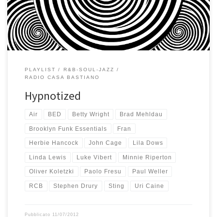
una canzone che mi dia speranza, che mi faccia venire una […]
PLAYLIST
R&B-SOUL-JAZZ
RADIO CASA BASTIANO
Hypnotized
Air
BED
Betty Wright
Brad Mehldau
Brooklyn Funk Essentials
Fran
Herbie Hancock
John Cage
Lila Dows
Linda Lewis
Luke Vibert
Minnie Riperton
Oliver Koletzki
Paolo Fresu
Paul Weller
RCB
Stephen Drury
Sting
Uri Caine
Pubblicato
11/07/2012