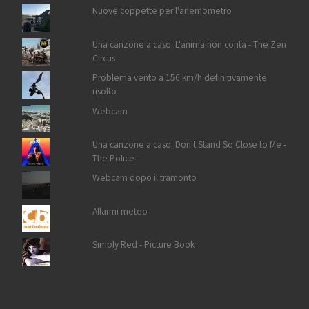
Nuove coppette per l'anemometro
Una canzone a caso: L'anima non conta - The Zen
Circus
Problema vento a 156 km/h definitivamente
risolto
Webcam
Una canzone a caso: Don't Stand So Close to Me -
The Police
Webcam dopo il tramonto
Allarmi meteo
Simply Red - Picture Book