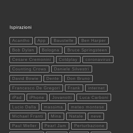
Ispirazioni
Acantho
App
Baustelle
Ben Harper
Bob Dylan
Bologna
Bruce Springsteen
Cesare Cremonini
Coldplay
coronavirus
Counting Crows
Daniele Silvestri
David Bowie
Dente
Don Bruno
Francesco De Gregori
Frank
internet
iPad
iPhone
Jovanotti
Luca Carboni
Lucio Dalla
massima
meteo montese
Michael Franti
Mina
Natale
neve
Paul Weller
Pearl Jam
Perturbazione