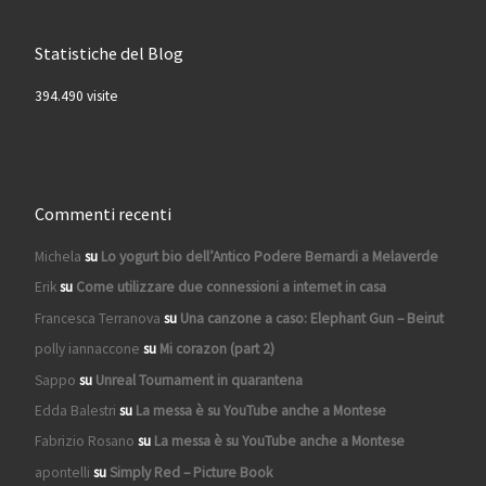
Statistiche del Blog
394.490 visite
Commenti recenti
Michela
su
Lo yogurt bio dell’Antico Podere Bernardi a Melaverde
Erik
su
Come utilizzare due connessioni a internet in casa
Francesca Terranova
su
Una canzone a caso: Elephant Gun – Beirut
polly iannaccone
su
Mi corazon (part 2)
Sappo
su
Unreal Tournament in quarantena
Edda Balestri
su
La messa è su YouTube anche a Montese
Fabrizio Rosano
su
La messa è su YouTube anche a Montese
apontelli
su
Simply Red – Picture Book