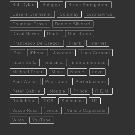
Bob Dylan
Bologna
Bruce Springsteen
Cesare Cremonini
Coldplay
coronavirus
Counting Crows
Daniele Silvestri
David Bowie
Dente
Don Bruno
Francesco De Gregori
Frank
internet
iPad
iPhone
Jovanotti
Luca Carboni
Lucio Dalla
massima
meteo montese
Michael Franti
Mina
Natale
neve
Paul Weller
Pearl Jam
Perturbazione
Peter Gabriel
pioggia
Prince
R.E.M.
Radiohead
RCB
Subsonica
U2
Vasco Rossi
vento
Vinicio Capossela
Wilco
YouTube