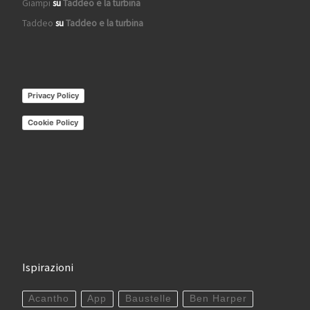
Giampi
su
Taddeo e la turbina
Taddeo
su
Taddeo e la turbina
Privacy Policy
Cookie Policy
Ispirazioni
Acantho
App
Baustelle
Ben Harper