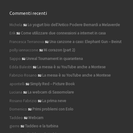
Commenti recenti
Michela
su
Lo yogurt bio dell’Antico Podere Bernardi a Melaverde
Erik
su
Come utilizzare due connessioni a internet in casa
Francesca Terranova
su
Una canzone a caso: Elephant Gun – Beirut
polly iannaccone
su
Mi corazon (part 2)
Sappo
su
Unreal Tournament in quarantena
Edda Balestri
su
La messa è su YouTube anche a Montese
Fabrizio Rosano
su
La messa è su YouTube anche a Montese
apontelli
su
Simply Red – Picture Book
Luciana
su
La webcam di Sassomolare
Rosano Fabrizio
su
La prima neve
Domenico
su
Primi problemi con Eolo
Taddeo
su
Webcam
gierre
su
Taddeo e la turbina