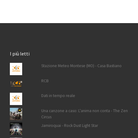
I più letti
Stazione Meteo Montese (MO) - Casa Bastiano
RCB
Dati in tempo reale
Una canzone a caso: L'anima non conta - The Zen
Circus
Jamiroquai - Rock Dust Light Star