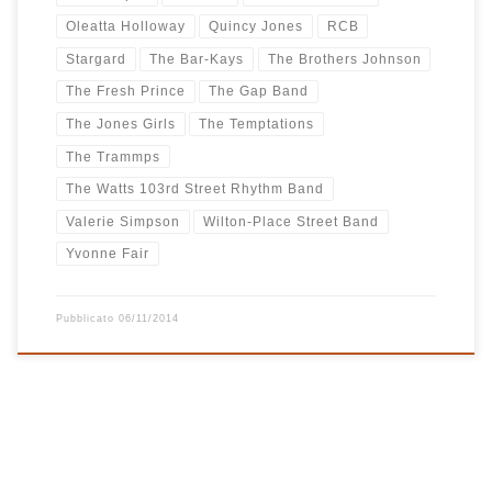
Oleatta Holloway
Quincy Jones
RCB
Stargard
The Bar-Kays
The Brothers Johnson
The Fresh Prince
The Gap Band
The Jones Girls
The Temptations
The Trammps
The Watts 103rd Street Rhythm Band
Valerie Simpson
Wilton-Place Street Band
Yvonne Fair
Pubblicato
06/11/2014