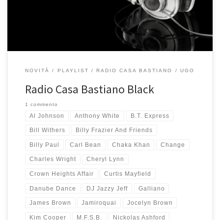
una playlist ricchissima […]
NOVITÀ
PLAYLIST
RADIO CASA BASTIANO
UGO
Radio Casa Bastiano Black
1 commento
Al Johnson
Anthony White
B.T. Express
Bill Withers
Billy Frazier And Friends
Billy Paul
Carl Bean
Chaka Khan
Change
Charles Wright
Cheryl Lynn
Crown Heights Affair
Curtis Mayfield
Danube Dance
DJ Jazzy Jeff
Galliano
James Brown
Jamiroquai
Jocelyn Brown
Kim Cooper
M.F.S.B.
Nickolas Ashford