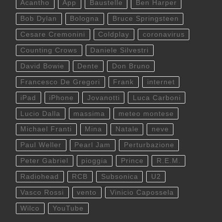
Acantho
App
Baustelle
Ben Harper
Bob Dylan
Bologna
Bruce Springsteen
Cesare Cremonini
Coldplay
coronavirus
Counting Crows
Daniele Silvestri
David Bowie
Dente
Don Bruno
Francesco De Gregori
Frank
internet
iPad
iPhone
Jovanotti
Luca Carboni
Lucio Dalla
massima
meteo montese
Michael Franti
Mina
Natale
neve
Paul Weller
Pearl Jam
Perturbazione
Peter Gabriel
pioggia
Prince
R.E.M.
Radiohead
RCB
Subsonica
U2
Vasco Rossi
vento
Vinicio Capossela
Wilco
YouTube