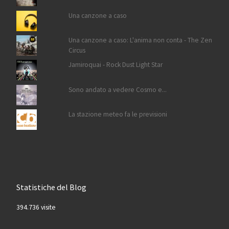
Una canzone a caso
Una canzone a caso: L'anima non conta - The Zen
Circus
Jamiroquai - Rock Dust Light Star
Sono andato a vedere Cosmo e...
La stazione meteo fa le previsioni
Statistiche del Blog
394.736 visite