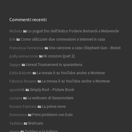
Commenti recenti
Michela
su
Lo yogurt bio dell’Antico Podere Bernardi a Melaverde
Erik
su
Come utilizzare due connessioni a internet in casa
Francesca Terranova
su
Una canzone a caso: Elephant Gun – Beirut
polly iannaccone
su
Mi corazon (part 2)
Sappo
su
Unreal Tournament in quarantena
Edda Balestri
su
La messa è su YouTube anche a Montese
Fabrizio Rosano
su
La messa è su YouTube anche a Montese
apontelli
su
Simply Red – Picture Book
Luciana
su
La webcam di Sassomolare
Rosano Fabrizio
su
La prima neve
Domenico
su
Primi problemi con Eolo
Taddeo
su
Webcam
gierre
su
Taddeo e la turbina