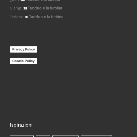
Giampi
su
Taddeo e la turbina
Taddeo
su
Taddeo e la turbina
Privacy Policy
Cookie Policy
Ispirazioni