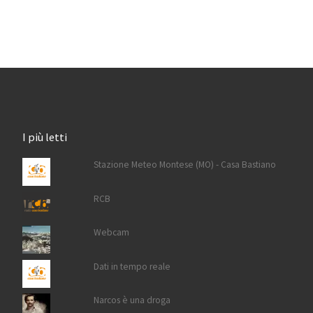
I più letti
Stazione Meteo Montese (MO) - Casa Bastiano
RCB
Webcam
Dati in tempo reale
Narcos è una droga