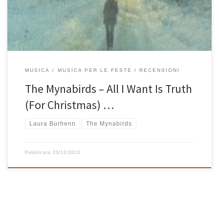
Christmas) scrive: “Have yourself a merry little christmasHave it
while you […]
MUSICA
MUSICA PER LE FESTE
RECENSIONI
The Mynabirds – All I Want Is Truth
(For Christmas) …
Laura Burhenn
The Mynabirds
Pubblicato
23/12/2013