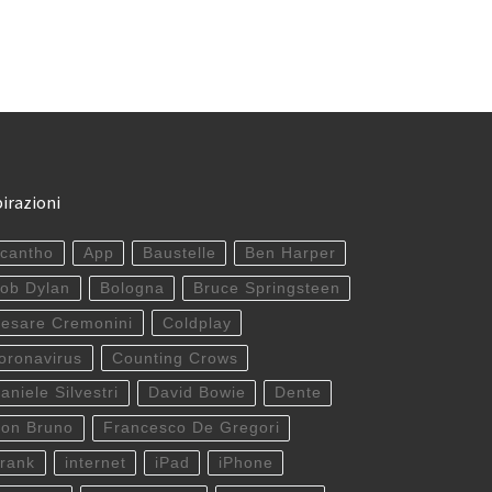
pirazioni
cantho
App
Baustelle
Ben Harper
ob Dylan
Bologna
Bruce Springsteen
esare Cremonini
Coldplay
oronavirus
Counting Crows
aniele Silvestri
David Bowie
Dente
on Bruno
Francesco De Gregori
rank
internet
iPad
iPhone