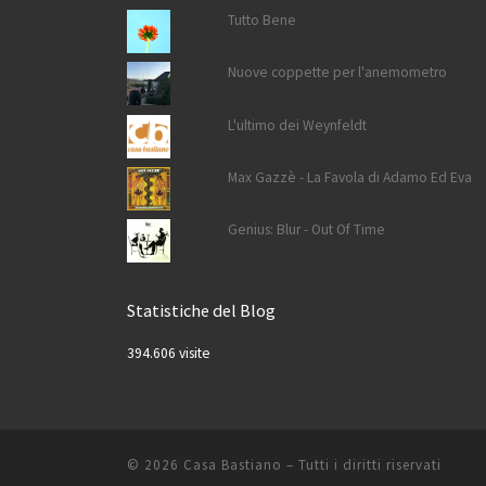
Tutto Bene
Nuove coppette per l'anemometro
L'ultimo dei Weynfeldt
Max Gazzè - La Favola di Adamo Ed Eva
Genius: Blur - Out Of Time
Statistiche del Blog
394.606 visite
© 2026
Casa Bastiano
– Tutti i diritti riservati