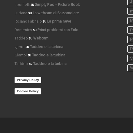
J
apontelli
su
Simply Red – Picture Book
m
Luciana
su
La webcam di Sassomolare
M
Rosano Fabrizio
su
La prima neve
Domenico
su
Primi problemi con Eolo
P
Taddeo
su
Webcam
P
gierre
su
Taddeo e la turbina
R
Giampi
su
Taddeo e la turbina
V
Taddeo
su
Taddeo e la turbina
W
Privacy Policy
Cookie Policy