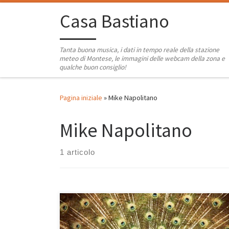
Passa al contenuto
Casa Bastiano
Tanta buona musica, i dati in tempo reale della stazione
meteo di Montese, le immagini delle webcam della zona e
qualche buon consiglio!
Pagina iniziale
»
Mike Napolitano
Mike Napolitano
1 articolo
Inutile chiedere ad Ani DiFranco da che parte sta, lei