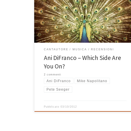
ha già scelto da un pezzo. A 41 anni e dopo averne
passati la metà a fare dischi, Ani DiFranco oggi è una
mamma interessata alle responsabilità della vita
adulta e si sente in dovere di preparare un domani
migliore […]
CANTAUTORE
MUSICA
RECENSIONI
Ani DiFranco – Which Side Are
You On?
2 commenti
Ani DiFranco
Mike Napolitano
Pete Seeger
Pubblicato
03/10/2012