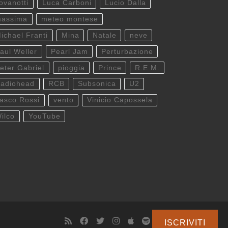
ovanotti
Luca Carboni
Lucio Dalla
assima
meteo montese
ichael Franti
Mina
Natale
neve
aul Weller
Pearl Jam
Perturbazione
eter Gabriel
pioggia
Prince
R.E.M.
adiohead
RCB
Subsonica
U2
asco Rossi
vento
Vinicio Capossela
ilco
YouTube
ISCRIVITI