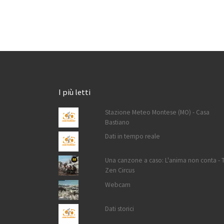
I più letti
Stazione Meteo Montese (MO) - Casa
Bastiano
Dati in tempo reale
Una canzone a caso: L'anima non conta - 
Zen Circus
Webcam
Dati storici