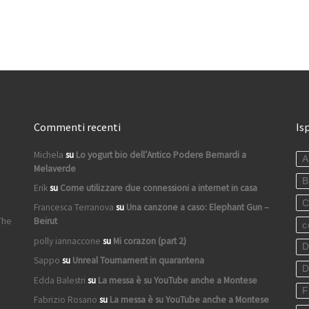
Commenti recenti
Is
Michela
su
Lo yogurt bio dell’Antico Podere Bernardi a
A
Melaverde
B
Erik
su
Come utilizzare due connessioni a internet in casa
C
Francesca Terranova
su
Una canzone a caso: Elephant Gun –
The
Beirut
c
polly iannaccone
su
Mi corazon (part 2)
D
Sappo
su
Unreal Tournament in quarantena
D
Edda Balestri
su
La messa è su YouTube anche a Montese
F
Fabrizio Rosano
su
La messa è su YouTube anche a Montese