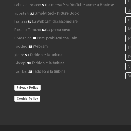
F
Fabrizio Rosano
su
La messa è su YouTube anche a Montese
J
apontelli
su
Simply Red – Picture Book
m
Luciana
su
La webcam di Sassomolare
M
Rosano Fabrizio
su
La prima neve
Domenico
su
Primi problemi con Eolo
P
Taddeo
su
Webcam
P
gierre
su
Taddeo e la turbina
R
Giampi
su
Taddeo e la turbina
V
Taddeo
su
Taddeo e la turbina
W
Privacy Policy
Cookie Policy