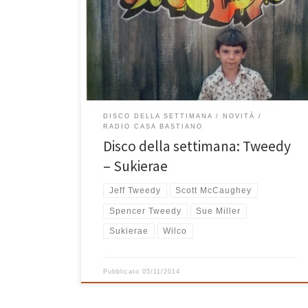
voce, il figlio diciottenne Spencer (chiaramente
Tweedy) alla batteria ed un caro amico come Scott
McCaughey al piano e tastiere. A chiudere il cerchio
della perfezione ci sono il titolo del disco, Sukierae,
[…]
DISCO DELLA SETTIMANA
NOVITÀ
RADIO CASA BASTIANO
Disco della settimana: Tweedy
– Sukierae
Jeff Tweedy
Scott McCaughey
Spencer Tweedy
Sue Miller
Sukierae
Wilco
Pubblicato
05/11/2014