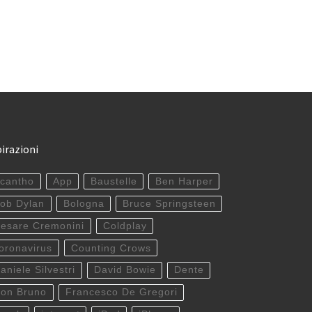
pirazioni
cantho
App
Baustelle
Ben Harper
ob Dylan
Bologna
Bruce Springsteen
esare Cremonini
Coldplay
oronavirus
Counting Crows
aniele Silvestri
David Bowie
Dente
on Bruno
Francesco De Gregori