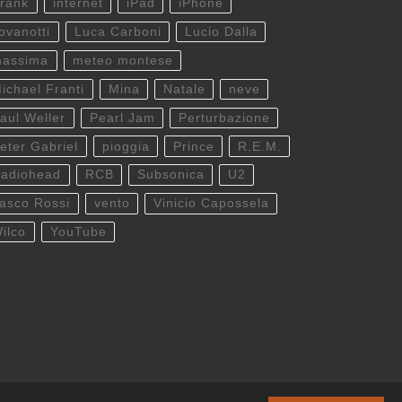
rank
internet
iPad
iPhone
ovanotti
Luca Carboni
Lucio Dalla
assima
meteo montese
ichael Franti
Mina
Natale
neve
aul Weller
Pearl Jam
Perturbazione
eter Gabriel
pioggia
Prince
R.E.M.
adiohead
RCB
Subsonica
U2
asco Rossi
vento
Vinicio Capossela
ilco
YouTube