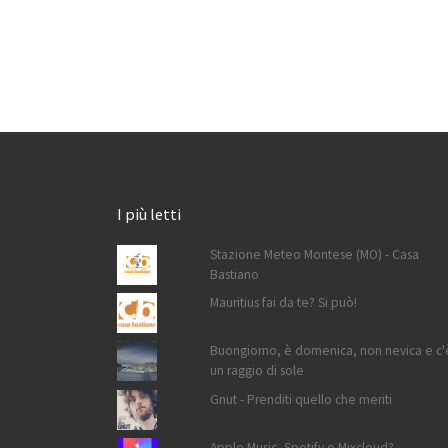
I più letti
Stazione Meteo Montese (MO) - Casa
Bastiano
Mauritius fai da te? Si può!
Buongiorno, è domenica, non nevica e c'
un raggio di sole
Gnut - Prenditi quello che meriti
Apple Music, Spotify o Mixcloud?