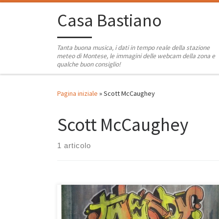
Passa al contenuto
Casa Bastiano
Tanta buona musica, i dati in tempo reale della stazione
meteo di Montese, le immagini delle webcam della zona e
qualche buon consiglio!
Pagina iniziale
»
Scott McCaughey
Scott McCaughey
1 articolo
E’ un quadretto famigliare da incorniciare quello che ci
presenta Jeff Tweedy al di fuori dei Wilco: lui alla