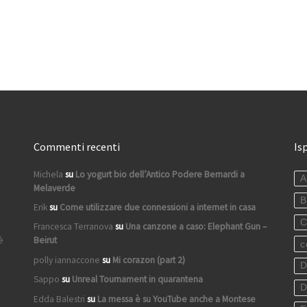
Commenti recenti
Is
Michela
su
Lo yogurt bio dell’Antico Podere Bernardi a
A
Melaverde
B
Erik
su
Come utilizzare due connessioni a internet in casa
C
Francesca Terranova
su
Una canzone a caso: Elephant Gun –
è
Beirut
c
polly iannaccone
su
Mi corazon (part 2)
D
Sappo
su
Unreal Tournament in quarantena
D
Edda Balestri
su
La messa è su YouTube anche a Montese