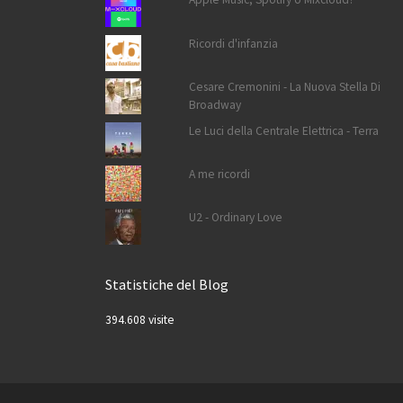
Ricordi d'infanzia
Cesare Cremonini - La Nuova Stella Di
Broadway
Le Luci della Centrale Elettrica - Terra
A me ricordi
U2 - Ordinary Love
Statistiche del Blog
394.608 visite