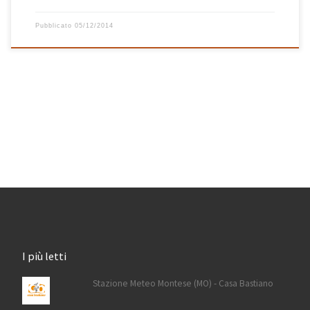
Pubblicato
05/12/2014
I più letti
Stazione Meteo Montese (MO) - Casa Bastiano