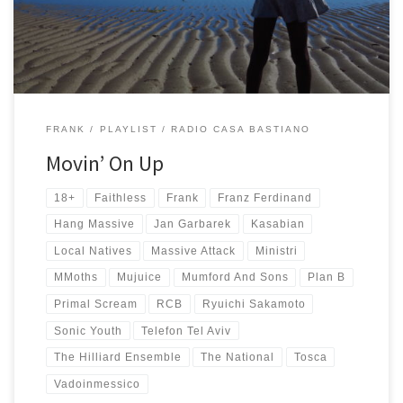
me. Da questo momento preparatevi, perché nelle tracce
successive […]
FRANK
PLAYLIST
RADIO CASA BASTIANO
Movin’ On Up
18+
Faithless
Frank
Franz Ferdinand
Hang Massive
Jan Garbarek
Kasabian
Local Natives
Massive Attack
Ministri
MMoths
Mujuice
Mumford And Sons
Plan B
Primal Scream
RCB
Ryuichi Sakamoto
Sonic Youth
Telefon Tel Aviv
The Hilliard Ensemble
The National
Tosca
Vadoinmessico