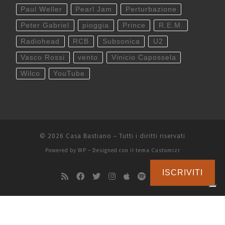
Paul Weller
Pearl Jam
Perturbazione
Peter Gabriel
pioggia
Prince
R.E.M.
Radiohead
RCB
Subsonica
U2
Vasco Rossi
vento
Vinicio Capossela
Wilco
YouTube
© 2026
Casa Bastiano
– Tutti i diritti riservati
Powered by
WP
– Designed con il
tema Customizr
ISCRIVITI
Le tue preferenze relative alla privacy