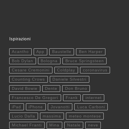
Ispirazioni
Acantho
App
Baustelle
Ben Harper
Bob Dylan
Bologna
Bruce Springsteen
Cesare Cremonini
Coldplay
coronavirus
Counting Crows
Daniele Silvestri
David Bowie
Dente
Don Bruno
Francesco De Gregori
Frank
internet
iPad
iPhone
Jovanotti
Luca Carboni
Lucio Dalla
massima
meteo montese
Michael Franti
Mina
Natale
neve