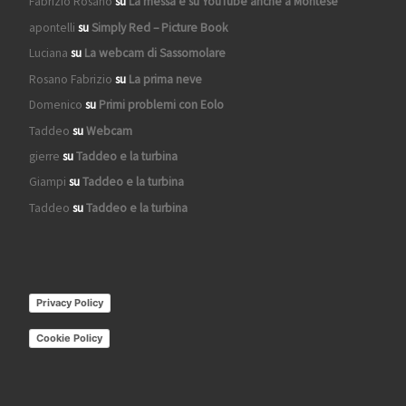
Fabrizio Rosano
su
La messa è su YouTube anche a Montese
apontelli
su
Simply Red – Picture Book
Luciana
su
La webcam di Sassomolare
Rosano Fabrizio
su
La prima neve
Domenico
su
Primi problemi con Eolo
Taddeo
su
Webcam
gierre
su
Taddeo e la turbina
Giampi
su
Taddeo e la turbina
Taddeo
su
Taddeo e la turbina
Privacy Policy
Cookie Policy