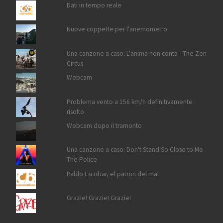
Dati in tempo reale
Nuove coppette per l'anemometro
Una canzone a caso: L'anima non conta - The Zen
Circus
Webcam
Problema vento a 156 km/h definitivamente
risolto
Webcam dopo il tramonto
Una canzone a caso: Don't Stand So Close to Me -
The Police
Pablo Escobar, el patron del mal
Grazie! Grazie! Grazie!