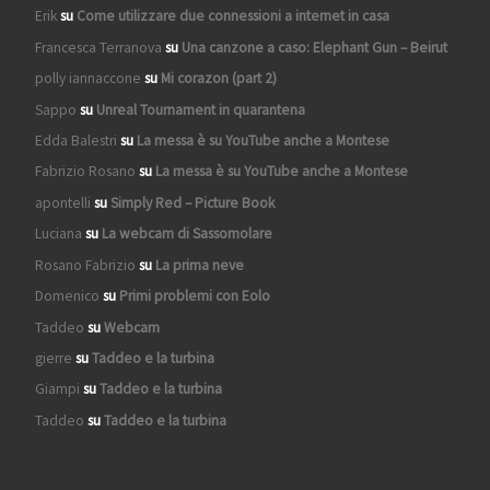
Erik
su
Come utilizzare due connessioni a internet in casa
Francesca Terranova
su
Una canzone a caso: Elephant Gun – Beirut
polly iannaccone
su
Mi corazon (part 2)
Sappo
su
Unreal Tournament in quarantena
Edda Balestri
su
La messa è su YouTube anche a Montese
Fabrizio Rosano
su
La messa è su YouTube anche a Montese
apontelli
su
Simply Red – Picture Book
Luciana
su
La webcam di Sassomolare
Rosano Fabrizio
su
La prima neve
Domenico
su
Primi problemi con Eolo
Taddeo
su
Webcam
gierre
su
Taddeo e la turbina
Giampi
su
Taddeo e la turbina
Taddeo
su
Taddeo e la turbina