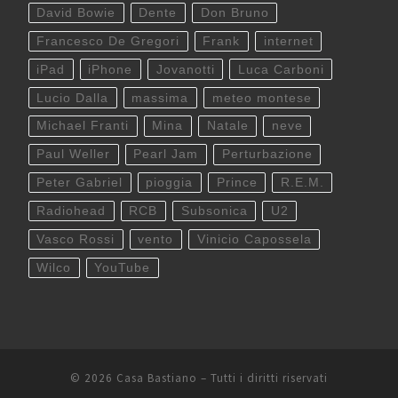
David Bowie
Dente
Don Bruno
Francesco De Gregori
Frank
internet
iPad
iPhone
Jovanotti
Luca Carboni
Lucio Dalla
massima
meteo montese
Michael Franti
Mina
Natale
neve
Paul Weller
Pearl Jam
Perturbazione
Peter Gabriel
pioggia
Prince
R.E.M.
Radiohead
RCB
Subsonica
U2
Vasco Rossi
vento
Vinicio Capossela
Wilco
YouTube
© 2026
Casa Bastiano
– Tutti i diritti riservati