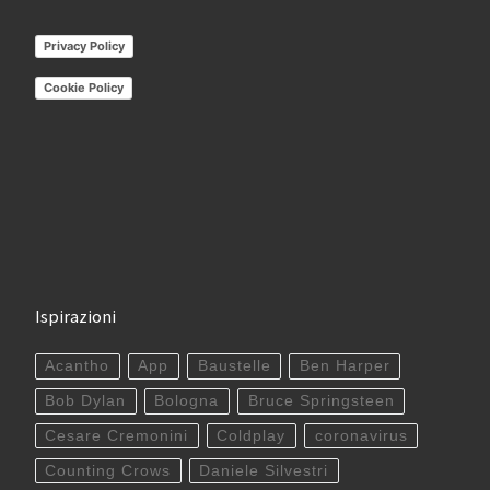
Privacy Policy
Cookie Policy
Ispirazioni
Acantho
App
Baustelle
Ben Harper
Bob Dylan
Bologna
Bruce Springsteen
Cesare Cremonini
Coldplay
coronavirus
Counting Crows
Daniele Silvestri