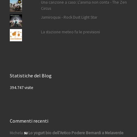
Una canzone a caso: L'anima non conta - The Zen
Circus
Jamiroquai - Rock Dust Light Star
La stazione meteo fa le previsioni
Statistiche del Blog
394.747 visite
Commenti recenti
Michela
su
Lo yogurt bio dell’Antico Podere Bernardi a Melaverde