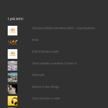
I più letti
Stazione Meteo Montese (MO) - Casa Bastiano
RCB
Dati in tempo reale
Sono andato a vedere Cosmo e...
Webcam
Narcos è una droga
Una canzone a caso