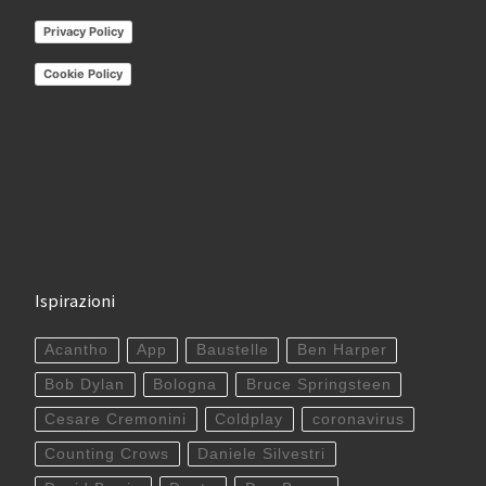
Privacy Policy
Cookie Policy
Ispirazioni
Acantho
App
Baustelle
Ben Harper
Bob Dylan
Bologna
Bruce Springsteen
Cesare Cremonini
Coldplay
coronavirus
Counting Crows
Daniele Silvestri