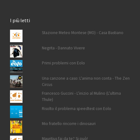
I più letti
Stazione Meteo Montese (MO) - Casa Bastiano
Negrita - Dannato Vivere
Primi problemi con Eolo
Una canzone a caso: L'anima non conta - The Zen
Circus
Francesco Guccini - L'inizio al Mulino (L'ultima
Thule)
Risolto il problema speedtest con Eolo
Mio fratello rincorre i dinosauri
Mauritius fai da te? Si può!