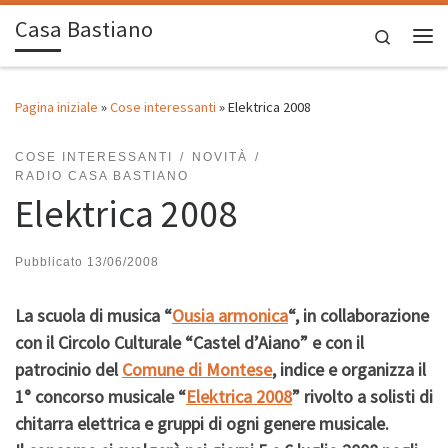
Casa Bastiano
Passa al contenuto
Search
Me
Pagina iniziale
»
Cose interessanti
»
Elektrica 2008
COSE INTERESSANTI
NOVITÀ
RADIO CASA BASTIANO
Elektrica 2008
Pubblicato
13/06/2008
La scuola di musica “
Ousia armonica
“, in collaborazione
con il Circolo Culturale “Castel d’Aiano” e con il
patrocinio del
Comune di Montese
, indice e organizza il
1° concorso musicale “
Elektrica 2008
” rivolto a solisti di
chitarra elettrica e gruppi di ogni genere musicale.