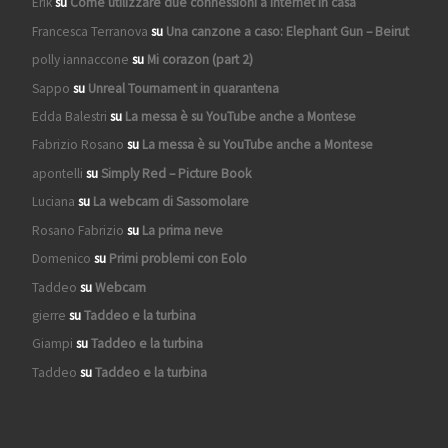
Erik
su
Come utilizzare due connessioni a internet in casa
Francesca Terranova
su
Una canzone a caso: Elephant Gun – Beirut
polly iannaccone
su
Mi corazon (part 2)
Sappo
su
Unreal Tournament in quarantena
Edda Balestri
su
La messa è su YouTube anche a Montese
Fabrizio Rosano
su
La messa è su YouTube anche a Montese
apontelli
su
Simply Red – Picture Book
Luciana
su
La webcam di Sassomolare
Rosano Fabrizio
su
La prima neve
Domenico
su
Primi problemi con Eolo
Taddeo
su
Webcam
gierre
su
Taddeo e la turbina
Giampi
su
Taddeo e la turbina
Taddeo
su
Taddeo e la turbina