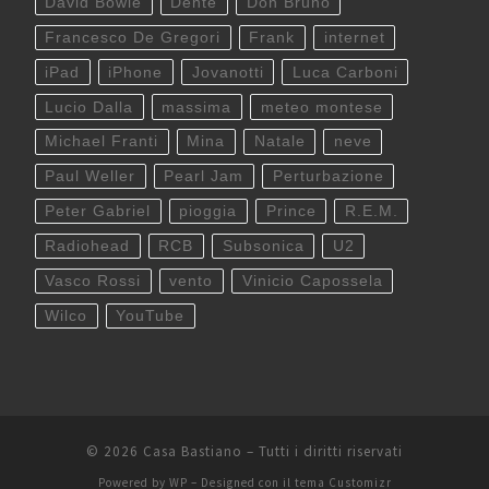
David Bowie
Dente
Don Bruno
Francesco De Gregori
Frank
internet
iPad
iPhone
Jovanotti
Luca Carboni
Lucio Dalla
massima
meteo montese
Michael Franti
Mina
Natale
neve
Paul Weller
Pearl Jam
Perturbazione
Peter Gabriel
pioggia
Prince
R.E.M.
Radiohead
RCB
Subsonica
U2
Vasco Rossi
vento
Vinicio Capossela
Wilco
YouTube
© 2026
Casa Bastiano
– Tutti i diritti riservati
Powered by
WP
– Designed con il
tema Customizr