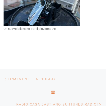
Un nuovo bilancino per il pluviometro
Navigazione articoli
Articolo precedente
FINALMENTE LA PIOGGIA
RITORNA ALLA LISTA DEG
Ar
RADIO CASA BASTIANO SU ITUNES RADIO!