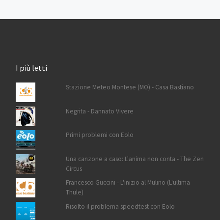
I più letti
Stazione Meteo Montese (MO) - Casa Bastiano
Negrita - Dannato Vivere
Primi problemi con Eolo
Una canzone a caso: L'anima non conta - The Zen
Circus
Francesco Guccini - L'inizio al Mulino (L'ultima
Thule)
Risolto il problema speedtest con Eolo