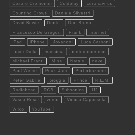
Cesare Cremonini
Coldplay
coronavirus
Counting Crows
Daniele Silvestri
David Bowie
Dente
Don Bruno
Francesco De Gregori
Frank
internet
iPad
iPhone
Jovanotti
Luca Carboni
Lucio Dalla
massima
meteo montese
Michael Franti
Mina
Natale
neve
Paul Weller
Pearl Jam
Perturbazione
Peter Gabriel
pioggia
Prince
R.E.M.
Radiohead
RCB
Subsonica
U2
Vasco Rossi
vento
Vinicio Capossela
Wilco
YouTube