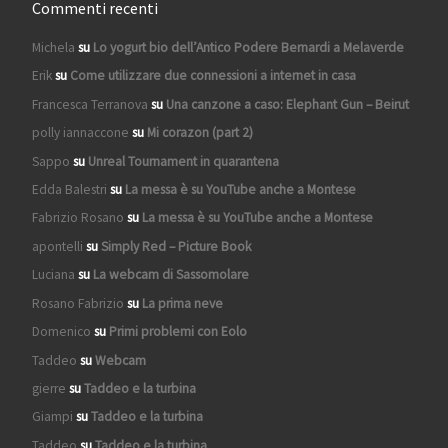
Commenti recenti
Michela
su
Lo yogurt bio dell’Antico Podere Bernardi a Melaverde
Erik
su
Come utilizzare due connessioni a internet in casa
Francesca Terranova
su
Una canzone a caso: Elephant Gun – Beirut
polly iannaccone
su
Mi corazon (part 2)
Sappo
su
Unreal Tournament in quarantena
Edda Balestri
su
La messa è su YouTube anche a Montese
Fabrizio Rosano
su
La messa è su YouTube anche a Montese
apontelli
su
Simply Red – Picture Book
Luciana
su
La webcam di Sassomolare
Rosano Fabrizio
su
La prima neve
Domenico
su
Primi problemi con Eolo
Taddeo
su
Webcam
gierre
su
Taddeo e la turbina
Giampi
su
Taddeo e la turbina
Taddeo
su
Taddeo e la turbina