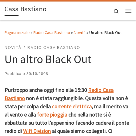
Casa Bastiano
Passa al contenuto
Search
Me
Pagina iniziale
»
Radio Casa Bastiano
»
Novità
»
Un altro Black Out
NOVITÀ
RADIO CASA BASTIANO
Un altro Black Out
Pubblicato
30/10/2008
Purtroppo anche oggi fino alle 15:30
Radio Casa
Bastiano
non è stata raggiungibile. Questa volta non è
stata per colpa della
corrente elettrica
, ma il merito va
al vento e alla
forte pioggia
che nella notte si è
abbattuta su tutto l’appennino facendo cadere il ponte
radio di
Wifi Division
al quale siamo collegati. Ci