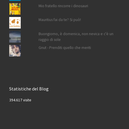
Mio fratello rincorre i dinosauri
Mauritius fai da te? Si può!
Buongiorno, è domenica, non nevica e c'è un
raggio di sole
Gnut - Prenditi quello che meriti
Statistiche del Blog
394.617 visite