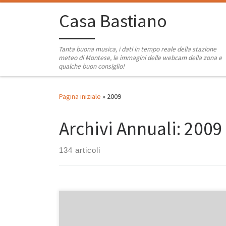
Passa al contenuto
Casa Bastiano
Tanta buona musica, i dati in tempo reale della stazione
meteo di Montese, le immagini delle webcam della zona e
qualche buon consiglio!
Pagina iniziale
»
2009
Archivi Annuali:
2009
134 articoli
Anche se, meteorologicamente parlando (ahimé), non