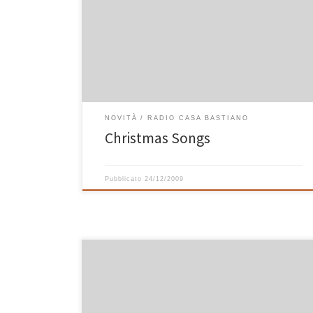
sembra proprio Natale e la magica atmosfera di
qualche giorno fa se l’è portata via lo scirocco, per la
vigilia e per il giorno di Natale, ascolterete su Radio
Casa Bastiano la playlist “Christmas Songs” con i
celebri brani natalizi di Frank Sinatra, Bing […]
NOVITÀ
RADIO CASA BASTIANO
Christmas Songs
Pubblicato
24/12/2009
Dal tardo pomeriggio di oggi, solo su Radio Casa
Bastiano, ascolterete una playlist speciale con tutte le
compilation di Natale che ho realizzato dal 1998 ad