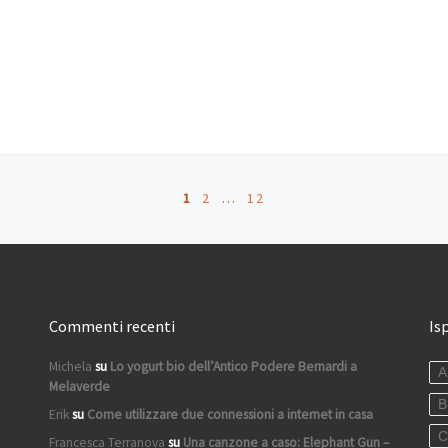
1
2
…
12
Commenti recenti
Is
Michela
su
Lo yogurt bio dell’Antico Podere Bernardi a
A
Melaverde
B
Erik
su
Come utilizzare due connessioni a internet in casa
C
Francesca Terranova
su
Una canzone a caso: Elephant Gun –