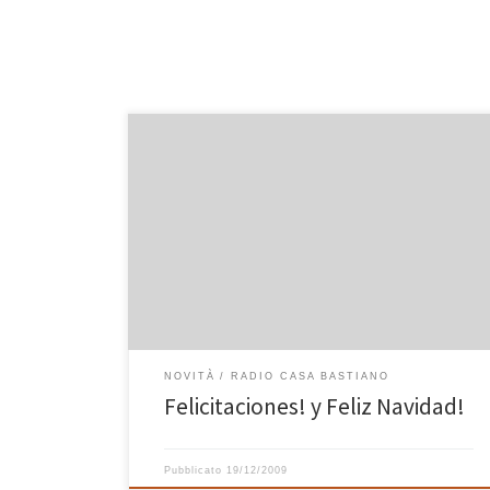
Questa mail è arrivata oggi: “Hola amigos de Casa
Bastiano, quiero felicitarlos por su emisora de radio y
por su página web, las dos son muy buenas y
agradables, la musica muy variada y recopilada.
Gracias por permitir escuchar su música…. Pedro. Soy
de Venezuela y tengo 33 años.” Grazie […]
NOVITÀ
RADIO CASA BASTIANO
Felicitaciones! y Feliz Navidad!
Pubblicato
19/12/2009