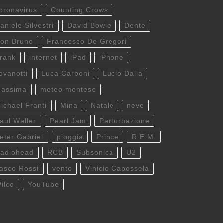
oronavirus
Counting Crows
aniele Silvestri
David Bowie
Dente
on Bruno
Francesco De Gregori
rank
internet
iPad
iPhone
ovanotti
Luca Carboni
Lucio Dalla
assima
meteo montese
ichael Franti
Mina
Natale
neve
aul Weller
Pearl Jam
Perturbazione
eter Gabriel
pioggia
Prince
R.E.M.
adiohead
RCB
Subsonica
U2
asco Rossi
vento
Vinicio Capossela
ilco
YouTube