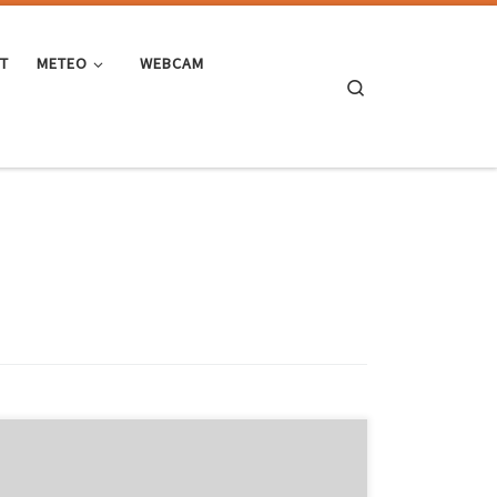
ST
METEO
WEBCAM
Search
Scusate il gioco di parole, ma questa mattina, dopo un