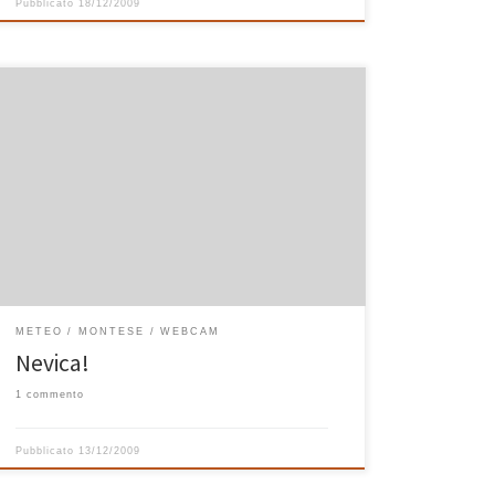
Pubblicato
18/12/2009
Carissimi, l’immagine della webcam di Casa Bastiano
non lascia dubbi: ha iniziato a nevicare! Abbiamo
configurato il sensore cercando di migliorare la qualità
notturna dell’immagine e direi che ci siamo riusciti, ma
il meglio sicuramente arriverà domani con le immagini
diurne. W la neve! Michele e Annalisa
METEO
MONTESE
WEBCAM
Nevica!
1 commento
Pubblicato
13/12/2009