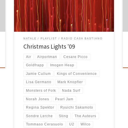
Auguri Auguri Auguri Auguri Auguri Auguri Auguri Auguri
Auguri Auguri Auguri Auguri Auguri Auguri Auguri Auguri
Auguri Auguri Auguri Auguri Auguri Auguri Auguri […]
NATALE
PLAYLIST
RADIO CASA BASTIANO
Christmas Lights ’09
Air
Airportman
Cesare Picco
Goldfrapp
Imogen Heap
Jamie Cullum
Kings of Convenience
Lisa Germano
Mark Knopfler
Monsters of Folk
Nada Surf
Norah Jones
Pearl Jam
Regina Spektor
Ryuichi Sakamoto
Sondre Lerche
Sting
The Auteurs
Tommaso Cerasuolo
U2
Wilco