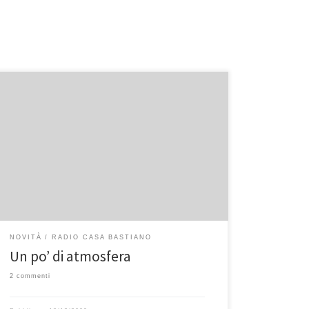
La neve c’è e altra (sembra anche parecchia) è in
arrivo nelle prossime ore. Natale è alle porte e
l’albero e il presepio l’abbiamo fatto ormai tutti. Cosa
manca? Un po’ di buona musica natalizia!
Intendiamoci, non il Jingle Bells remixato che
sentiamo al supermercato, ma l’apprezzatissima
(record di ascolti […]
NOVITÀ
RADIO CASA BASTIANO
Un po’ di atmosfera
2 commenti