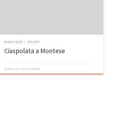
poter fare qui a Montese: una ciaspolata nei nostri
boschi! Lasciato Taddeo con la nonna, io e Annalisa
siamo partiti affondando le nostre ciaspole negli […]
MONTESE
SPORT
Ciaspolata a Montese
Pubblicato
20/12/2009