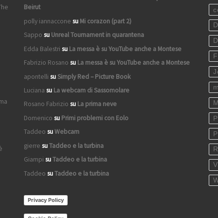
The
Beirut
c
polly iannaccone
su
Mi corazon (part 2)
D
Sappo
su
Unreal Tournament in quarantena
D
Edda Balestri
su
La messa è su YouTube anche a Montese
F
Fabrizio Rosano
su
La messa è su YouTube anche a Montese
J
apontelli
su
Simply Red – Picture Book
m
Luciana
su
La webcam di Sassomolare
ima
M
Rosano Fabrizio
su
La prima neve
Domenico
su
Primi problemi con Eolo
P
Taddeo
su
Webcam
P
gierre
su
Taddeo e la turbina
è
R
Giampi
su
Taddeo e la turbina
V
Taddeo
su
Taddeo e la turbina
W
Privacy Policy