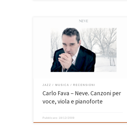
Dopo l’inverno di Sting, è venuto il momento della
Neve di Carlo Fava. Uscito a maggio 2009 con un titolo
e una copertina fortemente invernali che,
sinceramente in quel momento mi avevano un poco
spiazzato, l’ultimo disco di Carlo Fava è perfetto per i
bianchi paesaggi che ammiriamo i questi […]
JAZZ
MUSICA
RECENSIONI
Carlo Fava – Neve. Canzoni per
voce, viola e pianoforte
Pubblicato
18/12/2009