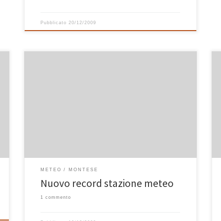
Pubblicato
20/12/2009
Le mail ricevute nella notte dal servizio di newsletter
della stazione meteo di Casa Bastiano non lasciano
dubbi: -8.8 °C! Con questo valore è stato battuto il
record precedente (-7.6 °C) risalente al 04/01/09. Così
oggi è diventato il giorno più freddo degli ultimi 2
anni, cioè dal momento in […]
METEO
MONTESE
Nuovo record stazione meteo
1 commento