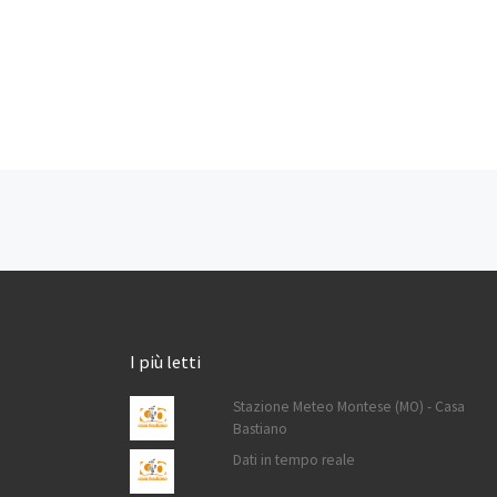
Navigazione articoli
I più letti
Stazione Meteo Montese (MO) - Casa
Bastiano
Dati in tempo reale