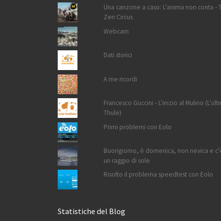
Una canzone a caso: L'anima non conta - 
Zen Circus
Webcam
Dati storici
A me ricordi
Francesco Guccini - L'inizio al Mulino (L'ult
Thule)
Primi problemi con Eolo
Buongiorno, è domenica, non nevica e c'
un raggio di sole
Risolto il problema speedtest con Eolo
Statistiche del Blog