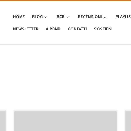
HOME
BLOG
RCB
RECENSIONI
PLAYLI
NEWSLETTER
AIRBNB
CONTATTI
SOSTIENI
Grandi o piccoli che siano, ormai tutti avrete comprato