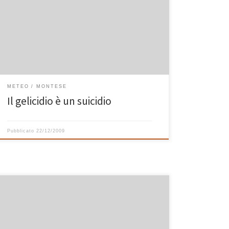
rapido calcolo non matematico, ho immediatamente
avuto la certezza (questa volta sì, matematica) di finire
in casa del vicino con la macchina se avessi deciso di
venire giù dalla discesa di Casa Bastiano. Ho quindi
saggiamente deciso di buttare un […]
METEO
MONTESE
Il gelicidio è un suicidio
Pubblicato
22/12/2009
Ieri, sfruttando il bellissimo sole del primo pomeriggio,
siamo riusciti a fare una di quelle cose che
aspettavamo da tempo e che raramente capita di