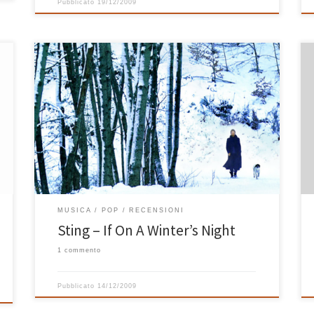
Pubblicato
19/12/2009
Ora che l’inverno, quello vero, sembra essere arrivato
posso finalmente pubblicare la recensione dell’ultimo
disco di Sting “If On A Winter Night”. Con un titolo e una
copertina così il disco è, chiaramente, molto “da
camino” e “da neve che cade fuori dalla finestra” ma
è anche di una rara […]
MUSICA
POP
RECENSIONI
Sting – If On A Winter’s Night
1 commento
Pubblicato
14/12/2009