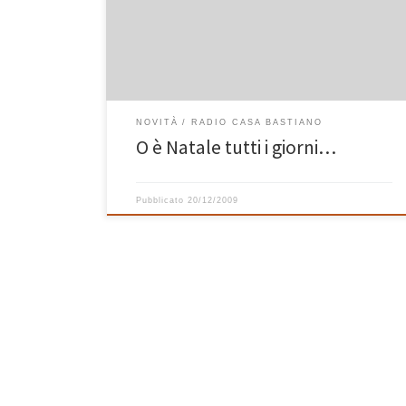
oggi, compresa l’ultima appena pubblicata “Christmas
Lights ’09”. Nate come regalo per parenti e amici,
queste playlist non sono mai stata composte da
musiche […]
NOVITÀ
RADIO CASA BASTIANO
O è Natale tutti i giorni…
Pubblicato
20/12/2009