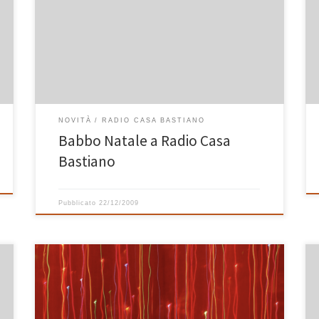
i regali di Natale per parenti, amici, mogli, mariti,
fidanzate e fidanzati vari. Ma alla vostra webradio
preferita ci avete pensato? Per chi volesse dare un
contributo alla sopravvivenza di Radio Casa Bastiano,
per i soliti ormai noti motivi, vi ricordo […]
NOVITÀ
RADIO CASA BASTIANO
Babbo Natale a Radio Casa
Bastiano
Pubblicato
22/12/2009
Come ogni anno, ecco a voi la playlist di Natale di
Casa Bastiano! Auguri Auguri Auguri Auguri Auguri Auguri
Auguri Auguri Auguri Auguri Auguri Auguri Auguri Auguri