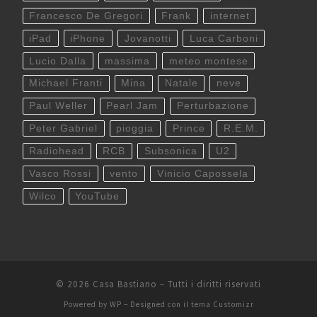
Francesco De Gregori
Frank
internet
iPad
iPhone
Jovanotti
Luca Carboni
Lucio Dalla
massima
meteo montese
Michael Franti
Mina
Natale
neve
Paul Weller
Pearl Jam
Perturbazione
Peter Gabriel
pioggia
Prince
R.E.M.
Radiohead
RCB
Subsonica
U2
Vasco Rossi
vento
Vinicio Capossela
Wilco
YouTube
© 2026
Casa Bastiano
– Tutti i diritti riservati
Powered by
WP
– Designed con il
tema Customizr