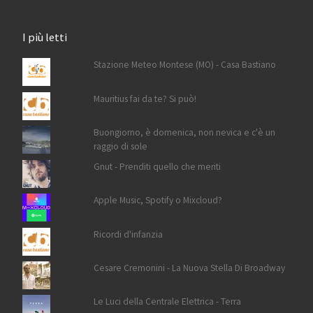
I più letti
Stazione Meteo Montese (MO) - Casa Bastiano
Mauritius fai da te? Si può!
Buongiorno, è domenica, non nevica e c'è un
raggio di sole
Gnut - Prenditi quello che meriti
Apple Music, Spotify o Mixcloud?
Ricordi d'infanzia
Cesare Cremonini - La Nuova Stella Di Broadway
Le Luci della Centrale Elettrica - Terra