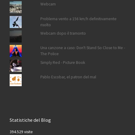
Webcam
Problema vento a 156 km/h definitivamente
risolto
Webcam dopo il tramonto
Una canzone a caso: Don't Stand So Close to Me -
The Police
Simply Red - Picture Book
Pablo Escobar, el patron del mal
Statistiche del Blog
394.529 visite