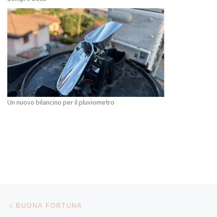
Un nuovo bilancino per il pluviometro
Navigazione articoli
Articolo precedente
BUONA FORTUNA