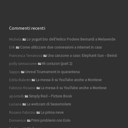
Commenti recenti
Michela
su
Lo yogurt bio dell’Antico Podere Bernardi a Melaverde
Erik
su
Come utilizzare due connessioni a internet in casa
Francesca Terranova
su
Una canzone a caso: Elephant Gun – Beirut
polly iannaccone
su
Mi corazon (part 2)
Sappo
su
Unreal Tournament in quarantena
Edda Balestri
su
La messa è su YouTube anche a Montese
Fabrizio Rosano
su
La messa è su YouTube anche a Montese
apontelli
su
Simply Red – Picture Book
Luciana
su
La webcam di Sassomolare
Rosano Fabrizio
su
La prima neve
Domenico
su
Primi problemi con Eolo