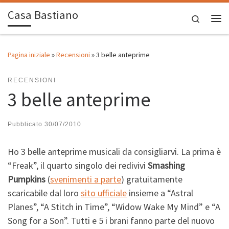
Casa Bastiano
Passa al contenuto
Search
Me
Pagina iniziale
»
Recensioni
»
3 belle anteprime
RECENSIONI
3 belle anteprime
Pubblicato
30/07/2010
Ho 3 belle anteprime musicali da consigliarvi. La prima è
“Freak”, il quarto singolo dei redivivi
Smashing
Pumpkins
(
svenimenti a parte
) gratuitamente
scaricabile dal loro
sito ufficiale
insieme a “Astral
Planes”, “A Stitch in Time”, “Widow Wake My Mind” e “A
Song for a Son”. Tutti e 5 i brani fanno parte del nuovo