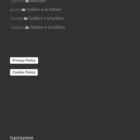
Taddeo
su
Webcam
gierre
su
Taddeo e la turbina
Giampi
su
Taddeo e la turbina
Taddeo
su
Taddeo e la turbina
Privacy Policy
Cookie Policy
Ispirazioni