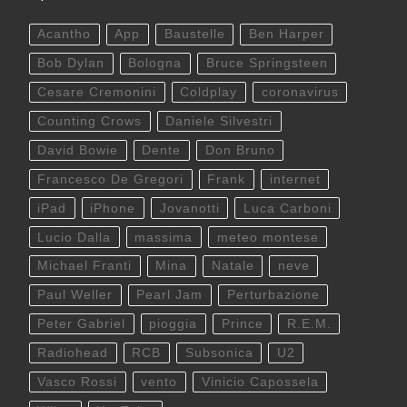
Acantho
App
Baustelle
Ben Harper
Bob Dylan
Bologna
Bruce Springsteen
Cesare Cremonini
Coldplay
coronavirus
Counting Crows
Daniele Silvestri
David Bowie
Dente
Don Bruno
Francesco De Gregori
Frank
internet
iPad
iPhone
Jovanotti
Luca Carboni
Lucio Dalla
massima
meteo montese
Michael Franti
Mina
Natale
neve
Paul Weller
Pearl Jam
Perturbazione
Peter Gabriel
pioggia
Prince
R.E.M.
Radiohead
RCB
Subsonica
U2
Vasco Rossi
vento
Vinicio Capossela