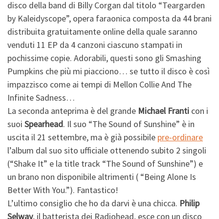
disco della band di Billy Corgan dal titolo “Teargarden
by Kaleidyscope”, opera faraonica composta da 44 brani
distribuita gratuitamente online della quale saranno
venduti 11 EP da 4 canzoni ciascuno stampati in
pochissime copie. Adorabili, questi sono gli Smashing
Pumpkins che più mi piacciono… se tutto il disco è così
impazzisco come ai tempi di Mellon Collie And The
Infinite Sadness…
La seconda anteprima è del grande
Michael Franti
con i
suoi
Spearhead
. Il suo “The Sound of Sunshine” è in
uscita il 21 settembre, ma è già possibile
pre-ordinare
l’album dal suo sito ufficiale ottenendo subito 2 singoli
(“Shake It” e la title track “The Sound of Sunshine”) e
un brano non disponibile altrimenti ( “Being Alone Is
Better With You.”). Fantastico!
L’ultimo consiglio che ho da darvi è una chicca.
Philip
Selway
, il batterista dei Radiohead, esce con un disco