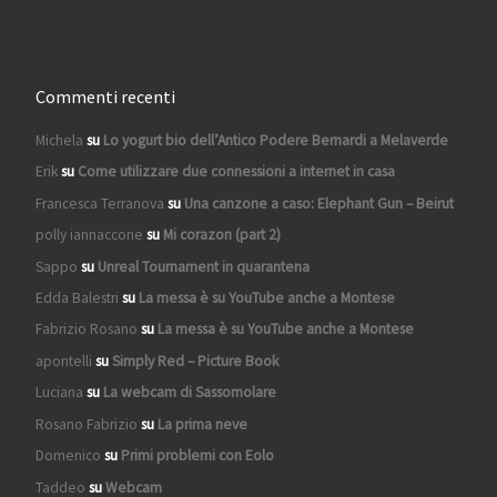
Commenti recenti
Michela
su
Lo yogurt bio dell’Antico Podere Bernardi a Melaverde
Erik
su
Come utilizzare due connessioni a internet in casa
Francesca Terranova
su
Una canzone a caso: Elephant Gun – Beirut
polly iannaccone
su
Mi corazon (part 2)
Sappo
su
Unreal Tournament in quarantena
Edda Balestri
su
La messa è su YouTube anche a Montese
Fabrizio Rosano
su
La messa è su YouTube anche a Montese
apontelli
su
Simply Red – Picture Book
Luciana
su
La webcam di Sassomolare
Rosano Fabrizio
su
La prima neve
Domenico
su
Primi problemi con Eolo
Taddeo
su
Webcam