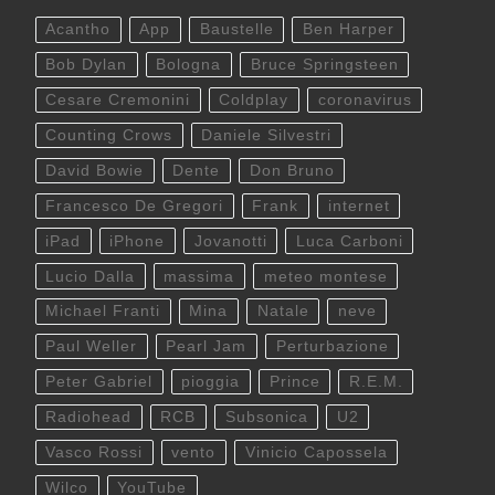
Acantho
App
Baustelle
Ben Harper
Bob Dylan
Bologna
Bruce Springsteen
Cesare Cremonini
Coldplay
coronavirus
Counting Crows
Daniele Silvestri
David Bowie
Dente
Don Bruno
Francesco De Gregori
Frank
internet
iPad
iPhone
Jovanotti
Luca Carboni
Lucio Dalla
massima
meteo montese
Michael Franti
Mina
Natale
neve
Paul Weller
Pearl Jam
Perturbazione
Peter Gabriel
pioggia
Prince
R.E.M.
Radiohead
RCB
Subsonica
U2
Vasco Rossi
vento
Vinicio Capossela
Wilco
YouTube