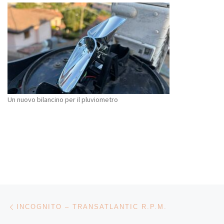
Un nuovo bilancino per il pluviometro
Navigazione articoli
Articolo precedente
INCOGNITO – TRANSATLANTIC R.P.M.