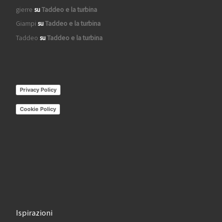
gierre
su
Taddeo e la turbina
Giampi
su
Taddeo e la turbina
Taddeo
su
Taddeo e la turbina
Privacy Policy
Cookie Policy
Ispirazioni