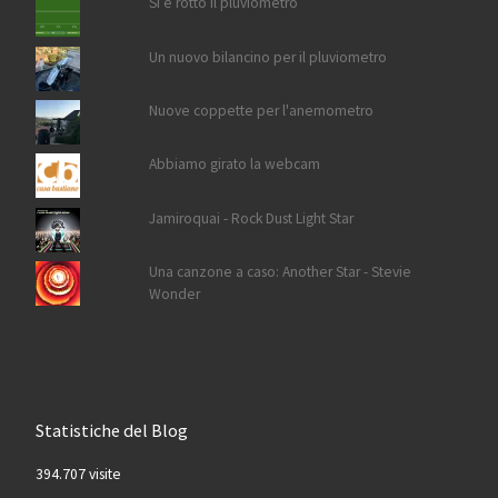
Si è rotto il pluviometro
Un nuovo bilancino per il pluviometro
Nuove coppette per l'anemometro
Abbiamo girato la webcam
Jamiroquai - Rock Dust Light Star
Una canzone a caso: Another Star - Stevie
Wonder
Statistiche del Blog
394.707 visite