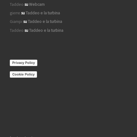
Taddeo
su
Webcam
gierre
su
Taddeo e la turbina
Giampi
su
Taddeo e la turbina
Taddeo
su
Taddeo e la turbina
Privacy Policy
Cookie Policy