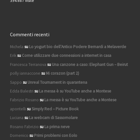
394.687 visite
Commenti recenti
Michela
su
Lo yogurt bio dell’Antico Podere Bernardi a Melaverde
Erik
su
Come utilizzare due connessioni a internet in casa
Francesca Terranova
su
Una canzone a caso: Elephant Gun – Beirut
polly iannaccone
su
Mi corazon (part 2)
Sappo
su
Unreal Tournament in quarantena
Edda Balestri
su
La messa è su YouTube anche a Montese
Fabrizio Rosano
su
La messa è su YouTube anche a Montese
apontelli
su
Simply Red – Picture Book
Luciana
su
La webcam di Sassomolare
Rosano Fabrizio
su
La prima neve
Domenico
su
Primi problemi con Eolo