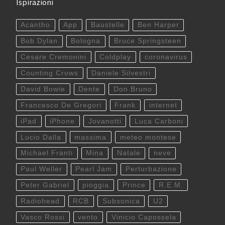
Ispirazioni
Acantho
App
Baustelle
Ben Harper
Bob Dylan
Bologna
Bruce Springsteen
Cesare Cremonini
Coldplay
coronavirus
Counting Crows
Daniele Silvestri
David Bowie
Dente
Don Bruno
Francesco De Gregori
Frank
internet
iPad
iPhone
Jovanotti
Luca Carboni
Lucio Dalla
massima
meteo montese
Michael Franti
Mina
Natale
neve
Paul Weller
Pearl Jam
Perturbazione
Peter Gabriel
pioggia
Prince
R.E.M.
Radiohead
RCB
Subsonica
U2
Vasco Rossi
vento
Vinicio Capossela