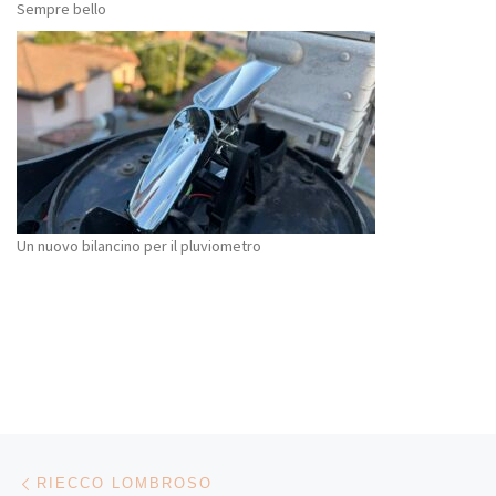
Sempre bello
Un nuovo bilancino per il pluviometro
Navigazione articoli
Articolo precedente
RIECCO LOMBROSO